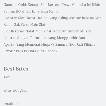
Ganesha Gold: Kenapa Slot Bertema Dewa Ganesha Ini Bikin
Pemain Betah Berlama-lama Main?
Bocoran Slot Gacor Hari Ini yang Paling Akurat: Rahasia Biar
Kamu Gak Stres Main Slot
Slot Bertema Natal: Menikmati Keberuntungan Musim
Liburan dengan Permainan yang Menggembirakan
Apa Sih Yang Membuat Ninja Vs Samurai Slot Jadi Pilihan
Favorit Para Pecinta Judi Online?
Best Sites
slot
situs slot gacor
result hk