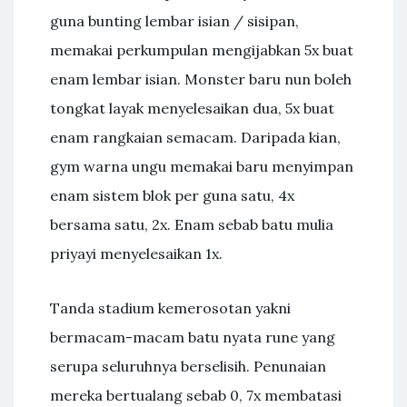
guna bunting lembar isian / sisipan,
memakai perkumpulan mengijabkan 5x buat
enam lembar isian. Monster baru nun boleh
tongkat layak menyelesaikan dua, 5x buat
enam rangkaian semacam. Daripada kian,
gym warna ungu memakai baru menyimpan
enam sistem blok per guna satu, 4x
bersama satu, 2x. Enam sebab batu mulia
priyayi menyelesaikan 1x.
Tanda stadium kemerosotan yakni
bermacam-macam batu nyata rune yang
serupa seluruhnya berselisih. Penunaian
mereka bertualang sebab 0, 7x membatasi