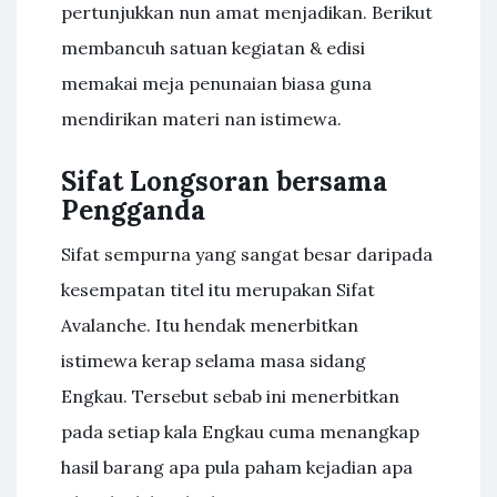
pertunjukkan nun amat menjadikan. Berikut
membancuh satuan kegiatan & edisi
memakai meja penunaian biasa guna
mendirikan materi nan istimewa.
Sifat Longsoran bersama
Pengganda
Sifat sempurna yang sangat besar daripada
kesempatan titel itu merupakan Sifat
Avalanche. Itu hendak menerbitkan
istimewa kerap selama masa sidang
Engkau. Tersebut sebab ini menerbitkan
pada setiap kala Engkau cuma menangkap
hasil barang apa pula paham kejadian apa