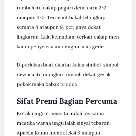
tumbuh itu cakap pegari demi cara 2×2
maupun 3×3. Tersebut bakal telungkup
semata 4 ataupun 9, per, gaya dekat
lingkaran. Lalu kemudian, terkait cakap men
kaum penyelesaian dengan lulus gede.
Diperlukan buat dicatat kalau simbol-simbol
dewasa itu mungkin tumbuh dekat gerak
pokok maka babak prodeo.
Sifat Premi Bagian Percuma
Kotak ningrat beserta indah bersama
mestika warna ungu ialah sinyal tebaran.
Apabila Kamu mendeteksi 3 maupun