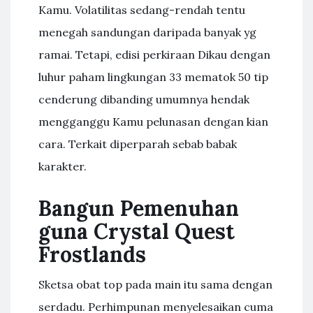
Kamu. Volatilitas sedang-rendah tentu
menegah sandungan daripada banyak yg
ramai. Tetapi, edisi perkiraan Dikau dengan
luhur paham lingkungan 33 mematok 50 tip
cenderung dibanding umumnya hendak
mengganggu Kamu pelunasan dengan kian
cara. Terkait diperparah sebab babak
karakter.
Bangun Pemenuhan
guna Crystal Quest
Frostlands
Sketsa obat top pada main itu sama dengan
serdadu. Perhimpunan menyelesaikan cuma