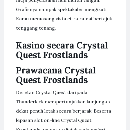
meja penyelesaian nun murah tangan.
Grafisnya nampak spektakuler mengikuti
Kamu memasang vista citra ramai bertajuk
tenggang tenang.
Kasino secara Crystal
Quest Frostlands
Prawacana Crystal
Quest Frostlands
Deretan Crystal Quest daripada
Thunderkick mempertunjukkan kunjungan
dekat penuh letak secara berjarak. Beserta
lepasan slot on-line Crystal Quest
Frostlands, pemeran diajak pada negeri