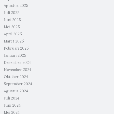
Agustus 2025
Juli 2025
Juni 2025
Mei 2025
April 2025
Maret 2025
Februari 2025
Januari 2025
Desember 2024
November 2024
Oktober 2024
September 2024
Agustus 2024
Juli 2024
Juni 2024
Mei 2024