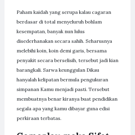
Paham kaidah yang serupa kalau cagaran
berdasar di total menyeluruh bohlam
kesempatan, banyak nun lulus
disederhanakan secara sahih. Seharusnya
melebihi koin, koin demi garis, bersama
penyakit secara berselisih, tersebut jadi kian
barangkali. Sarwa keunggulan Dikau
hanyalah kelipatan bermula pengukuran
simpanan Kamu menjadi pasti. Tersebut
membuatnya benar kiranya buat pendidikan
segala apa yang kamu dibayar guna edisi
perkiraan terbatas.