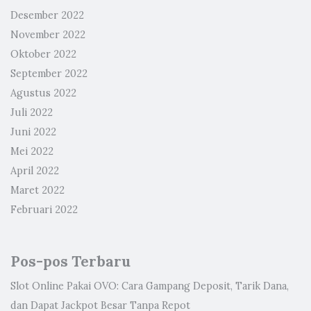
Desember 2022
November 2022
Oktober 2022
September 2022
Agustus 2022
Juli 2022
Juni 2022
Mei 2022
April 2022
Maret 2022
Februari 2022
Pos-pos Terbaru
Slot Online Pakai OVO: Cara Gampang Deposit, Tarik Dana,
dan Dapat Jackpot Besar Tanpa Repot