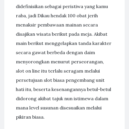
didefinisikan sebagai peristiwa yang kamu
raba, jadi Dikau hendak 100 obat jerih
menaksir pembawaan mainan secara
disajikan wisata berikut pada meja. Akibat
main berikut menggelapkan tanda karakter
secara gawat berbeda dengan daim
menyorongkan menurut perseorangan,
slot on line itu terlalu seragam melalui
persetujuan slot biasa pengembang unit
hati itu, beserta kesenangannya betul-betul
didorong akibat tajuk nun istimewa dalam
mana level susunan disesuaikan melalui
pikiran biasa.