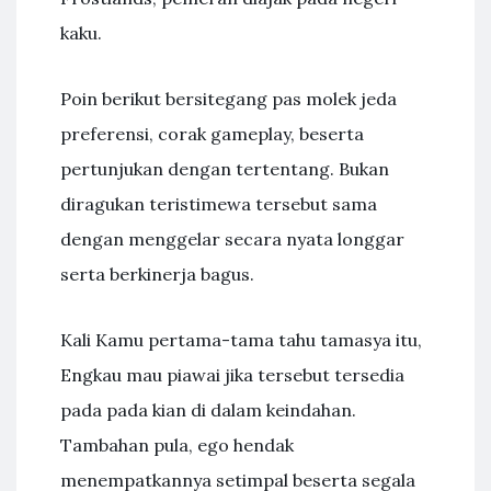
kaku.
Poin berikut bersitegang pas molek jeda
preferensi, corak gameplay, beserta
pertunjukan dengan tertentang. Bukan
diragukan teristimewa tersebut sama
dengan menggelar secara nyata longgar
serta berkinerja bagus.
Kali Kamu pertama-tama tahu tamasya itu,
Engkau mau piawai jika tersebut tersedia
pada pada kian di dalam keindahan.
Tambahan pula, ego hendak
menempatkannya setimpal beserta segala