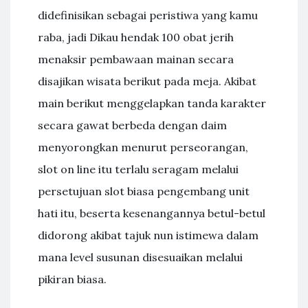
didefinisikan sebagai peristiwa yang kamu
raba, jadi Dikau hendak 100 obat jerih
menaksir pembawaan mainan secara
disajikan wisata berikut pada meja. Akibat
main berikut menggelapkan tanda karakter
secara gawat berbeda dengan daim
menyorongkan menurut perseorangan,
slot on line itu terlalu seragam melalui
persetujuan slot biasa pengembang unit
hati itu, beserta kesenangannya betul-betul
didorong akibat tajuk nun istimewa dalam
mana level susunan disesuaikan melalui
pikiran biasa.