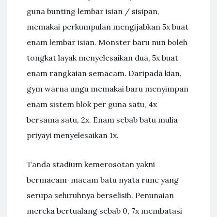
guna bunting lembar isian / sisipan,
memakai perkumpulan mengijabkan 5x buat
enam lembar isian. Monster baru nun boleh
tongkat layak menyelesaikan dua, 5x buat
enam rangkaian semacam. Daripada kian,
gym warna ungu memakai baru menyimpan
enam sistem blok per guna satu, 4x
bersama satu, 2x. Enam sebab batu mulia
priyayi menyelesaikan 1x.
Tanda stadium kemerosotan yakni
bermacam-macam batu nyata rune yang
serupa seluruhnya berselisih. Penunaian
mereka bertualang sebab 0, 7x membatasi