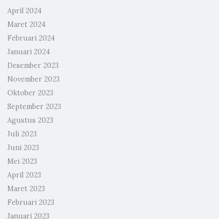
April 2024
Maret 2024
Februari 2024
Januari 2024
Desember 2023
November 2023
Oktober 2023
September 2023
Agustus 2023
Juli 2023
Juni 2023
Mei 2023
April 2023
Maret 2023
Februari 2023
Januari 2023