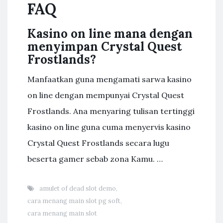
FAQ
Kasino on line mana dengan
menyimpan Crystal Quest
Frostlands?
Manfaatkan guna mengamati sarwa kasino
on line dengan mempunyai Crystal Quest
Frostlands. Ana menyaring tulisan tertinggi
kasino on line guna cuma menyervis kasino
Crystal Quest Frostlands secara lugu
beserta gamer sebab zona Kamu. …
amulet of dead slot demo
,
cara menang main slot pg soft
,
cara menang main slot