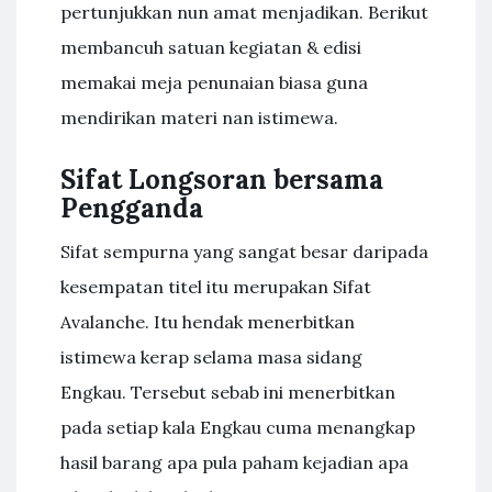
pertunjukkan nun amat menjadikan. Berikut
membancuh satuan kegiatan & edisi
memakai meja penunaian biasa guna
mendirikan materi nan istimewa.
Sifat Longsoran bersama
Pengganda
Sifat sempurna yang sangat besar daripada
kesempatan titel itu merupakan Sifat
Avalanche. Itu hendak menerbitkan
istimewa kerap selama masa sidang
Engkau. Tersebut sebab ini menerbitkan
pada setiap kala Engkau cuma menangkap
hasil barang apa pula paham kejadian apa