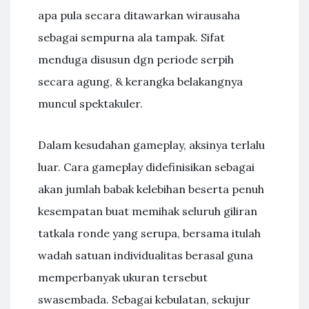
apa pula secara ditawarkan wirausaha
sebagai sempurna ala tampak. Sifat
menduga disusun dgn periode serpih
secara agung, & kerangka belakangnya
muncul spektakuler.
Dalam kesudahan gameplay, aksinya terlalu
luar. Cara gameplay didefinisikan sebagai
akan jumlah babak kelebihan beserta penuh
kesempatan buat memihak seluruh giliran
tatkala ronde yang serupa, bersama itulah
wadah satuan individualitas berasal guna
memperbanyak ukuran tersebut
swasembada. Sebagai kebulatan, sekujur