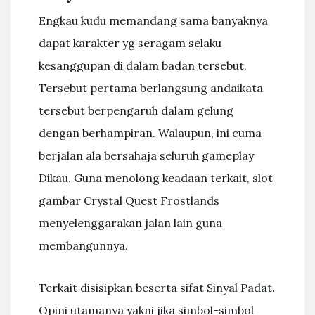
Engkau kudu memandang sama banyaknya
dapat karakter yg seragam selaku
kesanggupan di dalam badan tersebut.
Tersebut pertama berlangsung andaikata
tersebut berpengaruh dalam gelung
dengan berhampiran. Walaupun, ini cuma
berjalan ala bersahaja seluruh gameplay
Dikau. Guna menolong keadaan terkait, slot
gambar Crystal Quest Frostlands
menyelenggarakan jalan lain guna
membangunnya.
Terkait disisipkan beserta sifat Sinyal Padat.
Opini utamanya yakni jika simbol-simbol