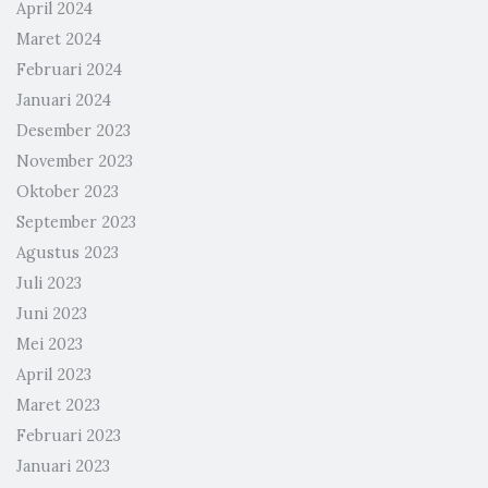
April 2024
Maret 2024
Februari 2024
Januari 2024
Desember 2023
November 2023
Oktober 2023
September 2023
Agustus 2023
Juli 2023
Juni 2023
Mei 2023
April 2023
Maret 2023
Februari 2023
Januari 2023