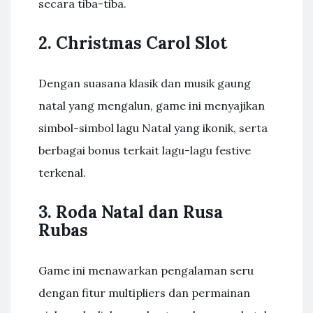
secara tiba-tiba.
2. Christmas Carol Slot
Dengan suasana klasik dan musik gaung
natal yang mengalun, game ini menyajikan
simbol-simbol lagu Natal yang ikonik, serta
berbagai bonus terkait lagu-lagu festive
terkenal.
3. Roda Natal dan Rusa
Rubas
Game ini menawarkan pengalaman seru
dengan fitur multipliers dan permainan