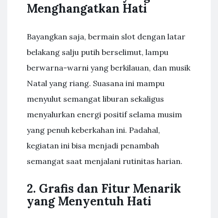
Menghangatkan Hati
Bayangkan saja, bermain slot dengan latar
belakang salju putih berselimut, lampu
berwarna-warni yang berkilauan, dan musik
Natal yang riang. Suasana ini mampu
menyulut semangat liburan sekaligus
menyalurkan energi positif selama musim
yang penuh keberkahan ini. Padahal,
kegiatan ini bisa menjadi penambah
semangat saat menjalani rutinitas harian.
2. Grafis dan Fitur Menarik
yang Menyentuh Hati