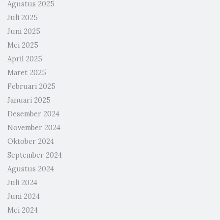
Agustus 2025
Juli 2025
Juni 2025
Mei 2025
April 2025
Maret 2025
Februari 2025
Januari 2025
Desember 2024
November 2024
Oktober 2024
September 2024
Agustus 2024
Juli 2024
Juni 2024
Mei 2024