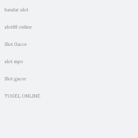
bandar slot
slot88 online
Slot Gacor
slot mpo
Slot gacor
TOGEL ONLINE