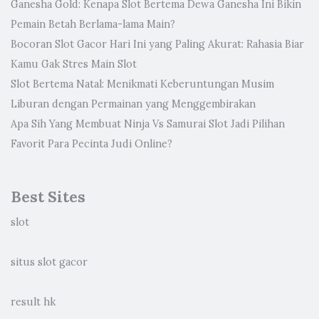
Ganesha Gold: Kenapa Slot Bertema Dewa Ganesha Ini Bikin
Pemain Betah Berlama-lama Main?
Bocoran Slot Gacor Hari Ini yang Paling Akurat: Rahasia Biar
Kamu Gak Stres Main Slot
Slot Bertema Natal: Menikmati Keberuntungan Musim
Liburan dengan Permainan yang Menggembirakan
Apa Sih Yang Membuat Ninja Vs Samurai Slot Jadi Pilihan
Favorit Para Pecinta Judi Online?
Best Sites
slot
situs slot gacor
result hk