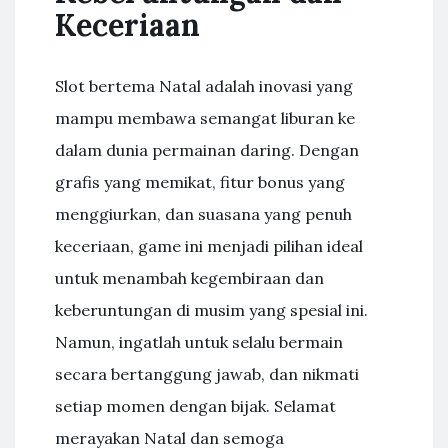
Keceriaan
Slot bertema Natal adalah inovasi yang
mampu membawa semangat liburan ke
dalam dunia permainan daring. Dengan
grafis yang memikat, fitur bonus yang
menggiurkan, dan suasana yang penuh
keceriaan, game ini menjadi pilihan ideal
untuk menambah kegembiraan dan
keberuntungan di musim yang spesial ini.
Namun, ingatlah untuk selalu bermain
secara bertanggung jawab, dan nikmati
setiap momen dengan bijak. Selamat
merayakan Natal dan semoga