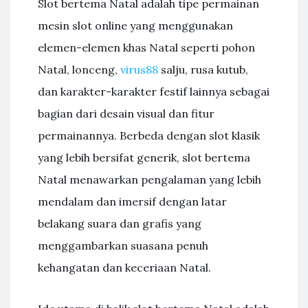
Slot bertema Natal adalah tipe permainan
mesin slot online yang menggunakan
elemen-elemen khas Natal seperti pohon
Natal, lonceng,
virus88
salju, rusa kutub,
dan karakter-karakter festif lainnya sebagai
bagian dari desain visual dan fitur
permainannya. Berbeda dengan slot klasik
yang lebih bersifat generik, slot bertema
Natal menawarkan pengalaman yang lebih
mendalam dan imersif dengan latar
belakang suara dan grafis yang
menggambarkan suasana penuh
kehangatan dan keceriaan Natal.