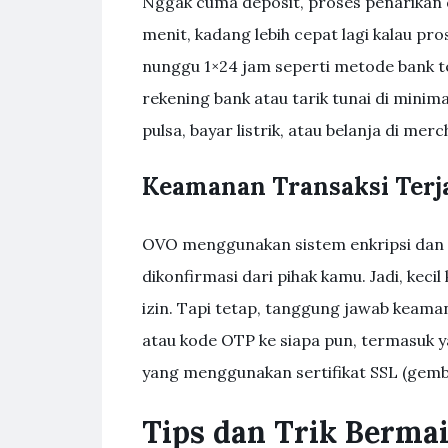
Nggak cuma deposit, proses penarikan 
menit, kadang lebih cepat lagi kalau pr
nunggu 1×24 jam seperti metode bank te
rekening bank atau tarik tunai di minim
pulsa, bayar listrik, atau belanja di mer
Keamanan Transaksi Terj
OVO menggunakan sistem enkripsi dan ve
dikonfirmasi dari pihak kamu. Jadi, kec
izin. Tapi tetap, tanggung jawab keam
atau kode OTP ke siapa pun, termasuk yan
yang menggunakan sertifikat SSL (gembok
Tips dan Trik Bermai