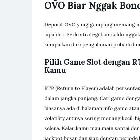
OVO Biar Nggak Bon
Deposit OVO yang gampang memang men
lupa diri. Perlu strategi biar saldo ngg
kumpulkan dari pengalaman pribadi dan
Pilih Game Slot dengan RT
Kamu
RTP (Return to Player) adalah persentas
dalam jangka panjang. Cari game dengan
biasanya ada di halaman info game atau d
volatility artinya sering menang kecil, h
selera. Kalau kamu mau main santai denga
jackpot besar dan siap dengan periode ke