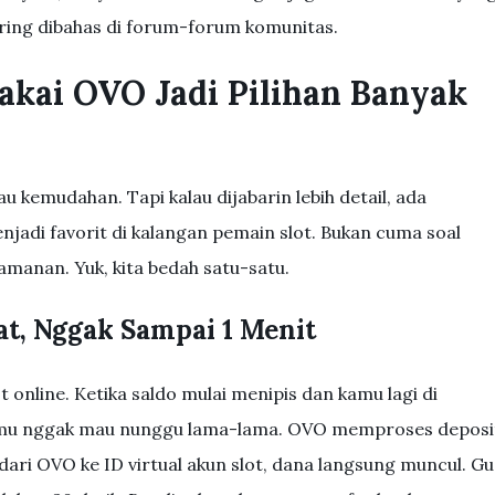
ring dibahas di forum-forum komunitas.
akai OVO Jadi Pilihan Banyak
u kemudahan. Tapi kalau dijabarin lebih detail, ada
njadi favorit di kalangan pemain slot. Bukan cuma soal
keamanan. Yuk, kita bedah satu-satu.
at, Nggak Sampai 1 Menit
 online. Ketika saldo mulai menipis dan kamu lagi di
amu nggak mau nunggu lama-lama. OVO memproses deposi
dari OVO ke ID virtual akun slot, dana langsung muncul. G