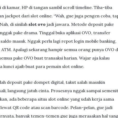
di kamar, HP di tangan sambil scroll timeline. Tiba-tiba
 jackpot dari slot online. “Wah, gue juga pengen coba, ta
Nah, di sinilah
slot ovo
jadi jawara. Metode deposit pake
nggak pake drama. Tinggal buka aplikasi OVO, transfer
 saldo masuk. Nggak perlu lagi repot login mobile banking,
 di ATM. Apalagi sekarang hampir semua orang punya OVO d
 semua pake OVO buat transaksi harian. Wajar aja kalau
a kunci ajaib buat para pemain slot online.
 lah deposit pake dompet digital, takut salah masukin
ekali, langsung jatuh cinta. Prosesnya nggak sampai semenit
kan, ada beberapa situs slot online yang udah kerja sama
 lewat QR code atau scan barcode. Pelan-pelan, gue jadi
ernyata, banyak temen-temen gue juga merasakan hal yan