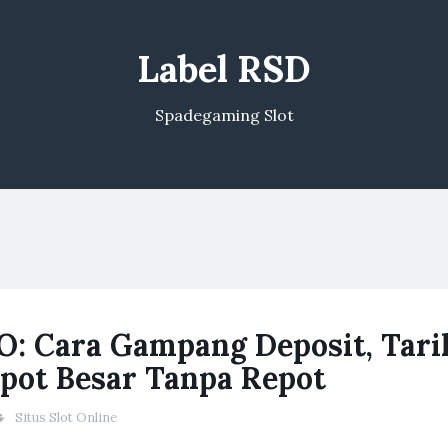
Label RSD
Spadegaming Slot
O: Cara Gampang Deposit, Tari
kpot Besar Tanpa Repot
Situs Slot Online