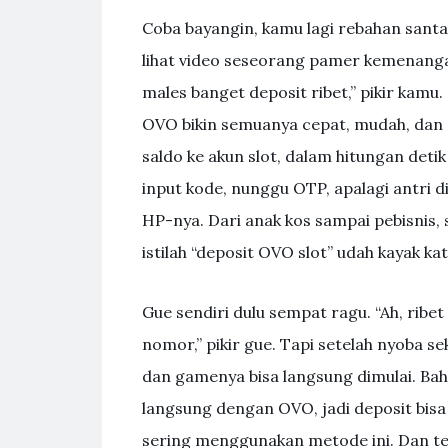
Coba bayangin, kamu lagi rebahan santai 
lihat video seseorang pamer kemenangan
males banget deposit ribet,” pikir kamu. 
OVO bikin semuanya cepat, mudah, dan 
saldo ke akun slot, dalam hitungan detik
input kode, nunggu OTP, apalagi antri
HP-nya. Dari anak kos sampai pebisnis,
istilah “deposit OVO slot” udah kayak kat
Gue sendiri dulu sempat ragu. “Ah, ribet
nomor,” pikir gue. Tapi setelah nyoba s
dan gamenya bisa langsung dimulai. Bah
langsung dengan OVO, jadi deposit bisa
sering menggunakan metode ini. Dan t