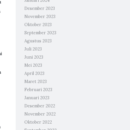
Januari 2024
u
Desember 2023
n
November 2023
Oktober 2023
September 2023
Agustus 2023
Juli 2023
i
Juni 2023
Mei 2023
n
April 2023
Maret 2023
Februari 2023
Januari 2023
Desember 2022
November 2022
Oktober 2022
a