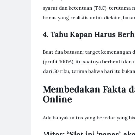
syarat dan ketentuan (T&C), terutama m
bonus yang realistis untuk diclaim, buk
4. Tahu Kapan Harus Berhe
Buat dua batasan: target kemenangan dan
(profit 100%), itu saatnya berhenti dan 
dari 50 ribu, terima bahwa hari itu buka
Membedakan Fakta da
Online
Ada banyak mitos yang beredar yang bi
Mitos: “Slot ini ‘panas’, a