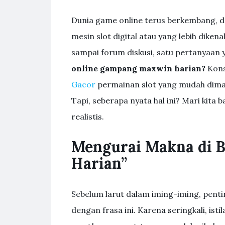
Dunia game online terus berkembang, da
mesin slot digital atau yang lebih dikena
sampai forum diskusi, satu pertanyaan 
online gampang maxwin harian?
Kons
Gacor
permainan slot yang mudah dima
Tapi, seberapa nyata hal ini? Mari kita 
realistis.
Mengurai Makna di B
Harian”
Sebelum larut dalam iming-iming, pen
dengan frasa ini. Karena seringkali, isti