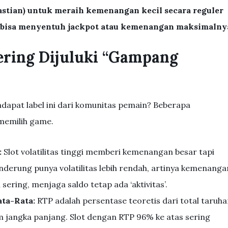
stian) untuk meraih kemenangan kecil secara reguler
 bisa menyentuh jackpot atau kemenangan maksimalny
Sering Dijuluki “Gampang
ndapat label ini dari komunitas pemain? Beberapa
 memilih game.
:
Slot volatilitas tinggi memberi kemenangan besar tapi
derung punya volatilitas lebih rendah, artinya kemenanga
sering, menjaga saldo tetap ada ‘aktivitas’.
ata-Rata:
RTP adalah persentase teoretis dari total taruh
m jangka panjang. Slot dengan RTP 96% ke atas sering