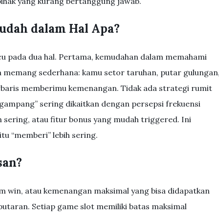
ihak yang kurang bertanggung jawab.
Mudah dalam Hal Apa?
acu pada dua hal. Pertama, kemudahan dalam memahami
ya memang sederhana: kamu setor taruhan, putar gulungan
erbaris memberimu kemenangan. Tidak ada strategi rumit
 “gampang” sering dikaitkan dengan persepsi frekuensi
h sering, atau fitur bonus yang mudah triggered. Ini
u “memberi” lebih sering.
san?
m win, atau kemenangan maksimal yang bisa didapatkan
putaran. Setiap game slot memiliki batas maksimal