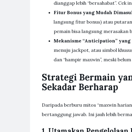
dianggap lebih “bersahabat”. Cek 
Fitur Bonus yang Mudah Dimasu
langsung fitur bonus) atau putaran
pemain bisa langsung merasakan b
Mekanisme “Anticipation” yang 
menuju jackpot, atau simbol khus
dan “hampir maxwin”, meski belum
Strategi Bermain yan
Sekadar Berharap
Daripada berburu mitos “maxwin harian”
bertanggung jawab. Ini jauh lebih ber
1. Utamakan Pengelolaan 