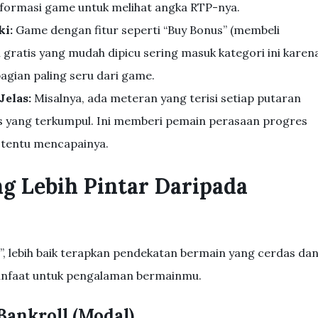
informasi game untuk melihat angka RTP-nya.
ki:
Game dengan fitur seperti “Buy Bonus” (membeli
 gratis yang mudah dipicu sering masuk kategori ini karen
agian paling seru dari game.
Jelas:
Misalnya, ada meteran yang terisi setiap putaran
us yang terkumpul. Ini memberi pemain perasaan progres
 tentu mencapainya.
g Lebih Pintar Daripada
, lebih baik terapkan pendekatan bermain yang cerdas da
manfaat untuk pengalaman bermainmu.
Bankroll (Modal)