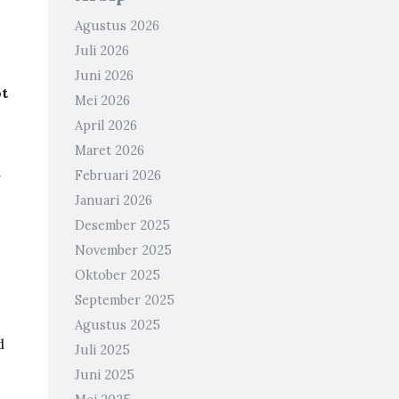
Agustus 2026
Juli 2026
Juni 2026
ot
Mei 2026
April 2026
Maret 2026
Februari 2026
g
Januari 2026
Desember 2025
November 2025
Oktober 2025
September 2025
Agustus 2025
d
Juli 2025
Juni 2025