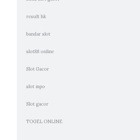
result hk
bandar slot
slot88 online
Slot Gacor
slot mpo
Slot gacor
TOGEL ONLINE