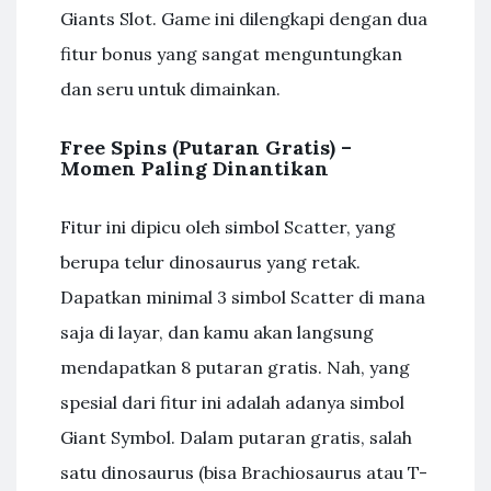
Giants Slot. Game ini dilengkapi dengan dua
fitur bonus yang sangat menguntungkan
dan seru untuk dimainkan.
Free Spins (Putaran Gratis) –
Momen Paling Dinantikan
Fitur ini dipicu oleh simbol Scatter, yang
berupa telur dinosaurus yang retak.
Dapatkan minimal 3 simbol Scatter di mana
saja di layar, dan kamu akan langsung
mendapatkan 8 putaran gratis. Nah, yang
spesial dari fitur ini adalah adanya simbol
Giant Symbol. Dalam putaran gratis, salah
satu dinosaurus (bisa Brachiosaurus atau T-