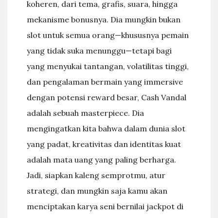
koheren, dari tema, grafis, suara, hingga
mekanisme bonusnya. Dia mungkin bukan
slot untuk semua orang—khususnya pemain
yang tidak suka menunggu—tetapi bagi
yang menyukai tantangan, volatilitas tinggi,
dan pengalaman bermain yang immersive
dengan potensi reward besar, Cash Vandal
adalah sebuah masterpiece. Dia
mengingatkan kita bahwa dalam dunia slot
yang padat, kreativitas dan identitas kuat
adalah mata uang yang paling berharga.
Jadi, siapkan kaleng semprotmu, atur
strategi, dan mungkin saja kamu akan
menciptakan karya seni bernilai jackpot di