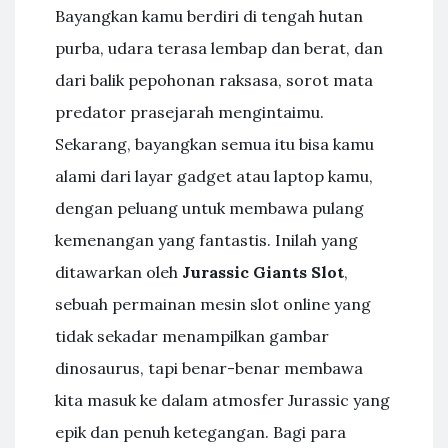
Bayangkan kamu berdiri di tengah hutan
purba, udara terasa lembap dan berat, dan
dari balik pepohonan raksasa, sorot mata
predator prasejarah mengintaimu.
Sekarang, bayangkan semua itu bisa kamu
alami dari layar gadget atau laptop kamu,
dengan peluang untuk membawa pulang
kemenangan yang fantastis. Inilah yang
ditawarkan oleh
Jurassic Giants Slot
,
sebuah permainan mesin slot online yang
tidak sekadar menampilkan gambar
dinosaurus, tapi benar-benar membawa
kita masuk ke dalam atmosfer Jurassic yang
epik dan penuh ketegangan. Bagi para