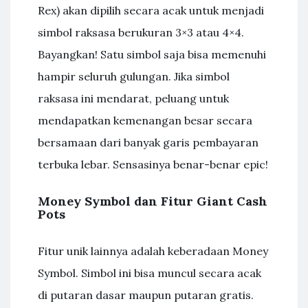
Rex) akan dipilih secara acak untuk menjadi
simbol raksasa berukuran 3×3 atau 4×4.
Bayangkan! Satu simbol saja bisa memenuhi
hampir seluruh gulungan. Jika simbol
raksasa ini mendarat, peluang untuk
mendapatkan kemenangan besar secara
bersamaan dari banyak garis pembayaran
terbuka lebar. Sensasinya benar-benar epic!
Money Symbol dan Fitur Giant Cash
Pots
Fitur unik lainnya adalah keberadaan Money
Symbol. Simbol ini bisa muncul secara acak
di putaran dasar maupun putaran gratis.