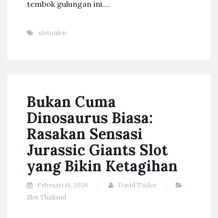
tembok gulungan ini.…
slotonlen
Bukan Cuma
Dinosaurus Biasa:
Rasakan Sensasi
Jurassic Giants Slot
yang Bikin Ketagihan
Februari 18, 2026
David Taylor
Slot Thailand