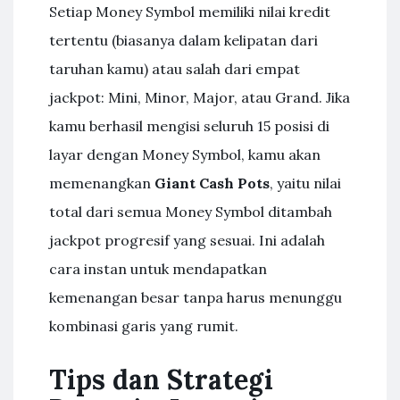
Setiap Money Symbol memiliki nilai kredit
tertentu (biasanya dalam kelipatan dari
taruhan kamu) atau salah dari empat
jackpot: Mini, Minor, Major, atau Grand. Jika
kamu berhasil mengisi seluruh 15 posisi di
layar dengan Money Symbol, kamu akan
memenangkan
Giant Cash Pots
, yaitu nilai
total dari semua Money Symbol ditambah
jackpot progresif yang sesuai. Ini adalah
cara instan untuk mendapatkan
kemenangan besar tanpa harus menunggu
kombinasi garis yang rumit.
Tips dan Strategi