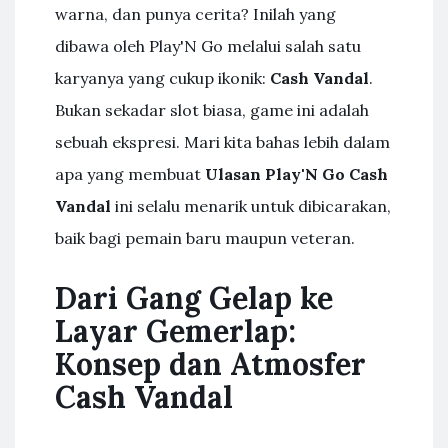
warna, dan punya cerita? Inilah yang
dibawa oleh Play'N Go melalui salah satu
karyanya yang cukup ikonik:
Cash Vandal
.
Bukan sekadar slot biasa, game ini adalah
sebuah ekspresi. Mari kita bahas lebih dalam
apa yang membuat
Ulasan Play'N Go Cash
Vandal
ini selalu menarik untuk dibicarakan,
baik bagi pemain baru maupun veteran.
Dari Gang Gelap ke
Layar Gemerlap:
Konsep dan Atmosfer
Cash Vandal