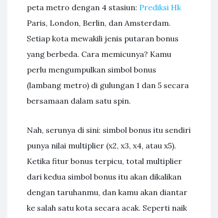
peta metro dengan 4 stasiun:
Prediksi Hk
Paris, London, Berlin, dan Amsterdam.
Setiap kota mewakili jenis putaran bonus
yang berbeda. Cara memicunya? Kamu
perlu mengumpulkan simbol bonus
(lambang metro) di gulungan 1 dan 5 secara
bersamaan dalam satu spin.
Nah, serunya di sini: simbol bonus itu sendiri
punya nilai multiplier (x2, x3, x4, atau x5).
Ketika fitur bonus terpicu, total multiplier
dari kedua simbol bonus itu akan dikalikan
dengan taruhanmu, dan kamu akan diantar
ke salah satu kota secara acak. Seperti naik