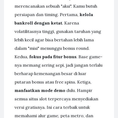
merencanakan sebuah "aksi". Kamu butuh
persiapan dan timing. Pertama,
kelola
bankroll dengan ketat
. Karena
volatilitasnya tinggi, gunakan taruhan yang
lebih kecil agar bisa bertahan lebih lama
dalam "misi" menunggu bonus round.
Kedua,
fokus pada fitur bonus
. Base game-
nya memang sering sepi, jadi jangan terlalu
berharap kemenangan besar di luar
putaran bonus atau free spins. Ketiga,
manfaatkan mode demo
dulu. Hampir
semua situs slot terpercaya menyediakan
versi gratisnya. Ini cara terbaik untuk
memahami alur game, peta metro, dan