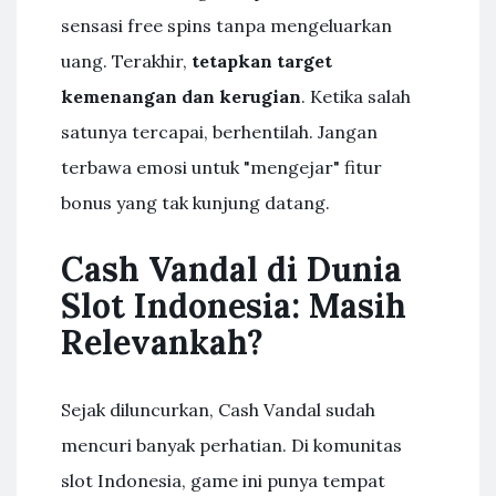
sensasi free spins tanpa mengeluarkan
uang. Terakhir,
tetapkan target
kemenangan dan kerugian
. Ketika salah
satunya tercapai, berhentilah. Jangan
terbawa emosi untuk "mengejar" fitur
bonus yang tak kunjung datang.
Cash Vandal di Dunia
Slot Indonesia: Masih
Relevankah?
Sejak diluncurkan, Cash Vandal sudah
mencuri banyak perhatian. Di komunitas
slot Indonesia, game ini punya tempat