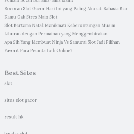
Pemain Betah Berlama-lama Main?
Bocoran Slot Gacor Hari Ini yang Paling Akurat: Rahasia Biar
Kamu Gak Stres Main Slot
Slot Bertema Natal: Menikmati Keberuntungan Musim
Liburan dengan Permainan yang Menggembirakan
Apa Sih Yang Membuat Ninja Vs Samurai Slot Jadi Pilihan
Favorit Para Pecinta Judi Online?
Best Sites
slot
situs slot gacor
result hk
bandar slot