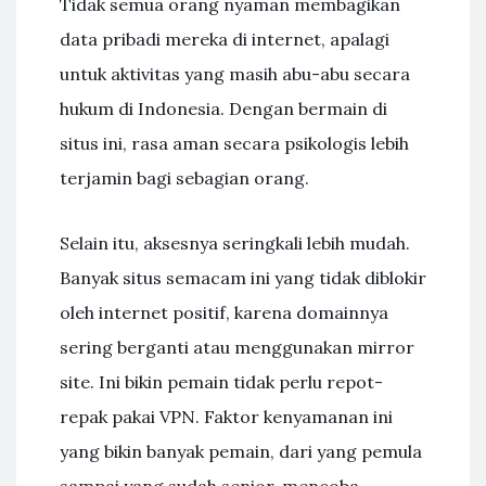
Tidak semua orang nyaman membagikan
data pribadi mereka di internet, apalagi
untuk aktivitas yang masih abu-abu secara
hukum di Indonesia. Dengan bermain di
situs ini, rasa aman secara psikologis lebih
terjamin bagi sebagian orang.
Selain itu, aksesnya seringkali lebih mudah.
Banyak situs semacam ini yang tidak diblokir
oleh internet positif, karena domainnya
sering berganti atau menggunakan mirror
site. Ini bikin pemain tidak perlu repot-
repak pakai VPN. Faktor kenyamanan ini
yang bikin banyak pemain, dari yang pemula