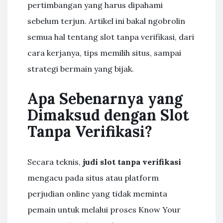
pertimbangan yang harus dipahami
sebelum terjun. Artikel ini bakal ngobrolin
semua hal tentang slot tanpa verifikasi, dari
cara kerjanya, tips memilih situs, sampai
strategi bermain yang bijak.
Apa Sebenarnya yang
Dimaksud dengan Slot
Tanpa Verifikasi?
Secara teknis,
judi slot tanpa verifikasi
mengacu pada situs atau platform
perjudian online yang tidak meminta
pemain untuk melalui proses Know Your