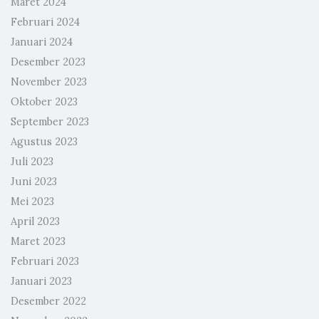
Maret 2024
Februari 2024
Januari 2024
Desember 2023
November 2023
Oktober 2023
September 2023
Agustus 2023
Juli 2023
Juni 2023
Mei 2023
April 2023
Maret 2023
Februari 2023
Januari 2023
Desember 2022