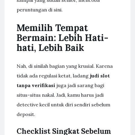
sampai yang sudah senior, mencoba
peruntungan di sini.
Memilih Tempat
Bermain: Lebih Hati-
hati, Lebih Baik
Nah, di sinilah bagian yang krusial. Karena
tidak ada regulasi ketat, ladang
judi slot
tanpa verifikasi
juga jadi sarang bagi
situs-situs nakal. Jadi, kamu harus jadi
detective kecil untuk diri sendiri sebelum
deposit.
Checklist Singkat Sebelum