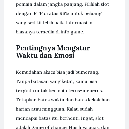
pemain dalam jangka panjang. Pilihlah slot
dengan RTP di atas 96% untuk peluang
yang sedikit lebih baik. Informasi ini
biasanya tersedia di info game.
Pentingnya Mengatur
Waktu dan Emosi
Kemudahan akses bisa jadi bumerang.
Tanpa batasan yang ketat, kamu bisa
tergoda untuk bermain terus-menerus.
Tetapkan batas waktu dan batas kekalahan
harian atau mingguan. Kalau sudah
mencapai batas itu, berhenti. Ingat, slot
adalah game of chance. Hasilnya acak, dan