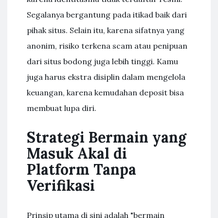
Segalanya bergantung pada itikad baik dari
pihak situs. Selain itu, karena sifatnya yang
anonim, risiko terkena scam atau penipuan
dari situs bodong juga lebih tinggi. Kamu
juga harus ekstra disiplin dalam mengelola
keuangan, karena kemudahan deposit bisa
membuat lupa diri.
Strategi Bermain yang
Masuk Akal di
Platform Tanpa
Verifikasi
Prinsip utama di sini adalah "bermain