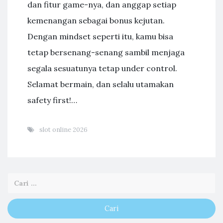
dan fitur game-nya, dan anggap setiap
kemenangan sebagai bonus kejutan.
Dengan mindset seperti itu, kamu bisa
tetap bersenang-senang sambil menjaga
segala sesuatunya tetap under control.
Selamat bermain, dan selalu utamakan
safety first!…
slot online 2026