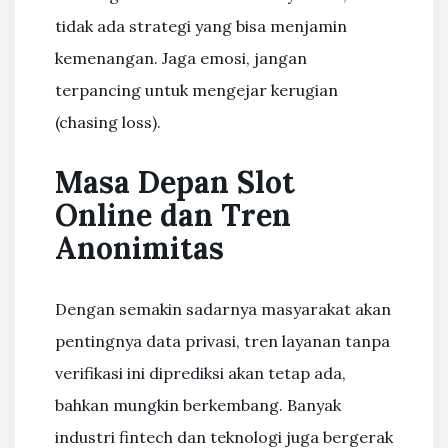
tidak ada strategi yang bisa menjamin
kemenangan. Jaga emosi, jangan
terpancing untuk mengejar kerugian
(chasing loss).
Masa Depan Slot
Online dan Tren
Anonimitas
Dengan semakin sadarnya masyarakat akan
pentingnya data privasi, tren layanan tanpa
verifikasi ini diprediksi akan tetap ada,
bahkan mungkin berkembang. Banyak
industri fintech dan teknologi juga bergerak