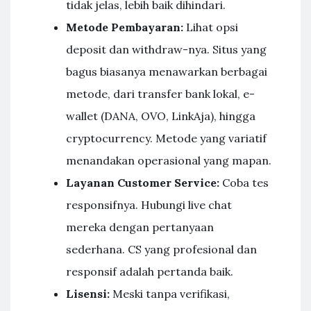
tidak jelas, lebih baik dihindari.
Metode Pembayaran:
Lihat opsi
deposit dan withdraw-nya. Situs yang
bagus biasanya menawarkan berbagai
metode, dari transfer bank lokal, e-
wallet (DANA, OVO, LinkAja), hingga
cryptocurrency. Metode yang variatif
menandakan operasional yang mapan.
Layanan Customer Service:
Coba tes
responsifnya. Hubungi live chat
mereka dengan pertanyaan
sederhana. CS yang profesional dan
responsif adalah pertanda baik.
Lisensi:
Meski tanpa verifikasi,