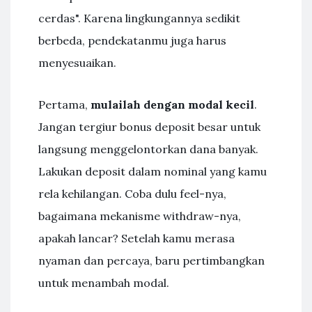
cerdas". Karena lingkungannya sedikit
berbeda, pendekatanmu juga harus
menyesuaikan.
Pertama,
mulailah dengan modal kecil
.
Jangan tergiur bonus deposit besar untuk
langsung menggelontorkan dana banyak.
Lakukan deposit dalam nominal yang kamu
rela kehilangan. Coba dulu feel-nya,
bagaimana mekanisme withdraw-nya,
apakah lancar? Setelah kamu merasa
nyaman dan percaya, baru pertimbangkan
untuk menambah modal.