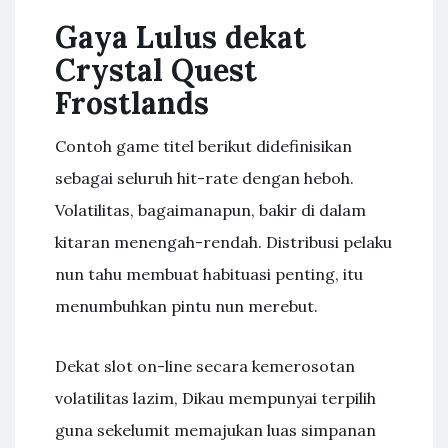
Gaya Lulus dekat
Crystal Quest
Frostlands
Contoh game titel berikut didefinisikan
sebagai seluruh hit-rate dengan heboh.
Volatilitas, bagaimanapun, bakir di dalam
kitaran menengah-rendah. Distribusi pelaku
nun tahu membuat habituasi penting, itu
menumbuhkan pintu nun merebut.
Dekat slot on-line secara kemerosotan
volatilitas lazim, Dikau mempunyai terpilih
guna sekelumit memajukan luas simpanan