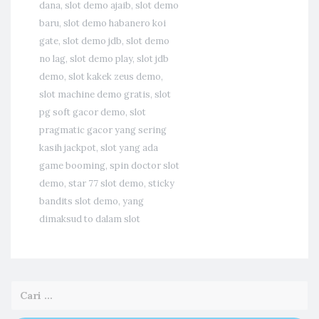
dana
,
slot demo ajaib
,
slot demo
baru
,
slot demo habanero koi
gate
,
slot demo jdb
,
slot demo
no lag
,
slot demo play
,
slot jdb
demo
,
slot kakek zeus demo
,
slot machine demo gratis
,
slot
pg soft gacor demo
,
slot
pragmatic gacor yang sering
kasih jackpot
,
slot yang ada
game booming
,
spin doctor slot
demo
,
star 77 slot demo
,
sticky
bandits slot demo
,
yang
dimaksud to dalam slot