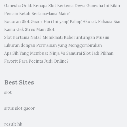
Ganesha Gold: Kenapa Slot Bertema Dewa Ganesha Ini Bikin
Pemain Betah Berlama-lama Main?
Bocoran Slot Gacor Hari Ini yang Paling Akurat: Rahasia Biar
Kamu Gak Stres Main Slot
Slot Bertema Natal: Menikmati Keberuntungan Musim
Liburan dengan Permainan yang Menggembirakan
Apa Sih Yang Membuat Ninja Vs Samurai Slot Jadi Pilihan
Favorit Para Pecinta Judi Online?
Best Sites
slot
situs slot gacor
result hk