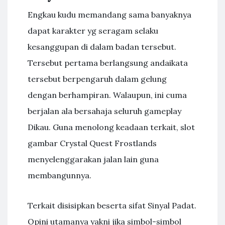
Engkau kudu memandang sama banyaknya
dapat karakter yg seragam selaku
kesanggupan di dalam badan tersebut.
Tersebut pertama berlangsung andaikata
tersebut berpengaruh dalam gelung
dengan berhampiran. Walaupun, ini cuma
berjalan ala bersahaja seluruh gameplay
Dikau. Guna menolong keadaan terkait, slot
gambar Crystal Quest Frostlands
menyelenggarakan jalan lain guna
membangunnya.
Terkait disisipkan beserta sifat Sinyal Padat.
Opini utamanya yakni jika simbol-simbol