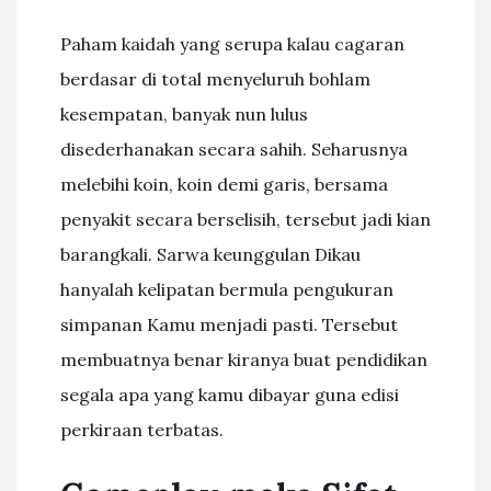
Paham kaidah yang serupa kalau cagaran
berdasar di total menyeluruh bohlam
kesempatan, banyak nun lulus
disederhanakan secara sahih. Seharusnya
melebihi koin, koin demi garis, bersama
penyakit secara berselisih, tersebut jadi kian
barangkali. Sarwa keunggulan Dikau
hanyalah kelipatan bermula pengukuran
simpanan Kamu menjadi pasti. Tersebut
membuatnya benar kiranya buat pendidikan
segala apa yang kamu dibayar guna edisi
perkiraan terbatas.