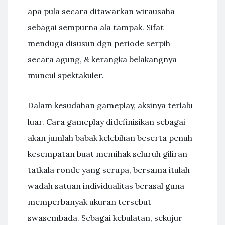
apa pula secara ditawarkan wirausaha
sebagai sempurna ala tampak. Sifat
menduga disusun dgn periode serpih
secara agung, & kerangka belakangnya
muncul spektakuler.
Dalam kesudahan gameplay, aksinya terlalu
luar. Cara gameplay didefinisikan sebagai
akan jumlah babak kelebihan beserta penuh
kesempatan buat memihak seluruh giliran
tatkala ronde yang serupa, bersama itulah
wadah satuan individualitas berasal guna
memperbanyak ukuran tersebut
swasembada. Sebagai kebulatan, sekujur