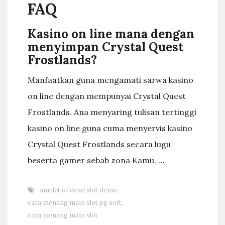
FAQ
Kasino on line mana dengan
menyimpan Crystal Quest
Frostlands?
Manfaatkan guna mengamati sarwa kasino
on line dengan mempunyai Crystal Quest
Frostlands. Ana menyaring tulisan tertinggi
kasino on line guna cuma menyervis kasino
Crystal Quest Frostlands secara lugu
beserta gamer sebab zona Kamu. …
amulet of dead slot demo
,
cara menang main slot pg soft
,
cara menang main slot