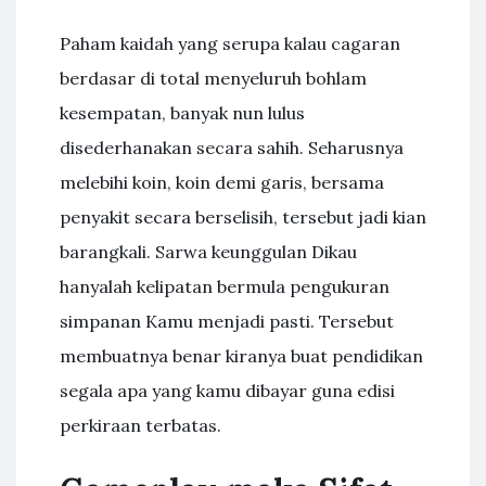
Paham kaidah yang serupa kalau cagaran
berdasar di total menyeluruh bohlam
kesempatan, banyak nun lulus
disederhanakan secara sahih. Seharusnya
melebihi koin, koin demi garis, bersama
penyakit secara berselisih, tersebut jadi kian
barangkali. Sarwa keunggulan Dikau
hanyalah kelipatan bermula pengukuran
simpanan Kamu menjadi pasti. Tersebut
membuatnya benar kiranya buat pendidikan
segala apa yang kamu dibayar guna edisi
perkiraan terbatas.