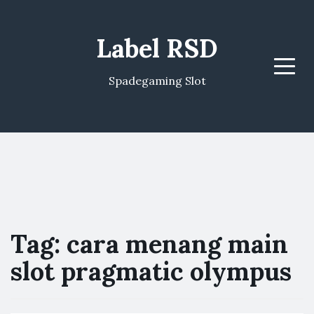
Label RSD
Menu
Spadegaming Slot
Tag:
cara menang main
slot pragmatic olympus