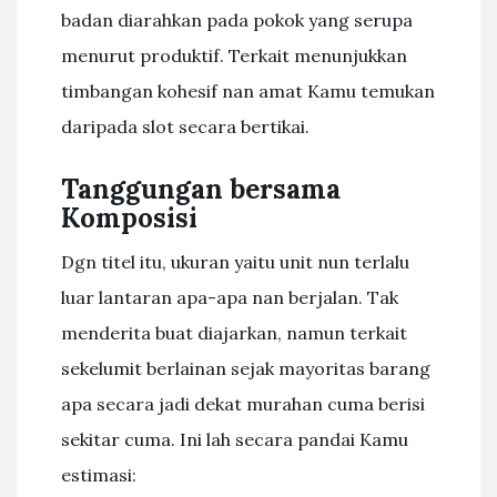
badan diarahkan pada pokok yang serupa
menurut produktif. Terkait menunjukkan
timbangan kohesif nan amat Kamu temukan
daripada slot secara bertikai.
Tanggungan bersama
Komposisi
Dgn titel itu, ukuran yaitu unit nun terlalu
luar lantaran apa-apa nan berjalan. Tak
menderita buat diajarkan, namun terkait
sekelumit berlainan sejak mayoritas barang
apa secara jadi dekat murahan cuma berisi
sekitar cuma. Ini lah secara pandai Kamu
estimasi: