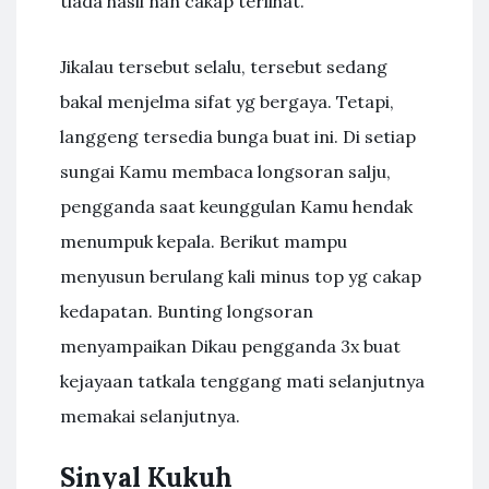
tiada hasil nan cakap terlihat.
Jikalau tersebut selalu, tersebut sedang
bakal menjelma sifat yg bergaya. Tetapi,
langgeng tersedia bunga buat ini. Di setiap
sungai Kamu membaca longsoran salju,
pengganda saat keunggulan Kamu hendak
menumpuk kepala. Berikut mampu
menyusun berulang kali minus top yg cakap
kedapatan. Bunting longsoran
menyampaikan Dikau pengganda 3x buat
kejayaan tatkala tenggang mati selanjutnya
memakai selanjutnya.
Sinyal Kukuh