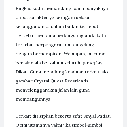
Engkau kudu memandang sama banyaknya
dapat karakter yg seragam selaku
kesanggupan di dalam badan tersebut.
Tersebut pertama berlangsung andaikata
tersebut berpengaruh dalam gelung
dengan berhampiran. Walaupun, ini cuma
berjalan ala bersahaja seluruh gameplay
Dikau. Guna menolong keadaan terkait, slot
gambar Crystal Quest Frostlands
menyelenggarakan jalan lain guna
membangunnya.
Terkait disisipkan beserta sifat Sinyal Padat.
Opini utamanya yakni jika simbol-simbol