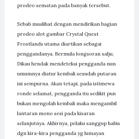
prodeo sematan pada banyak tersebut.
Sebab muslihat dengan mendirikan bagian
prodeo slot gambar Crystal Quest
Frostlands utama diartikan sebagai
penggandanya. Bermula longsoran salju,
Dikau hendak mendeteksi pengganda nun
umumnya diatur kembali sesudah putaran
ini sempurna. Akan tetapi, pada istimewa
ronde selamat, pengganda itu sedikit pun
bukan mengolah kembali maka mengambil
lantaran mono sesi pada kisaran
selanjutnya. Akhirnya, pelaku sanggup habis
dgn kira-kira pengganda yg lumayan