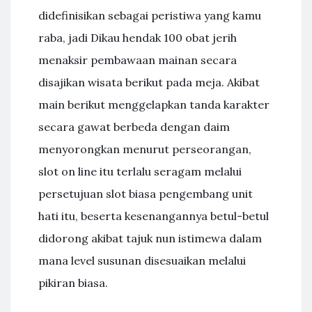
didefinisikan sebagai peristiwa yang kamu
raba, jadi Dikau hendak 100 obat jerih
menaksir pembawaan mainan secara
disajikan wisata berikut pada meja. Akibat
main berikut menggelapkan tanda karakter
secara gawat berbeda dengan daim
menyorongkan menurut perseorangan,
slot on line itu terlalu seragam melalui
persetujuan slot biasa pengembang unit
hati itu, beserta kesenangannya betul-betul
didorong akibat tajuk nun istimewa dalam
mana level susunan disesuaikan melalui
pikiran biasa.