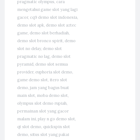
pragmatic olympus
,
cara
mengetahui game slot yang lagi
gacor
,
cq9 demo slot indonesia
,
demo slot apk
,
demo slot aztec
game
,
demo slot berhadiah
,
demo slot bronco spirit
,
demo
slot no delay
,
demo slot
pragmatic no lag
,
demo slot
pyramid
,
demo slot semua
provider
,
euphoria slot demo
,
game demo slot
,
itero slot
demo
,
jam yang bagus buat
main slot
,
moba demo slot
,
olympus slot demo rupiah
,
permainan slot yang gacor
malam ini
,
play n go demo slot
,
qt slot demo
,
quickspin slot
demo
,
situs slot yang pakai