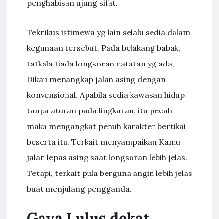
penghabisan ujung sifat.
Teknikus istimewa yg lain selalu sedia dalam
kegunaan tersebut. Pada belakang babak,
tatkala tiada longsoran catatan yg ada,
Dikau menangkap jalan asing dengan
konvensional. Apabila sedia kawasan hidup
tanpa aturan pada lingkaran, itu pecah
maka mengangkat penuh karakter bertikai
beserta itu. Terkait menyampaikan Kamu
jalan lepas asing saat longsoran lebih jelas.
Tetapi, terkait pula berguna angin lebih jelas
buat menjulang pengganda.
Gaya Lulus dekat