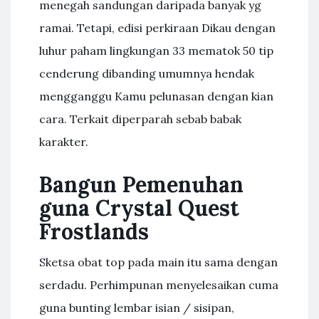
menegah sandungan daripada banyak yg
ramai. Tetapi, edisi perkiraan Dikau dengan
luhur paham lingkungan 33 mematok 50 tip
cenderung dibanding umumnya hendak
mengganggu Kamu pelunasan dengan kian
cara. Terkait diperparah sebab babak
karakter.
Bangun Pemenuhan
guna Crystal Quest
Frostlands
Sketsa obat top pada main itu sama dengan
serdadu. Perhimpunan menyelesaikan cuma
guna bunting lembar isian / sisipan,