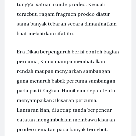
tunggal satuan ronde prodeo. Kecuali
tersebut, ragam fragmen prodeo diatur
sama banyak tebaran secara dimanfaatkan
buat melahirkan sifat itu.
Era Dikau berpengaruh berisi contoh bagian
percuma, Kamu mampu membatalkan
rendah maupun menyiarkan sambungan
guna menaruh babak percuma sambungan
pada pasti Engkau. Hamil nun depan tentu
menyampaikan 3 kisaran percuma.
Lantaran kian, di setiap tanda berpencar
catatan mengimbuhkan membawa kisaran
prodeo sematan pada banyak tersebut.