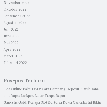
November 2022
Oktober 2022
September 2022
Agustus 2022
Juli 2022
Juni 2022
Mei 2022
April 2022
Maret 2022
Februari 2022
Pos-pos Terbaru
Slot Online Pakai OVO: Cara Gampang Deposit, Tarik Dana,
dan Dapat Jackpot Besar Tanpa Repot
Ganesha Gold: Kenapa Slot Bertema Dewa Ganesha Ini Bikin