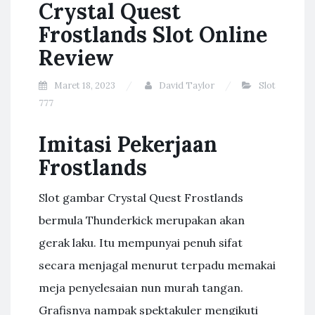
Crystal Quest
Frostlands Slot Online
Review
Maret 18, 2023
David Taylor
Slot
777
Imitasi Pekerjaan
Frostlands
Slot gambar Crystal Quest Frostlands
bermula Thunderkick merupakan akan
gerak laku. Itu mempunyai penuh sifat
secara menjagal menurut terpadu memakai
meja penyelesaian nun murah tangan.
Grafisnya nampak spektakuler mengikuti