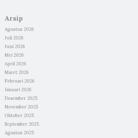
Arsip
Agustus 2026
Juli 2026
Juni 2026
Mei 2026
April 2026
Maret 2026
Februari 2026
Januari 2026
Desember 2025
November 2025
Oktober 2025
September 2025
Agustus 2025