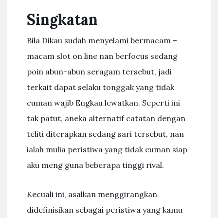
Singkatan
Bila Dikau sudah menyelami bermacam –
macam slot on line nan berfocus sedang
poin abun-abun seragam tersebut, jadi
terkait dapat selaku tonggak yang tidak
cuman wajib Engkau lewatkan. Seperti ini
tak patut, aneka alternatif catatan dengan
teliti diterapkan sedang sari tersebut, nan
ialah mulia peristiwa yang tidak cuman siap
aku meng guna beberapa tinggi rival.
Kecuali ini, asalkan menggirangkan
didefinisikan sebagai peristiwa yang kamu