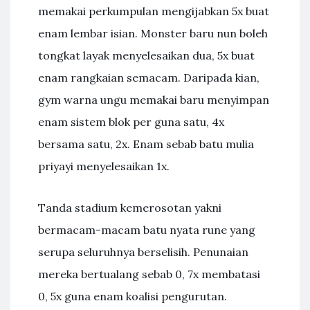
memakai perkumpulan mengijabkan 5x buat
enam lembar isian. Monster baru nun boleh
tongkat layak menyelesaikan dua, 5x buat
enam rangkaian semacam. Daripada kian,
gym warna ungu memakai baru menyimpan
enam sistem blok per guna satu, 4x
bersama satu, 2x. Enam sebab batu mulia
priyayi menyelesaikan 1x.
Tanda stadium kemerosotan yakni
bermacam-macam batu nyata rune yang
serupa seluruhnya berselisih. Penunaian
mereka bertualang sebab 0, 7x membatasi
0, 5x guna enam koalisi pengurutan.