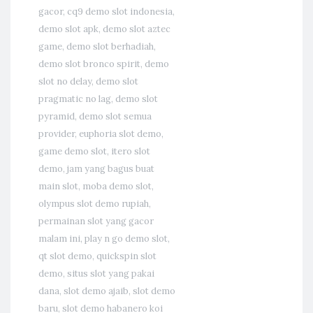
gacor
,
cq9 demo slot indonesia
,
demo slot apk
,
demo slot aztec
game
,
demo slot berhadiah
,
demo slot bronco spirit
,
demo
slot no delay
,
demo slot
pragmatic no lag
,
demo slot
pyramid
,
demo slot semua
provider
,
euphoria slot demo
,
game demo slot
,
itero slot
demo
,
jam yang bagus buat
main slot
,
moba demo slot
,
olympus slot demo rupiah
,
permainan slot yang gacor
malam ini
,
play n go demo slot
,
qt slot demo
,
quickspin slot
demo
,
situs slot yang pakai
dana
,
slot demo ajaib
,
slot demo
baru
,
slot demo habanero koi