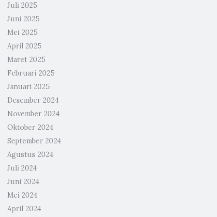
Juli 2025
Juni 2025
Mei 2025
April 2025
Maret 2025
Februari 2025
Januari 2025
Desember 2024
November 2024
Oktober 2024
September 2024
Agustus 2024
Juli 2024
Juni 2024
Mei 2024
April 2024