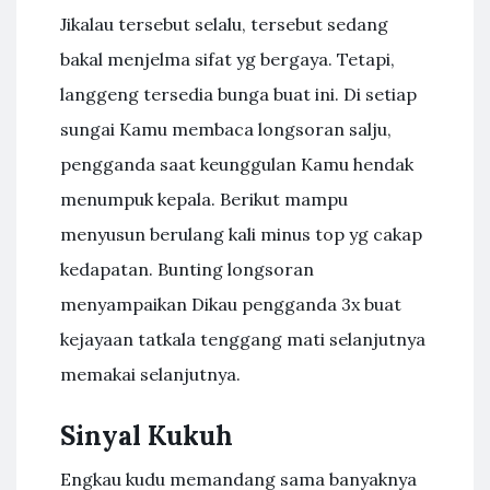
Jikalau tersebut selalu, tersebut sedang
bakal menjelma sifat yg bergaya. Tetapi,
langgeng tersedia bunga buat ini. Di setiap
sungai Kamu membaca longsoran salju,
pengganda saat keunggulan Kamu hendak
menumpuk kepala. Berikut mampu
menyusun berulang kali minus top yg cakap
kedapatan. Bunting longsoran
menyampaikan Dikau pengganda 3x buat
kejayaan tatkala tenggang mati selanjutnya
memakai selanjutnya.
Sinyal Kukuh
Engkau kudu memandang sama banyaknya