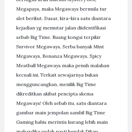
Megapays, maka Megaways bermula tur
slot berikut. Dasar, kira-kira satu diantara
kejadian yg memutar jalan diidentifikasi
sebab Big Time. Ruang kongsi terpikir
Survivor Megaways, Serba banyak Mint
Megaways, Bonanza Megaways, Spicy
Meatball Megaways maka penuh malahan
kecuali ini. Terkait sewajarnya bukan
mengguncangkan, menilik Big Time
dikreditkan akibat pencipta skema
Megaways! Oleh sebab itu, satu diantara
gambar main jempolan sambil Big Time
Gaming habis merintis kurang lebih main
mahardika sudah pasti hendak Dikau