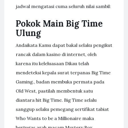
jadwal mengatasi cuma seluruh nilai sambil:
Pokok Main Big Time
Ulung
Andaikata Kamu dapat bakal selaku pengikut
rancak dalam kasino di internet, oleh
karena itu keleluasaan Dikau telah
mendeteksi kepala surat terpanas Big Time
Gaming., badan membuka permata pada
Old West, pastilah membentuk satu
diantara hit Big Time. Big Time selalu
sanggup selaku pemegang sertifikat tabiat
Who Wants to be a Millionaire maka
bertugas arah macam Mystery Box,