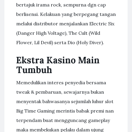
bertajuk irama rock, sempurna dgn cap
berlisensi. Kelakuan yang berpegang tangan
melalui distributor menjalankan Electric Six
(Danger High Voltage), The Cult (Wild
Flower, Lil Devil) serta Dio (Holy Diver).
Ekstra Kasino Main
Tumbuh
Memedulikan interes penyedia bersama
tweak & pembaruan, sewajarnya bukan
menyentak bahwasanya sejumlah luhur slot
Big Time Gaming merintis babak premi nan
terpendam buat mengguncang gameplay
maka membekukan pelaku dalam ujung