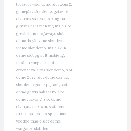
treasure wild
,
demo slot zeus 2
,
gameplay slot demo
,
gates of
olympus slot demo pragmatic
,
gimana cara menang main slot
,
great rhino megaways slot
demo
,
heylink me slot demo
,
iconic slot demo
,
main akun
demo slot pg soft mahjong
,
modem yang ada slot
antenanya
,
situs slot demo
,
slot
demo 2022
,
slot demo casino
,
slot demo gacor pg soft
,
slot
demo gratis habanero
,
slot
demo mayong
,
slot demo
olympus max win
,
slot demo
rupiah
,
slot demo spaceman
,
voodoo magic slot demo
,
warganet slot demo