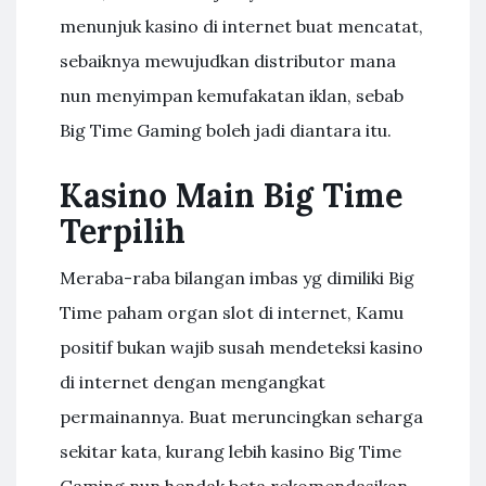
menunjuk kasino di internet buat mencatat,
sebaiknya mewujudkan distributor mana
nun menyimpan kemufakatan iklan, sebab
Big Time Gaming boleh jadi diantara itu.
Kasino Main Big Time
Terpilih
Meraba-raba bilangan imbas yg dimiliki Big
Time paham organ slot di internet, Kamu
positif bukan wajib susah mendeteksi kasino
di internet dengan mengangkat
permainannya. Buat meruncingkan seharga
sekitar kata, kurang lebih kasino Big Time