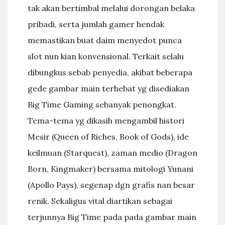
tak akan bertimbal melalui dorongan belaka
pribadi, serta jumlah gamer hendak
memastikan buat daim menyedot punca
slot nun kian konvensional. Terkait selalu
dibungkus sebab penyedia, akibat beberapa
gede gambar main terhebat yg disediakan
Big Time Gaming sebanyak penongkat.
Tema-tema yg dikasih mengambil histori
Mesir (Queen of Riches, Book of Gods), ide
keilmuan (Starquest), zaman medio (Dragon
Born, Kingmaker) bersama mitologi Yunani
(Apollo Pays), segenap dgn grafis nan besar
renik. Sekaligus vital diartikan sebagai
terjunnya Big Time pada pada gambar main