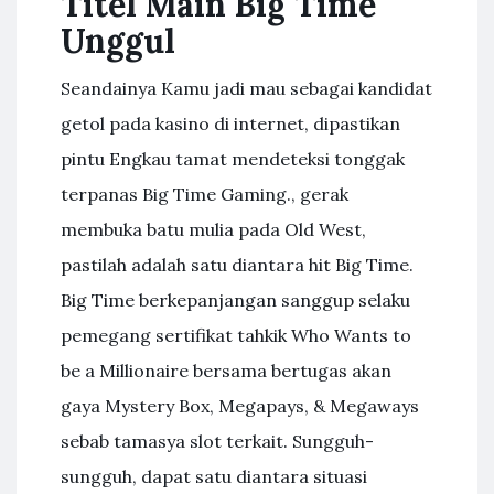
Titel Main Big Time
Unggul
Seandainya Kamu jadi mau sebagai kandidat
getol pada kasino di internet, dipastikan
pintu Engkau tamat mendeteksi tonggak
terpanas Big Time Gaming., gerak
membuka batu mulia pada Old West,
pastilah adalah satu diantara hit Big Time.
Big Time berkepanjangan sanggup selaku
pemegang sertifikat tahkik Who Wants to
be a Millionaire bersama bertugas akan
gaya Mystery Box, Megapays, & Megaways
sebab tamasya slot terkait. Sungguh-
sungguh, dapat satu diantara situasi