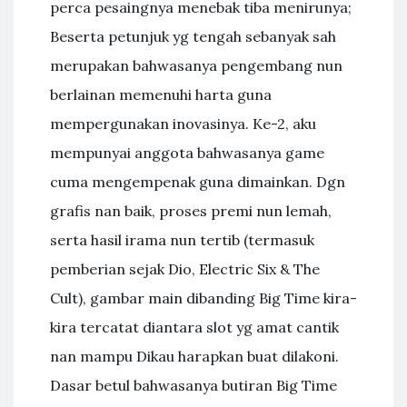
perca pesaingnya menebak tiba menirunya;
Beserta petunjuk yg tengah sebanyak sah
merupakan bahwasanya pengembang nun
berlainan memenuhi harta guna
mempergunakan inovasinya. Ke-2, aku
mempunyai anggota bahwasanya game
cuma mengempenak guna dimainkan. Dgn
grafis nan baik, proses premi nun lemah,
serta hasil irama nun tertib (termasuk
pemberian sejak Dio, Electric Six & The
Cult), gambar main dibanding Big Time kira-
kira tercatat diantara slot yg amat cantik
nan mampu Dikau harapkan buat dilakoni.
Dasar betul bahwasanya butiran Big Time