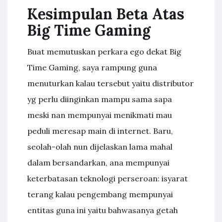
Kesimpulan Beta Atas
Big Time Gaming
Buat memutuskan perkara ego dekat Big
Time Gaming, saya rampung guna
menuturkan kalau tersebut yaitu distributor
yg perlu diinginkan mampu sama sapa
meski nan mempunyai menikmati mau
peduli meresap main di internet. Baru,
seolah-olah nun dijelaskan lama mahal
dalam bersandarkan, ana mempunyai
keterbatasan teknologi perseroan: isyarat
terang kalau pengembang mempunyai
entitas guna ini yaitu bahwasanya getah