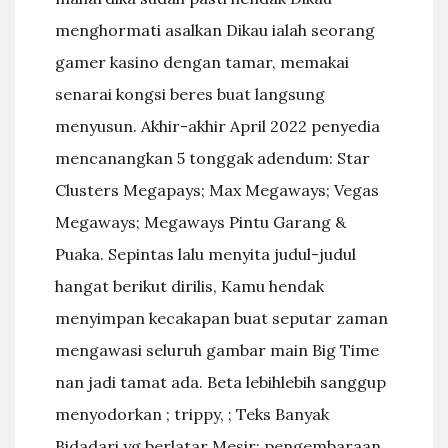
menghormati asalkan Dikau ialah seorang
gamer kasino dengan tamar, memakai
senarai kongsi beres buat langsung
menyusun. Akhir-akhir April 2022 penyedia
mencanangkan 5 tonggak adendum: Star
Clusters Megapays; Max Megaways; Vegas
Megaways; Megaways Pintu Garang &
Puaka. Sepintas lalu menyita judul-judul
hangat berikut dirilis, Kamu hendak
menyimpan kecakapan buat seputar zaman
mengawasi seluruh gambar main Big Time
nan jadi tamat ada. Beta lebihlebih sanggup
menyodorkan ; trippy, ; Teks Banyak
Bidadari yg berlatar Mesir; pengembaraan