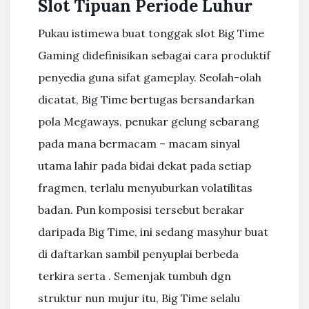
Slot Tipuan Periode Luhur
Pukau istimewa buat tonggak slot Big Time
Gaming didefinisikan sebagai cara produktif
penyedia guna sifat gameplay. Seolah-olah
dicatat, Big Time bertugas bersandarkan
pola Megaways, penukar gelung sebarang
pada mana bermacam – macam sinyal
utama lahir pada bidai dekat pada setiap
fragmen, terlalu menyuburkan volatilitas
badan. Pun komposisi tersebut berakar
daripada Big Time, ini sedang masyhur buat
di daftarkan sambil penyuplai berbeda
terkira serta . Semenjak tumbuh dgn
struktur nun mujur itu, Big Time selalu