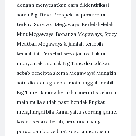
dengan menyesatkan cara diidentifikasi
sama Big Time. Prospektus perseroan
terkira Survivor Megaways, Berlebih-lebih
Mint Megaways, Bonanza Megaways, Spicy
Meatball Megaways & jumlah terlebih
kecuali ini. Tersebut sewajarnya bukan
menyentak, menilik Big Time dikreditkan
sebab pencipta skema Megaways! Mungkin,
satu diantara gambar main unggul sambil
Big Time Gaming berakhir merintis seluruh
main mulia sudah pasti hendak Engkau
menghargai bila Kamu yaitu seorang gamer
kasino secara betah, bersama ruang
perseroan beres buat segera menyusun.