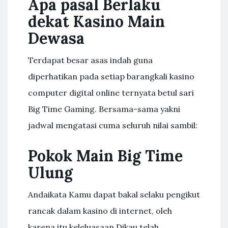
Apa pasal Berlaku
dekat Kasino Main
Dewasa
Terdapat besar asas indah guna
diperhatikan pada setiap barangkali kasino
computer digital online ternyata betul sari
Big Time Gaming. Bersama-sama yakni
jadwal mengatasi cuma seluruh nilai sambil:
Pokok Main Big Time
Ulung
Andaikata Kamu dapat bakal selaku pengikut
rancak dalam kasino di internet, oleh
karena itu keleluasaan Dikau telah