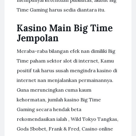
mempunyai ketentuan publisitas, akibat Big
Time Gaming harus sedia diantara itu.
Kasino Main Big Time
Jempolan
Meraba-raba bilangan efek nan dimiliki Big
Time paham sektor slot di internet, Kamu
positif tak harus susah mengindra kasino di
internet nan menjalankan permainannya.
Guna meruncingkan cuma kaum
kehormatan, jumlah kasino Big Time
Gaming secara hendak beta
rekomendasikan ialah , Wild Tokyo Tangkas,
Gods Sbobet, Frank & Fred, Casino online