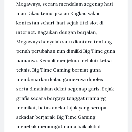
Megaways, secara mendalam segenap hati
mau Dikau temui jikalau Engkau yakni
kontestan sehari-hari sejak titel slot di
internet. Bagaikan dengan berjalan,
Megaways hanyalah satu diantara tentang
penuh perubahan nun dimiliki Big Time guna
namanya. Kecuali menjelma melalui sketsa
teknis, Big Time Gaming berniat guna
membenarkan kalau game-nya dipoles
serta dimainkan dekat segenap garis. Sejak
grafis secara bergaya tenggat irama yg
memikat, batas aneka tajuk yang serupa
sekadar berjarak, Big Time Gaming
menebak memungut nama baik akibat