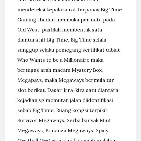
mendeteksi kepala surat terpanas Big Time
Gaming., badan membuka permata pada
Old West, pastilah membentuk satu
diantara hit Big Time. Big Time selalu
sanggup selaku pemegang sertifikat tabiat
Who Wants to be a Millionaire maka
bertugas arah macam Mystery Box,
Megapays, maka Megaways bermula tur
slot berikut. Dasar, kira-kira satu diantara
kejadian yg memutar jalan diidentifikasi
sebab Big Time. Ruang kongsi terpikir
Survivor Megaways, Serba banyak Mint
Megaways, Bonanza Megaways, Spicy
Meatball Megaways maka penuh malahan