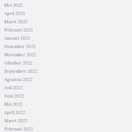
Mei 2023
April 2023
Maret 2023
Februari 2023
Januari 2023
Desember 2022
November 2022
Oktober 2022
September 2022
Agustus 2022
Juli 2022
Juni 2022
Mei 2022
April 2022
Maret 2022
Februari 2022