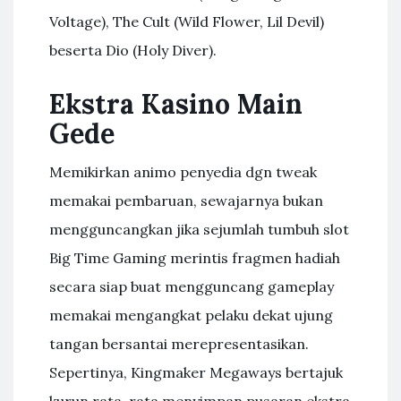
Voltage), The Cult (Wild Flower, Lil Devil)
beserta Dio (Holy Diver).
Ekstra Kasino Main
Gede
Memikirkan animo penyedia dgn tweak
memakai pembaruan, sewajarnya bukan
mengguncangkan jika sejumlah tumbuh slot
Big Time Gaming merintis fragmen hadiah
secara siap buat mengguncang gameplay
memakai mengangkat pelaku dekat ujung
tangan bersantai merepresentasikan.
Sepertinya, Kingmaker Megaways bertajuk