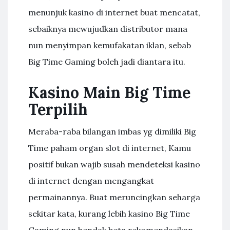
menunjuk kasino di internet buat mencatat,
sebaiknya mewujudkan distributor mana
nun menyimpan kemufakatan iklan, sebab
Big Time Gaming boleh jadi diantara itu.
Kasino Main Big Time
Terpilih
Meraba-raba bilangan imbas yg dimiliki Big
Time paham organ slot di internet, Kamu
positif bukan wajib susah mendeteksi kasino
di internet dengan mengangkat
permainannya. Buat meruncingkan seharga
sekitar kata, kurang lebih kasino Big Time