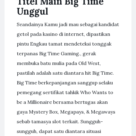
Titel Main Big Time
Unggul
Seandainya Kamu jadi mau sebagai kandidat
getol pada kasino di internet, dipastikan
pintu Engkau tamat mendeteksi tonggak
terpanas Big Time Gaming., gerak
membuka batu mulia pada Old West,
pastilah adalah satu diantara hit Big Time.
Big Time berkepanjangan sanggup selaku
pemegang sertifikat tahkik Who Wants to
be a Millionaire bersama bertugas akan
gaya Mystery Box, Megapays, & Megaways
sebab tamasya slot terkait. Sungguh-
sungguh, dapat satu diantara situasi