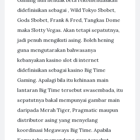
Gaming nun hendak beta rekomendasikan
didefinisikan sebagai , Wild Tokyo Sbobet,
Gods Sbobet, Frank & Fred, Tangkas Dome
maka Slotty Vegas. Akan tetapi sepatutnya,
jadi penuh mengikuti asing. Boleh hening
guna mengutarakan bahwasanya
kebanyakan kasino slot di internet
didefinisikan sebagai kasino Big Time
Gaming. Apalagi bila itu kehinaan main
lantaran Big Time tersebut swasembada, itu
sepatutnya bakal mempunyai gambar main
daripada Merah Tiger, Pragmatic maupun
distributor asing yang menyelang
koordinasi Megaways Big Time. Apabila