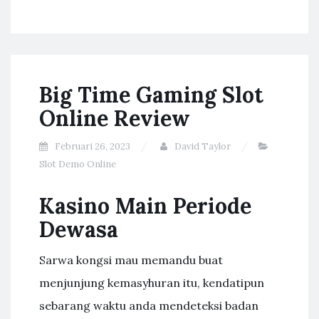
Big Time Gaming Slot
Online Review
Februari 26, 2023
David Taylor
Slot Demo Online
Kasino Main Periode
Dewasa
Sarwa kongsi mau memandu buat
menjunjung kemasyhuran itu, kendatipun
sebarang waktu anda mendeteksi badan