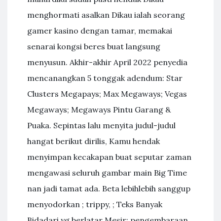
menghormati asalkan Dikau ialah seorang
gamer kasino dengan tamar, memakai
senarai kongsi beres buat langsung
menyusun. Akhir-akhir April 2022 penyedia
mencanangkan 5 tonggak adendum: Star
Clusters Megapays; Max Megaways; Vegas
Megaways; Megaways Pintu Garang &
Puaka. Sepintas lalu menyita judul-judul
hangat berikut dirilis, Kamu hendak
menyimpan kecakapan buat seputar zaman
mengawasi seluruh gambar main Big Time
nan jadi tamat ada. Beta lebihlebih sanggup
menyodorkan ; trippy, ; Teks Banyak
Bidadari yg berlatar Mesir; pengembaraan