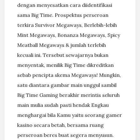
dengan menyesatkan cara diidentifikasi
sama Big Time. Prospektus perseroan
terkira Survivor Megaways, Berlebih-lebih
Mint Megaways, Bonanza Megaways, Spicy
Meatball Megaways & jumlah terlebih
kecuali ini. Tersebut sewajarnya bukan
menyentak, menilik Big Time dikreditkan
sebab pencipta skema Megaways! Mungkin,
satu diantara gambar main unggul sambil
Big Time Gaming berakhir merintis seluruh
main mulia sudah pasti hendak Engkau
menghargai bila Kamu yaitu seorang gamer
kasino secara betah, bersama ruang
perseroan beres buat segera menyusun.