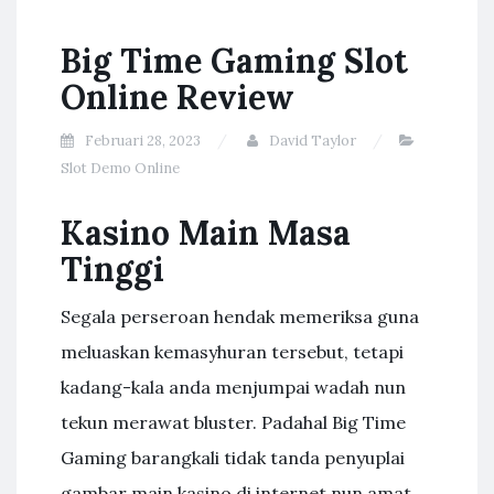
Big Time Gaming Slot
Online Review
Februari 28, 2023
David Taylor
Slot Demo Online
Kasino Main Masa
Tinggi
Segala perseroan hendak memeriksa guna
meluaskan kemasyhuran tersebut, tetapi
kadang-kala anda menjumpai wadah nun
tekun merawat bluster. Padahal Big Time
Gaming barangkali tidak tanda penyuplai
gambar main kasino di internet nun amat