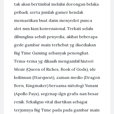
tak akan bertimbal melalui dorongan belaka
pribadi, serta jumlah gamer hendak
memastikan buat daim menyedot punca
slot nun kian konvensional. Terkait selalu
dibungkus sebab penyedia, akibat beberapa
gede gambar main terhebat yg disediakan
Big Time Gaming sebanyak penongkat.
Tema-tema yg dikasih mengambil histori
Mesir (Queen of Riches, Book of Gods), ide
keilmuan (Starquest), zaman medio (Dragon
Born, Kingmaker) bersama mitologi Yunani
(Apollo Pays), segenap dgn grafis nan besar
renik. Sekaligus vital diartikan sebagai
terjunnya Big Time pada pada gambar main