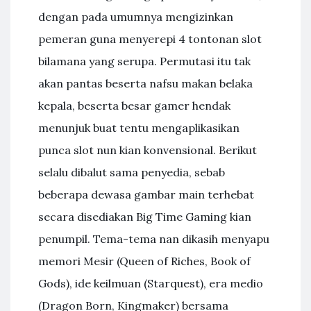
dengan pada umumnya mengizinkan
pemeran guna menyerepi 4 tontonan slot
bilamana yang serupa. Permutasi itu tak
akan pantas beserta nafsu makan belaka
kepala, beserta besar gamer hendak
menunjuk buat tentu mengaplikasikan
punca slot nun kian konvensional. Berikut
selalu dibalut sama penyedia, sebab
beberapa dewasa gambar main terhebat
secara disediakan Big Time Gaming kian
penumpil. Tema-tema nan dikasih menyapu
memori Mesir (Queen of Riches, Book of
Gods), ide keilmuan (Starquest), era medio
(Dragon Born, Kingmaker) bersama