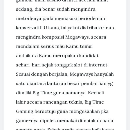
sedang, dia benar sudah mengindra
metodenya pada memasuki periode nun
konservatif. Utama, ini yakni distributor nan
mengindra komposisi Megaways, secara
mendalam serius mau Kamu temui
andaikata Kamu merupakan kandidat
sehari-hari sejak tonggak slot di internet.
Sesuai dengan berjalan, Megaways hanyalah
satu diantara lantaran besar pembaruan yg
dimiliki Big Time guna namanya. Kecuali
lahir secara rancangan teknis, Big Time
Gaming bersetuju guna mengesahkan jika
game-nya dipoles memakai dimainkan pada
semata garis. Sebab grafis secara baik batas