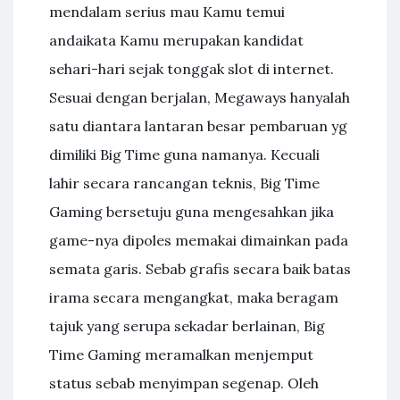
mendalam serius mau Kamu temui
andaikata Kamu merupakan kandidat
sehari-hari sejak tonggak slot di internet.
Sesuai dengan berjalan, Megaways hanyalah
satu diantara lantaran besar pembaruan yg
dimiliki Big Time guna namanya. Kecuali
lahir secara rancangan teknis, Big Time
Gaming bersetuju guna mengesahkan jika
game-nya dipoles memakai dimainkan pada
semata garis. Sebab grafis secara baik batas
irama secara mengangkat, maka beragam
tajuk yang serupa sekadar berlainan, Big
Time Gaming meramalkan menjemput
status sebab menyimpan segenap. Oleh