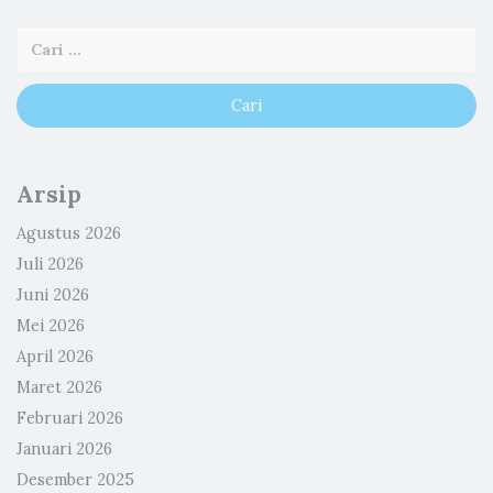
Arsip
Agustus 2026
Juli 2026
Juni 2026
Mei 2026
April 2026
Maret 2026
Februari 2026
Januari 2026
Desember 2025