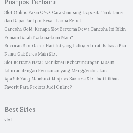
Pos-pos Terbaru
Slot Online Pakai OVO: Cara Gampang Deposit, Tarik Dana,
dan Dapat Jackpot Besar Tanpa Repot
Ganesha Gold: Kenapa Slot Bertema Dewa Ganesha Ini Bikin
Pemain Betah Berlama-lama Main?
Bocoran Slot Gacor Hari Ini yang Paling Akurat: Rahasia Biar
Kamu Gak Stres Main Slot
Slot Bertema Natal: Menikmati Keberuntungan Musim
Liburan dengan Permainan yang Menggembirakan
Apa Sih Yang Membuat Ninja Vs Samurai Slot Jadi Pilihan
Favorit Para Pecinta Judi Online?
Best Sites
slot