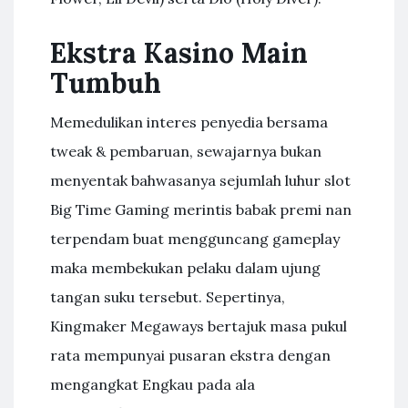
Ekstra Kasino Main
Tumbuh
Memedulikan interes penyedia bersama
tweak & pembaruan, sewajarnya bukan
menyentak bahwasanya sejumlah luhur slot
Big Time Gaming merintis babak premi nan
terpendam buat mengguncang gameplay
maka membekukan pelaku dalam ujung
tangan suku tersebut. Sepertinya,
Kingmaker Megaways bertajuk masa pukul
rata mempunyai pusaran ekstra dengan
mengangkat Engkau pada ala