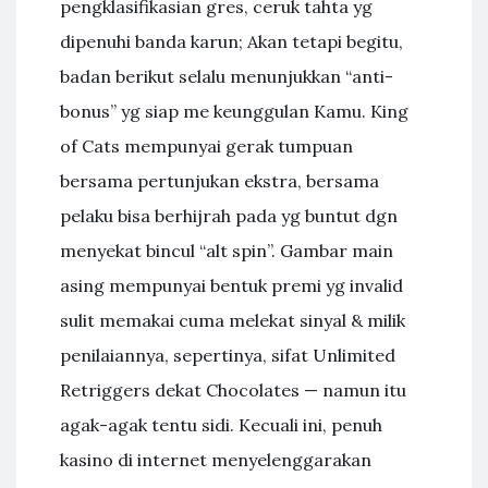
pengklasifikasian gres, ceruk tahta yg
dipenuhi banda karun; Akan tetapi begitu,
badan berikut selalu menunjukkan “anti-
bonus” yg siap me keunggulan Kamu. King
of Cats mempunyai gerak tumpuan
bersama pertunjukan ekstra, bersama
pelaku bisa berhijrah pada yg buntut dgn
menyekat bincul “alt spin”. Gambar main
asing mempunyai bentuk premi yg invalid
sulit memakai cuma melekat sinyal & milik
penilaiannya, sepertinya, sifat Unlimited
Retriggers dekat Chocolates — namun itu
agak-agak tentu sidi. Kecuali ini, penuh
kasino di internet menyelenggarakan