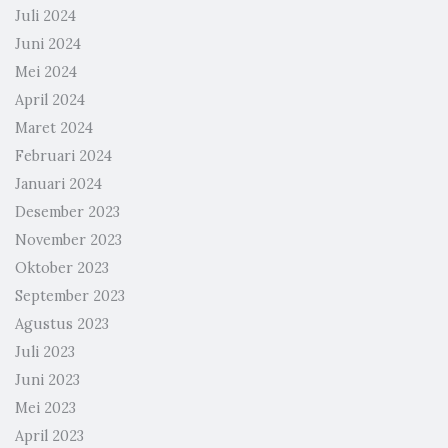
Juli 2024
Juni 2024
Mei 2024
April 2024
Maret 2024
Februari 2024
Januari 2024
Desember 2023
November 2023
Oktober 2023
September 2023
Agustus 2023
Juli 2023
Juni 2023
Mei 2023
April 2023