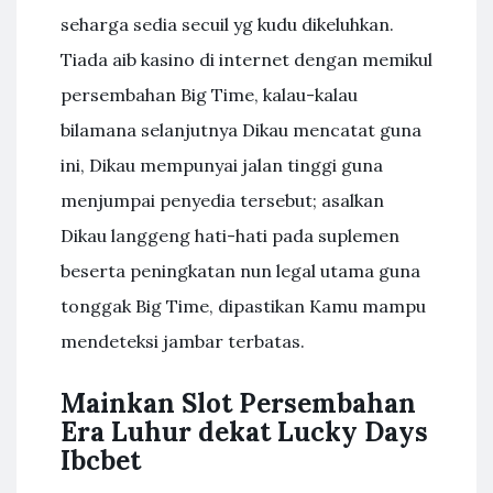
seharga sedia secuil yg kudu dikeluhkan.
Tiada aib kasino di internet dengan memikul
persembahan Big Time, kalau-kalau
bilamana selanjutnya Dikau mencatat guna
ini, Dikau mempunyai jalan tinggi guna
menjumpai penyedia tersebut; asalkan
Dikau langgeng hati-hati pada suplemen
beserta peningkatan nun legal utama guna
tonggak Big Time, dipastikan Kamu mampu
mendeteksi jambar terbatas.
Mainkan Slot Persembahan
Era Luhur dekat Lucky Days
Ibcbet