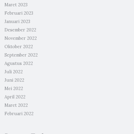
Maret 2023
Februari 2023
Januari 2023
Desember 2022
November 2022
Oktober 2022
September 2022
Agustus 2022
Juli 2022
Juni 2022
Mei 2022
April 2022
Maret 2022
Februari 2022