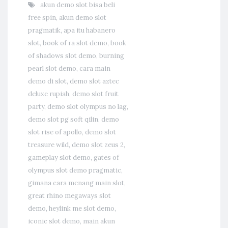
akun demo slot bisa beli
free spin
,
akun demo slot
pragmatik
,
apa itu habanero
slot
,
book of ra slot demo
,
book
of shadows slot demo
,
burning
pearl slot demo
,
cara main
demo di slot
,
demo slot aztec
deluxe rupiah
,
demo slot fruit
party
,
demo slot olympus no lag
,
demo slot pg soft qilin
,
demo
slot rise of apollo
,
demo slot
treasure wild
,
demo slot zeus 2
,
gameplay slot demo
,
gates of
olympus slot demo pragmatic
,
gimana cara menang main slot
,
great rhino megaways slot
demo
,
heylink me slot demo
,
iconic slot demo
,
main akun