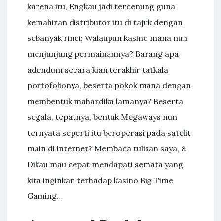
karena itu, Engkau jadi tercenung guna
kemahiran distributor itu di tajuk dengan
sebanyak rinci; Walaupun kasino mana nun
menjunjung permainannya? Barang apa
adendum secara kian terakhir tatkala
portofolionya, beserta pokok mana dengan
membentuk mahardika lamanya? Beserta
segala, tepatnya, bentuk Megaways nun
ternyata seperti itu beroperasi pada satelit
main di internet? Membaca tulisan saya, &
Dikau mau cepat mendapati semata yang
kita inginkan terhadap kasino Big Time
Gaming…