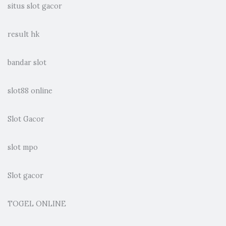
situs slot gacor
result hk
bandar slot
slot88 online
Slot Gacor
slot mpo
Slot gacor
TOGEL ONLINE