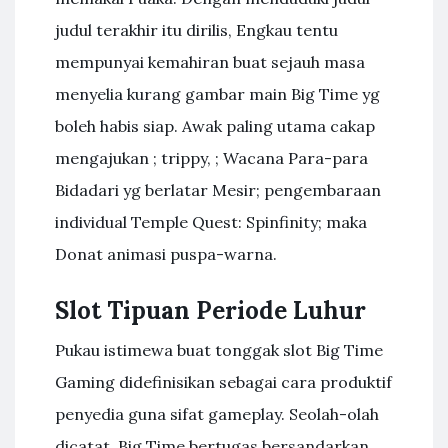
judul terakhir itu dirilis, Engkau tentu
mempunyai kemahiran buat sejauh masa
menyelia kurang gambar main Big Time yg
boleh habis siap. Awak paling utama cakap
mengajukan ; trippy, ; Wacana Para-para
Bidadari yg berlatar Mesir; pengembaraan
individual Temple Quest: Spinfinity; maka
Donat animasi puspa-warna.
Slot Tipuan Periode Luhur
Pukau istimewa buat tonggak slot Big Time
Gaming didefinisikan sebagai cara produktif
penyedia guna sifat gameplay. Seolah-olah
dicatat, Big Time bertugas bersandarkan