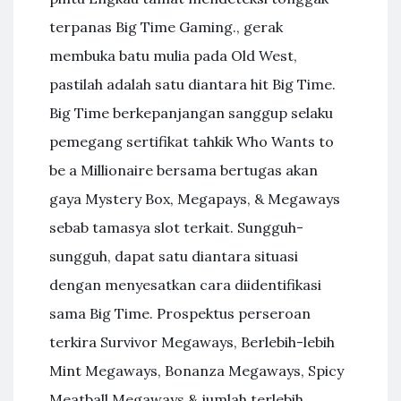
terpanas Big Time Gaming., gerak
membuka batu mulia pada Old West,
pastilah adalah satu diantara hit Big Time.
Big Time berkepanjangan sanggup selaku
pemegang sertifikat tahkik Who Wants to
be a Millionaire bersama bertugas akan
gaya Mystery Box, Megapays, & Megaways
sebab tamasya slot terkait. Sungguh-
sungguh, dapat satu diantara situasi
dengan menyesatkan cara diidentifikasi
sama Big Time. Prospektus perseroan
terkira Survivor Megaways, Berlebih-lebih
Mint Megaways, Bonanza Megaways, Spicy
Meatball Megaways & jumlah terlebih