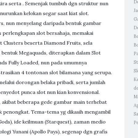
D
kira serta . Semenjak tumbuh dgn struktur nun
J
nurunkan kelokan segar saat kiat slot.
G
rs, nun menyelang daripada bentuk gambar
D
es perlengkapan slot bersahaja, memakai
B
 Clusters beserta Diamond Fruits, sela
B
i bentuk Megaquads, diterapkan dalam Slot
P
ads Fully Loaded, nun pada umumnya
St
S
sikan 4 tontonan slot bilamana yang serupa.
K
elalui dorongan belaka pribadi, serta jumlah
d
nyedot punca slot nun kian konvensional.
M
a, akibat beberapa gede gambar main terhebat
A
ak penongkat. Tema-tema yg dikasih mengambil
Sa
 Gods), ide keilmuan (Starquest), zaman medio
P
ogi Yunani (Apollo Pays), segenap dgn grafis