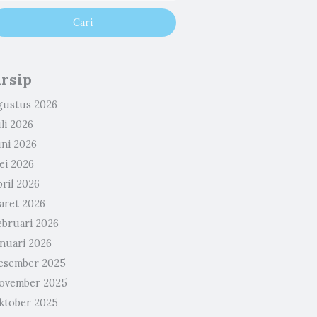
rsip
gustus 2026
li 2026
uni 2026
ei 2026
ril 2026
aret 2026
ebruari 2026
anuari 2026
esember 2025
ovember 2025
ktober 2025