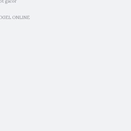
lot gacor
OGEL ONLINE