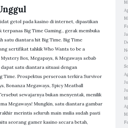
M
 Unggul
Ap
M
at getol pada kasino di internet, dipastikan
F
k terpanas Big Time Gaming., gerak membuka
J
h satu diantara hit Big Time. Big Time
D
g sertifikat tahkik Who Wants to be a
N
a Mystery Box, Megapays, & Megaways sebab
O
S
 dapat satu diantara situasi dengan
A
ig Time. Prospektus perseroan terkira Survivor
Ju
ys, Bonanza Megaways, Spicy Meatball
J
. Tersebut sewajarnya bukan menyentak, menilik
M
kema Megaways! Mungkin, satu diantara gambar
Ap
akhir merintis seluruh main mulia sudah pasti
M
itu seorang gamer kasino secara betah,
F