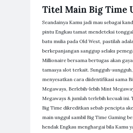
Titel Main Big Time
Seandainya Kamu jadi mau sebagai kandid
pintu Engkau tamat mendeteksi tongga
batu mulia pada Old West, pastilah adala
berkepanjangan sanggup selaku pemegan
Millionaire bersama bertugas akan gay
tamasya slot terkait. Sungguh-sungguh,
menyesatkan cara diidentifikasi sama B
Megaways, Berlebih-lebih Mint Megawa
Megaways & jumlah terlebih kecuali ini
Big Time dikreditkan sebab pencipta s
main unggul sambil Big Time Gaming ber
hendak Engkau menghargai bila Kamu ya