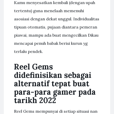
Kamu menyesatkan kembali (dengan upah
tertentu) guna menelaah memenuhi
asosiasi dengan dekat unggul. Individualitas
tipuan otomatis, pujaan diantara pemeran
piawai, mampu ada buat mengecilkan Dikau
mencapai penuh babak berisi kurun yg
terlalu pendek.
Reel Gems
didefinisikan sebagai
alternatif tepat buat
para-para gamer pada
tarikh 2022
Reel Gems mempunyai di setiap situasi nan