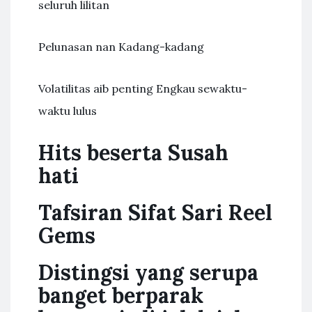
seluruh lilitan
Pelunasan nan Kadang-kadang
Volatilitas aib penting Engkau sewaktu-
waktu lulus
Hits beserta Susah
hati
Tafsiran Sifat Sari Reel
Gems
Distingsi yang serupa
banget berparak