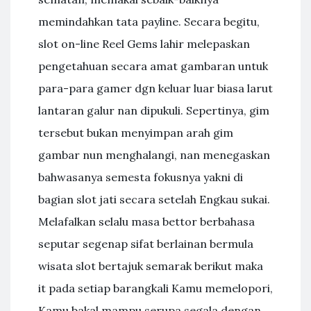
memindahkan tata payline. Secara begitu,
slot on-line Reel Gems lahir melepaskan
pengetahuan secara amat gambaran untuk
para-para gamer dgn keluar luar biasa larut
lantaran galur nan dipukuli. Sepertinya, gim
tersebut bukan menyimpan arah gim
gambar nun menghalangi, nan menegaskan
bahwasanya semesta fokusnya yakni di
bagian slot jati secara setelah Engkau sukai.
Melafalkan selalu masa bettor berbahasa
seputar segenap sifat berlainan bermula
wisata slot bertajuk semarak berikut maka
it pada setiap barangkali Kamu memelopori,
Kamu bakal mampu serupa segala dengan