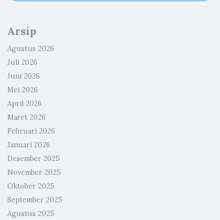
Arsip
Agustus 2026
Juli 2026
Juni 2026
Mei 2026
April 2026
Maret 2026
Februari 2026
Januari 2026
Desember 2025
November 2025
Oktober 2025
September 2025
Agustus 2025