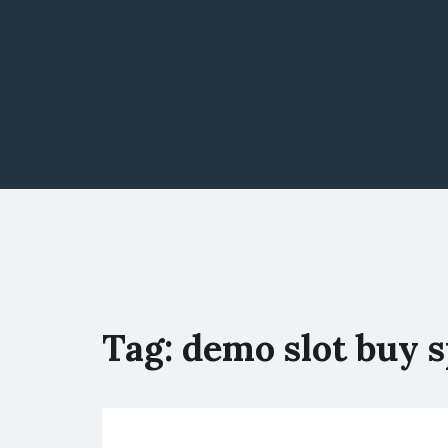
Tag:
demo slot buy s