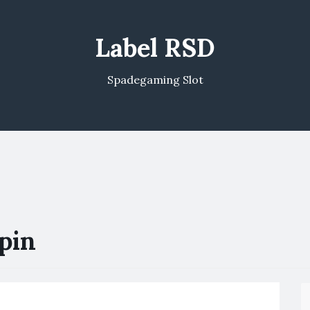
Label RSD
Spadegaming Slot
pin