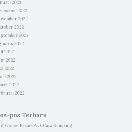
anuari 2023
esember 2022
ovember 2022
ktober 2022
eptember 2022
gustus 2022
li 2022
uni 2022
ei 2022
ril 2022
aret 2022
ebruari 2022
os-pos Terbaru
lot Online Pakai OVO: Cara Gampang