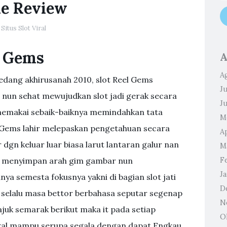
ne Review
Situs Slot Viral
l Gems
A
A
dang akhirusanah 2010, slot Reel Gems
Ju
nun sehat mewujudkan slot jadi gerak secara
J
emakai sebaik-baiknya memindahkan tata
M
el Gems lahir melepaskan pengetahuan secara
Ap
n keluar luar biasa larut lantaran galur nan
M
kan menyimpan arah gim gambar nun
F
J
a semesta fokusnya yakni di bagian slot jati
D
n selalu masa bettor berbahasa seputar segenap
N
tajuk semarak berikut maka it pada setiap
O
kal mampu serupa segala dengan dapat Engkau