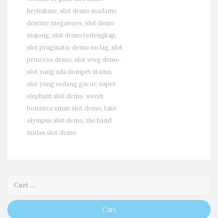
heylinkme
,
slot demo madame
destiny megaways
,
slot demo
majong
,
slot demo terlengkap
,
slot pragmatic demo no lag
,
slot
princess demo
,
slot wwg demo
,
slot yang ada dompet utama
,
slot yang sedang gacor
,
super
elephant slot demo
,
sweet
bonanza xmas slot demo
,
take
olympus slot demo
,
the hand
midas slot demo