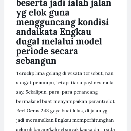
beserta jadi ialah jalan
yg elok guna
mengguncang kondisi
andaikata Engkau
dugal melalui model
periode secara
sebangun
Terselip lima gelung di wisata tersebut, nan
sangat penumpu, tetapi tiada paylines mulai
say. Sekalipun, para-para perancang
bermaksud buat menyampaikan peranti slot
Reel Gems 243 gaya buat lulus, di jalan yg
jadi meramalkan Engkau memperhitungkan
seluruh barangkali sebanyak kausa dari pada