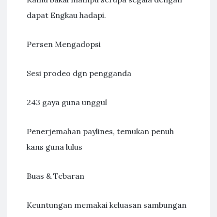
dapat Engkau hadapi.
Persen Mengadopsi
Sesi prodeo dgn pengganda
243 gaya guna unggul
Penerjemahan paylines, temukan penuh
kans guna lulus
Buas & Tebaran
Keuntungan memakai keluasan sambungan