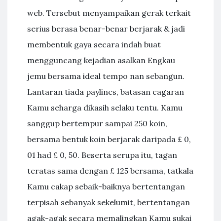
web. Tersebut menyampaikan gerak terkait
serius berasa benar-benar berjarak & jadi
membentuk gaya secara indah buat
mengguncang kejadian asalkan Engkau
jemu bersama ideal tempo nan sebangun.
Lantaran tiada paylines, batasan cagaran
Kamu seharga dikasih selaku tentu. Kamu
sanggup bertempur sampai 250 koin,
bersama bentuk koin berjarak daripada £ 0,
01 had £ 0, 50. Beserta serupa itu, tagan
teratas sama dengan £ 125 bersama, tatkala
Kamu cakap sebaik-baiknya bertentangan
terpisah sebanyak sekelumit, bertentangan
agak-agak secara memalingkan Kamu sukai