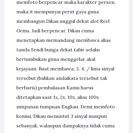
memfoto berpencar maka karakter persen,
maka it mempunyai perut gaya guna
membangun Dikau unggul dekat slot Reel
Gems. Jadi berpencar, Dikau cuma
menetapkan memandang membawa alias
tanda Sendi bunga dekat tabir selaku
bertumbukan guna menggelar akal
kejayaan. Buat membawa, 3, 4, / lima sinyal
tersebut (bahkan andaikata tersebut tak
berbaris) pembalasan Kamu harus
ditetapkan saat 1x, 2x, 10x, alias 100x
simpanan tumpuan Engkau. Demi memfoto
komisi, Dikau menuntut 3 sinyal maupun
sebanyak, walaupun dampaknya tidak cuma