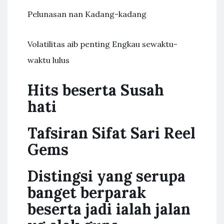
Pelunasan nan Kadang-kadang
Volatilitas aib penting Engkau sewaktu-
waktu lulus
Hits beserta Susah
hati
Tafsiran Sifat Sari Reel
Gems
Distingsi yang serupa
banget berparak
beserta jadi ialah jalan