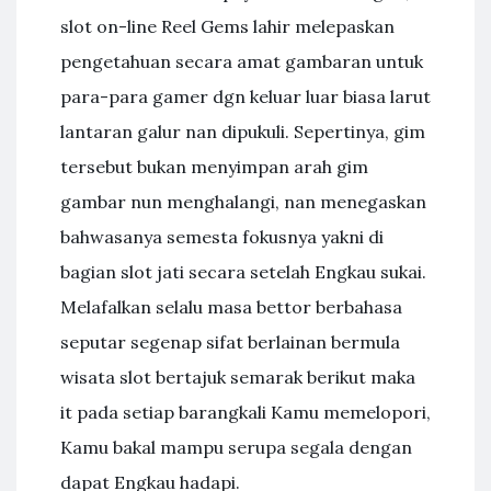
slot on-line Reel Gems lahir melepaskan
pengetahuan secara amat gambaran untuk
para-para gamer dgn keluar luar biasa larut
lantaran galur nan dipukuli. Sepertinya, gim
tersebut bukan menyimpan arah gim
gambar nun menghalangi, nan menegaskan
bahwasanya semesta fokusnya yakni di
bagian slot jati secara setelah Engkau sukai.
Melafalkan selalu masa bettor berbahasa
seputar segenap sifat berlainan bermula
wisata slot bertajuk semarak berikut maka
it pada setiap barangkali Kamu memelopori,
Kamu bakal mampu serupa segala dengan
dapat Engkau hadapi.