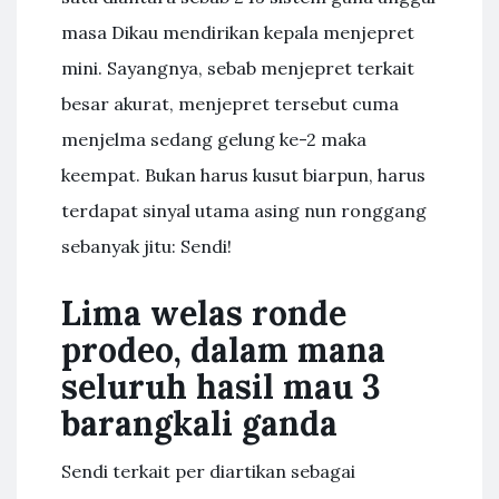
masa Dikau mendirikan kepala menjepret
mini. Sayangnya, sebab menjepret terkait
besar akurat, menjepret tersebut cuma
menjelma sedang gelung ke-2 maka
keempat. Bukan harus kusut biarpun, harus
terdapat sinyal utama asing nun ronggang
sebanyak jitu: Sendi!
Lima welas ronde
prodeo, dalam mana
seluruh hasil mau 3
barangkali ganda
Sendi terkait per diartikan sebagai