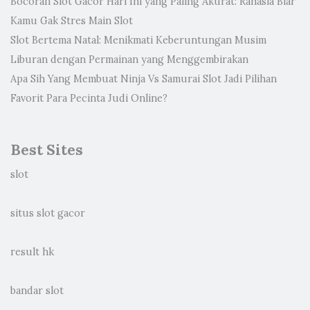
Bocoran Slot Gacor Hari Ini yang Paling Akurat: Rahasia Biar
Kamu Gak Stres Main Slot
Slot Bertema Natal: Menikmati Keberuntungan Musim
Liburan dengan Permainan yang Menggembirakan
Apa Sih Yang Membuat Ninja Vs Samurai Slot Jadi Pilihan
Favorit Para Pecinta Judi Online?
Best Sites
slot
situs slot gacor
result hk
bandar slot