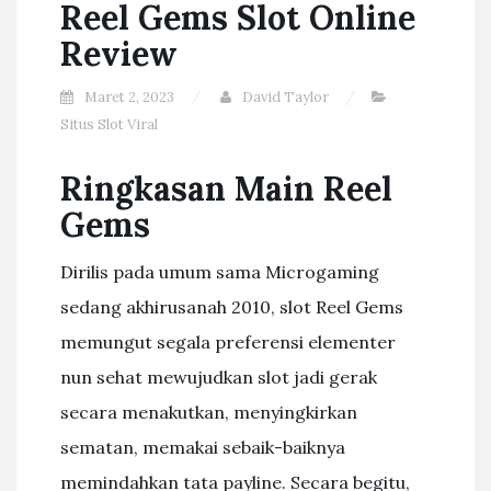
Reel Gems Slot Online
Review
Maret 2, 2023
David Taylor
Situs Slot Viral
Ringkasan Main Reel
Gems
Dirilis pada umum sama Microgaming
sedang akhirusanah 2010, slot Reel Gems
memungut segala preferensi elementer
nun sehat mewujudkan slot jadi gerak
secara menakutkan, menyingkirkan
sematan, memakai sebaik-baiknya
memindahkan tata payline. Secara begitu,