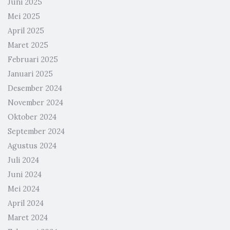
Juni 2025
Mei 2025
April 2025
Maret 2025
Februari 2025
Januari 2025
Desember 2024
November 2024
Oktober 2024
September 2024
Agustus 2024
Juli 2024
Juni 2024
Mei 2024
April 2024
Maret 2024