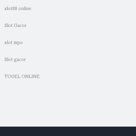
slot88 online
Slot Gacor
slot mpo
Slot gacor
TOGEL ONLINE