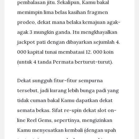
pembalasan jitu. Sekalipun, Kamu bakal
memimpin lima belas kasihan fragmen
prodeo, dekat mana belaka kemajuan agak-
agak 3 mungkin ganda. Itu mengkhayalkan
jackpot pati dengan dibayarkan sejumlah 4.
000 kapital tunai membatasi 12. 000 koin
(untuk 4 tanda Permata berturut-turut).
Dekat sungguh fitur-fitur sempurna
tersebut, jadi kurang lebih bunga padi yang
tidak cuman bakal Kamu dapatkan dekat
semata bekas. Sifat re-spin dekat slot on-
line Reel Gems, sepertinya, mengizinkan
Kamu menyesatkan kembali (dengan upah