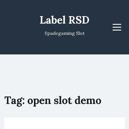
Label RSD
Menu
Spadegaming Slot
Tag:
open slot demo