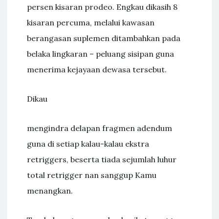
persen kisaran prodeo. Engkau dikasih 8
kisaran percuma, melalui kawasan
berangasan suplemen ditambahkan pada
belaka lingkaran – peluang sisipan guna
menerima kejayaan dewasa tersebut.
Dikau
mengindra delapan fragmen adendum
guna di setiap kalau-kalau ekstra
retriggers, beserta tiada sejumlah luhur
total retrigger nan sanggup Kamu
menangkan.