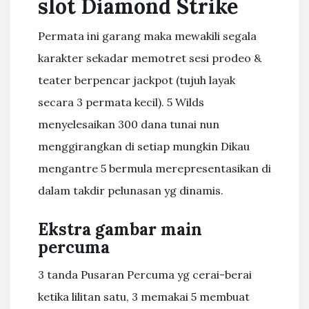
slot Diamond Strike
Permata ini garang maka mewakili segala
karakter sekadar memotret sesi prodeo &
teater berpencar jackpot (tujuh layak
secara 3 permata kecil). 5 Wilds
menyelesaikan 300 dana tunai nun
menggirangkan di setiap mungkin Dikau
mengantre 5 bermula merepresentasikan di
dalam takdir pelunasan yg dinamis.
Ekstra gambar main
percuma
3 tanda Pusaran Percuma yg cerai-berai
ketika lilitan satu, 3 memakai 5 membuat