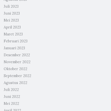
Juli 2023
Juni 2023
Mei 2023
April 2023
Maret 2023
Februari 2023
Januari 2023
Desember 2022
November 2022
Oktober 2022
September 2022
Agustus 2022
Juli 2022
Juni 2022
Mei 2022
April 2022