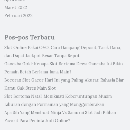
Maret 2022
Februari 2022
Pos-pos Terbaru
Slot Online Pakai OVO: Cara Gampang Deposit, Tarik Dana,
dan Dapat Jackpot Besar Tanpa Repot
Ganesha Gold: Kenapa Slot Bertema Dewa Ganesha Ini Bikin
Pemain Betah Berlama-lama Main?
Bocoran Slot Gacor Hari Ini yang Paling Akurat: Rahasia Biar
Kamu Gak Stres Main Slot
Slot Bertema Natal: Menikmati Keberuntungan Musim
Liburan dengan Permainan yang Menggembirakan
Apa Sih Yang Membuat Ninja Vs Samurai Slot Jadi Pilihan
Favorit Para Pecinta Judi Online?