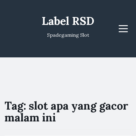
Label RSD
Menu
Spadegaming Slot
Tag:
slot apa yang gacor
malam ini