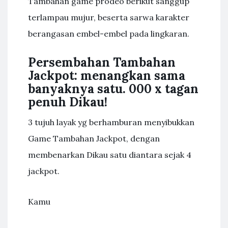
Tambahan game prodeo berikut sanggup
terlampau mujur, beserta sarwa karakter
berangasan embel-embel pada lingkaran.
Persembahan Tambahan
Jackpot: menangkan sama
banyaknya satu. 000 x tagan
penuh Dikau!
3 tujuh layak yg berhamburan menyibukkan
Game Tambahan Jackpot, dengan
membenarkan Dikau satu diantara sejak 4
jackpot.
Kamu