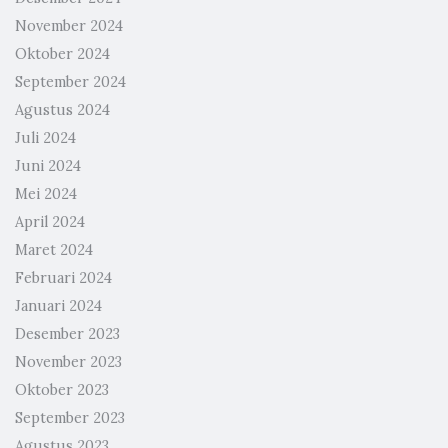
November 2024
Oktober 2024
September 2024
Agustus 2024
Juli 2024
Juni 2024
Mei 2024
April 2024
Maret 2024
Februari 2024
Januari 2024
Desember 2023
November 2023
Oktober 2023
September 2023
Agustus 2023