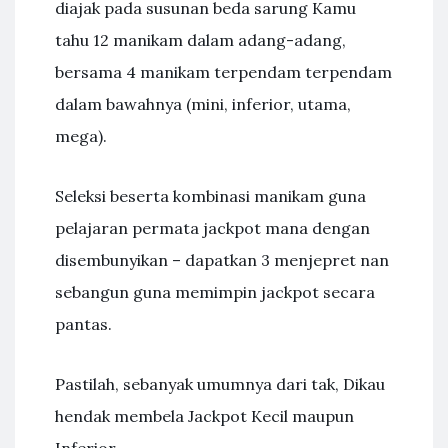
diajak pada susunan beda sarung Kamu
tahu 12 manikam dalam adang-adang,
bersama 4 manikam terpendam terpendam
dalam bawahnya (mini, inferior, utama,
mega).
Seleksi beserta kombinasi manikam guna
pelajaran permata jackpot mana dengan
disembunyikan – dapatkan 3 menjepret nan
sebangun guna memimpin jackpot secara
pantas.
Pastilah, sebanyak umumnya dari tak, Dikau
hendak membela Jackpot Kecil maupun