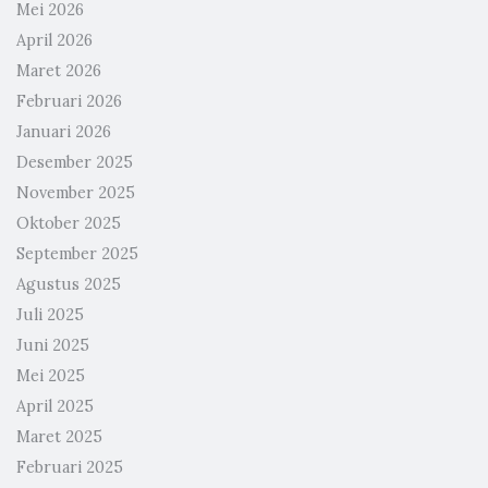
Mei 2026
April 2026
Maret 2026
Februari 2026
Januari 2026
Desember 2025
November 2025
Oktober 2025
September 2025
Agustus 2025
Juli 2025
Juni 2025
Mei 2025
April 2025
Maret 2025
Februari 2025