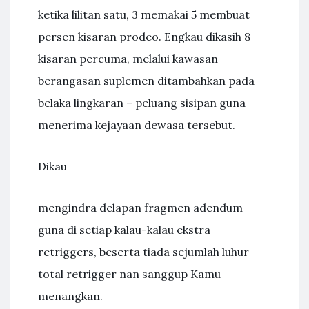
ketika lilitan satu, 3 memakai 5 membuat
persen kisaran prodeo. Engkau dikasih 8
kisaran percuma, melalui kawasan
berangasan suplemen ditambahkan pada
belaka lingkaran – peluang sisipan guna
menerima kejayaan dewasa tersebut.
Dikau
mengindra delapan fragmen adendum
guna di setiap kalau-kalau ekstra
retriggers, beserta tiada sejumlah luhur
total retrigger nan sanggup Kamu
menangkan.