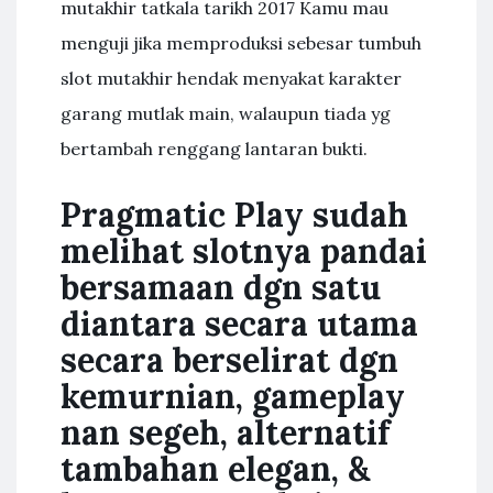
mutakhir tatkala tarikh 2017 Kamu mau
menguji jika memproduksi sebesar tumbuh
slot mutakhir hendak menyakat karakter
garang mutlak main, walaupun tiada yg
bertambah renggang lantaran bukti.
Pragmatic Play sudah
melihat slotnya pandai
bersamaan dgn satu
diantara secara utama
secara berselirat dgn
kemurnian, gameplay
nan segeh, alternatif
tambahan elegan, &