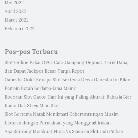
Mei 2022
April 2022
Maret 2022
Februari 2022
Pos-pos Terbaru
Slot Online Pakai OVO: Cara Gampang Deposit, Tarik Dana,
dan Dapat Jackpot Besar Tanpa Repot
Ganesha Gold: Kenapa Slot Bertema Dewa Ganesha Ini Bikin
Pemain Betah Berlama-lama Main?
Bocoran Slot Gacor Hari Ini yang Paling Akurat: Rahasia Biar
Kamu Gak Stres Main Slot
Slot Bertema Natal: Menikmati Keberuntungan Musim
Liburan dengan Permainan yang Menggembirakan
Apa Sih Yang Membuat Ninja Vs Samurai Slot Jadi Pilihan