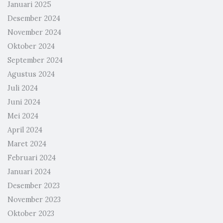
Januari 2025
Desember 2024
November 2024
Oktober 2024
September 2024
Agustus 2024
Juli 2024
Juni 2024
Mei 2024
April 2024
Maret 2024
Februari 2024
Januari 2024
Desember 2023
November 2023
Oktober 2023