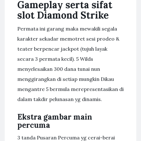
Gameplay serta sifat
slot Diamond Strike
Permata ini garang maka mewakili segala
karakter sekadar memotret sesi prodeo &
teater berpencar jackpot (tujuh layak
secara 3 permata kecil). 5 Wilds
menyelesaikan 300 dana tunai nun
menggirangkan di setiap mungkin Dikau
mengantre 5 bermula merepresentasikan di
dalam takdir pelunasan yg dinamis.
Ekstra gambar main
percuma
3 tanda Pusaran Percuma yg cerai-berai