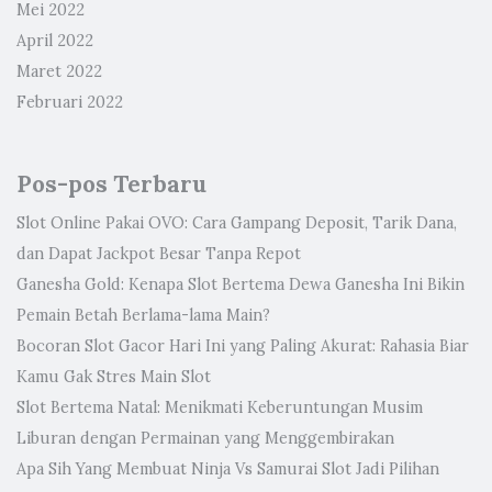
Mei 2022
April 2022
Maret 2022
Februari 2022
Pos-pos Terbaru
Slot Online Pakai OVO: Cara Gampang Deposit, Tarik Dana,
dan Dapat Jackpot Besar Tanpa Repot
Ganesha Gold: Kenapa Slot Bertema Dewa Ganesha Ini Bikin
Pemain Betah Berlama-lama Main?
Bocoran Slot Gacor Hari Ini yang Paling Akurat: Rahasia Biar
Kamu Gak Stres Main Slot
Slot Bertema Natal: Menikmati Keberuntungan Musim
Liburan dengan Permainan yang Menggembirakan
Apa Sih Yang Membuat Ninja Vs Samurai Slot Jadi Pilihan