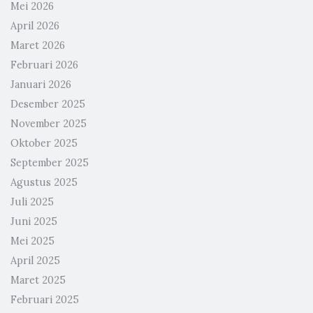
Mei 2026
April 2026
Maret 2026
Februari 2026
Januari 2026
Desember 2025
November 2025
Oktober 2025
September 2025
Agustus 2025
Juli 2025
Juni 2025
Mei 2025
April 2025
Maret 2025
Februari 2025