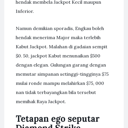
hendak membela Jackpot Kecil maupun
Inferior.
Namun demikian sporadis, Engkau boleh
hendak menerima Major maka terlebih
Kabut Jackpot. Malahan di gadaian sempit
$0. 50, jackpot Kabut menunaikan $500
dengan elegan. Gulungan garang dengan
memutar simpanan setinggi-tingginya $75
mulai ronde mampu melahirkan $75, 000
nan tidak terbayangkan bila tersebut
memihak Raya Jackpot.
Tetapan ego seputar