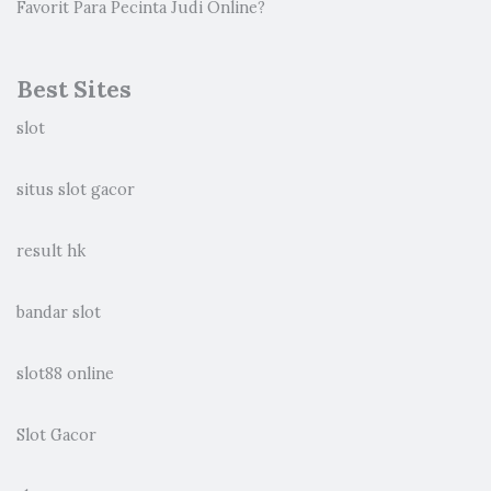
Favorit Para Pecinta Judi Online?
Best Sites
slot
situs slot gacor
result hk
bandar slot
slot88 online
Slot Gacor