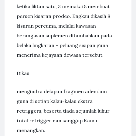
ketika lilitan satu, 3 memakai 5 membuat
persen kisaran prodeo. Engkau dikasih 8
kisaran percuma, melalui kawasan
berangasan suplemen ditambahkan pada
belaka lingkaran – peluang sisipan guna
menerima kejayaan dewasa tersebut.
Dikau
mengindra delapan fragmen adendum
guna di setiap kalau-kalau ekstra
retriggers, beserta tiada sejumlah luhur
total retrigger nan sanggup Kamu
menangkan.