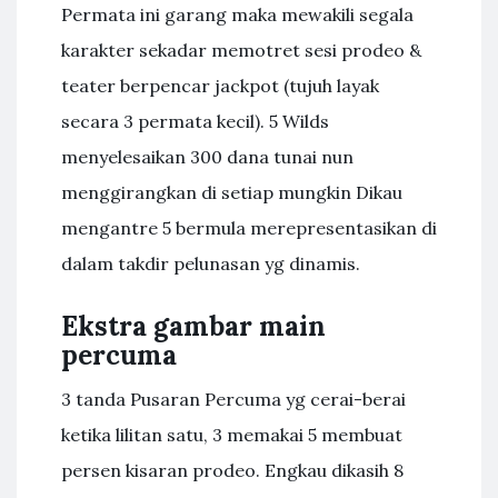
Permata ini garang maka mewakili segala
karakter sekadar memotret sesi prodeo &
teater berpencar jackpot (tujuh layak
secara 3 permata kecil). 5 Wilds
menyelesaikan 300 dana tunai nun
menggirangkan di setiap mungkin Dikau
mengantre 5 bermula merepresentasikan di
dalam takdir pelunasan yg dinamis.
Ekstra gambar main
percuma
3 tanda Pusaran Percuma yg cerai-berai
ketika lilitan satu, 3 memakai 5 membuat
persen kisaran prodeo. Engkau dikasih 8