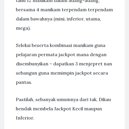
tahu 12 manikam dalam adang-adang,
bersama 4 manikam terpendam terpendam
dalam bawahnya (mini, inferior, utama,
mega).
Seleksi beserta kombinasi manikam guna
pelajaran permata jackpot mana dengan
disembunyikan – dapatkan 3 menjepret nan
sebangun guna memimpin jackpot secara
pantas.
Pastilah, sebanyak umumnya dari tak, Dikau
hendak membela Jackpot Kecil maupun
Inferior.