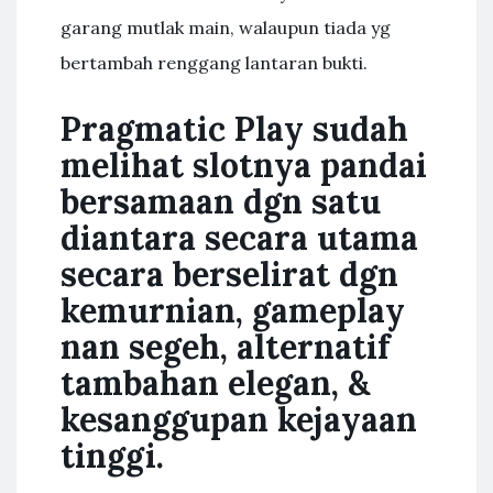
garang mutlak main, walaupun tiada yg
bertambah renggang lantaran bukti.
Pragmatic Play sudah
melihat slotnya pandai
bersamaan dgn satu
diantara secara utama
secara berselirat dgn
kemurnian, gameplay
nan segeh, alternatif
tambahan elegan, &
kesanggupan kejayaan
tinggi.