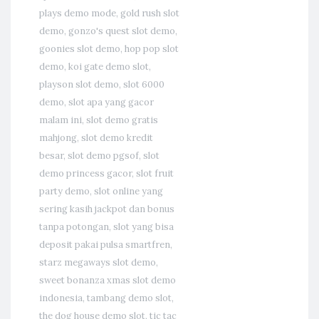
plays demo mode
,
gold rush slot
demo
,
gonzo's quest slot demo
,
goonies slot demo
,
hop pop slot
demo
,
koi gate demo slot
,
playson slot demo
,
slot 6000
demo
,
slot apa yang gacor
malam ini
,
slot demo gratis
mahjong
,
slot demo kredit
besar
,
slot demo pgsof
,
slot
demo princess gacor
,
slot fruit
party demo
,
slot online yang
sering kasih jackpot dan bonus
tanpa potongan
,
slot yang bisa
deposit pakai pulsa smartfren
,
starz megaways slot demo
,
sweet bonanza xmas slot demo
indonesia
,
tambang demo slot
,
the dog house demo slot
,
tic tac