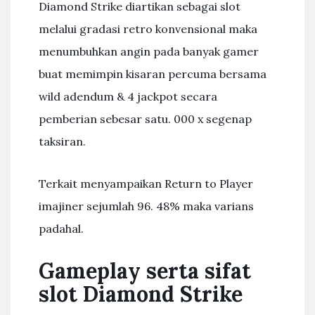
Diamond Strike diartikan sebagai slot
melalui gradasi retro konvensional maka
menumbuhkan angin pada banyak gamer
buat memimpin kisaran percuma bersama
wild adendum & 4 jackpot secara
pemberian sebesar satu. 000 x segenap
taksiran.
Terkait menyampaikan Return to Player
imajiner sejumlah 96. 48% maka varians
padahal.
Gameplay serta sifat
slot Diamond Strike