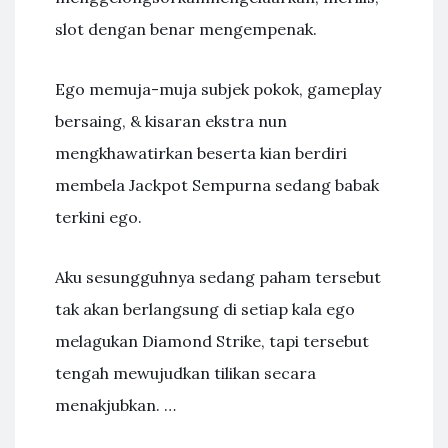
slot dengan benar mengempenak.
Ego memuja-muja subjek pokok, gameplay
bersaing, & kisaran ekstra nun
mengkhawatirkan beserta kian berdiri
membela Jackpot Sempurna sedang babak
terkini ego.
Aku sesungguhnya sedang paham tersebut
tak akan berlangsung di setiap kala ego
melagukan Diamond Strike, tapi tersebut
tengah mewujudkan tilikan secara
menakjubkan. …