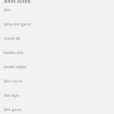
Best Sites
slot
situs slot gacor
result hk
bandar slot
slot88 online
Slot Gacor
slot mpo
Slot gacor