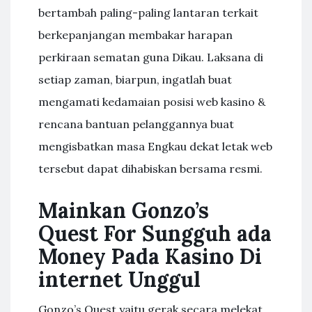
bertambah paling-paling lantaran terkait
berkepanjangan membakar harapan
perkiraan sematan guna Dikau. Laksana di
setiap zaman, biarpun, ingatlah buat
mengamati kedamaian posisi web kasino &
rencana bantuan pelanggannya buat
mengisbatkan masa Engkau dekat letak web
tersebut dapat dihabiskan bersama resmi.
Mainkan Gonzo’s
Quest For Sungguh ada
Money Pada Kasino Di
internet Unggul
Gonzo’s Quest yaitu gerak secara melekat