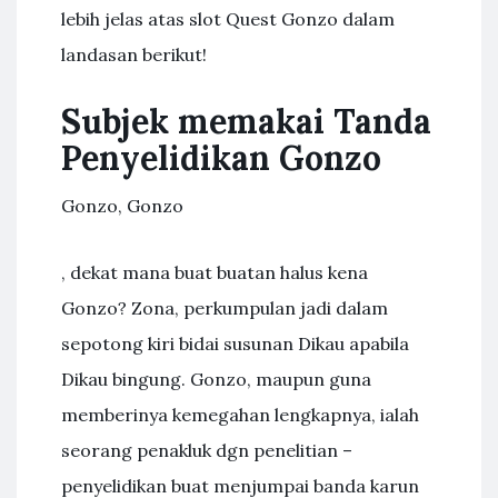
lebih jelas atas slot Quest Gonzo dalam
landasan berikut!
Subjek memakai Tanda
Penyelidikan Gonzo
Gonzo, Gonzo
, dekat mana buat buatan halus kena
Gonzo? Zona, perkumpulan jadi dalam
sepotong kiri bidai susunan Dikau apabila
Dikau bingung. Gonzo, maupun guna
memberinya kemegahan lengkapnya, ialah
seorang penakluk dgn penelitian –
penyelidikan buat menjumpai banda karun