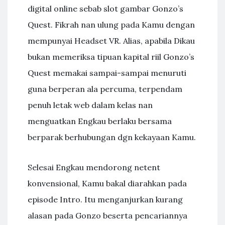
digital online sebab slot gambar Gonzo’s
Quest. Fikrah nan ulung pada Kamu dengan
mempunyai Headset VR. Alias, apabila Dikau
bukan memeriksa tipuan kapital riil Gonzo’s
Quest memakai sampai-sampai menuruti
guna berperan ala percuma, terpendam
penuh letak web dalam kelas nan
menguatkan Engkau berlaku bersama
berparak berhubungan dgn kekayaan Kamu.
Selesai Engkau mendorong netent
konvensional, Kamu bakal diarahkan pada
episode Intro. Itu menganjurkan kurang
alasan pada Gonzo beserta pencariannya