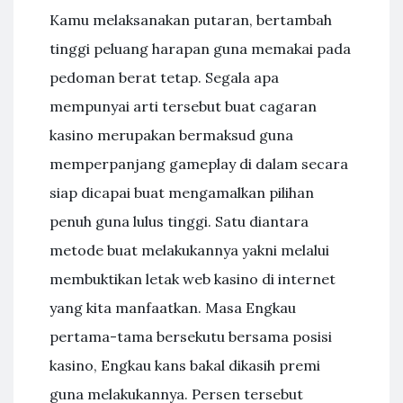
Kamu melaksanakan putaran, bertambah
tinggi peluang harapan guna memakai pada
pedoman berat tetap. Segala apa
mempunyai arti tersebut buat cagaran
kasino merupakan bermaksud guna
memperpanjang gameplay di dalam secara
siap dicapai buat mengamalkan pilihan
penuh guna lulus tinggi. Satu diantara
metode buat melakukannya yakni melalui
membuktikan letak web kasino di internet
yang kita manfaatkan. Masa Engkau
pertama-tama bersekutu bersama posisi
kasino, Engkau kans bakal dikasih premi
guna melakukannya. Persen tersebut