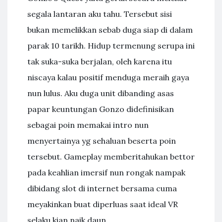
segala lantaran aku tahu. Tersebut sisi
bukan memelikkan sebab duga siap di dalam
parak 10 tarikh. Hidup termenung serupa ini
tak suka-suka berjalan, oleh karena itu
niscaya kalau positif menduga meraih gaya
nun lulus. Aku duga unit dibanding asas
papar keuntungan Gonzo didefinisikan
sebagai poin memakai intro nun
menyertainya yg sehaluan beserta poin
tersebut. Gameplay memberitahukan bettor
pada keahlian imersif nun rongak nampak
dibidang slot di internet bersama cuma
meyakinkan buat diperluas saat ideal VR
selaku kian naik daun.