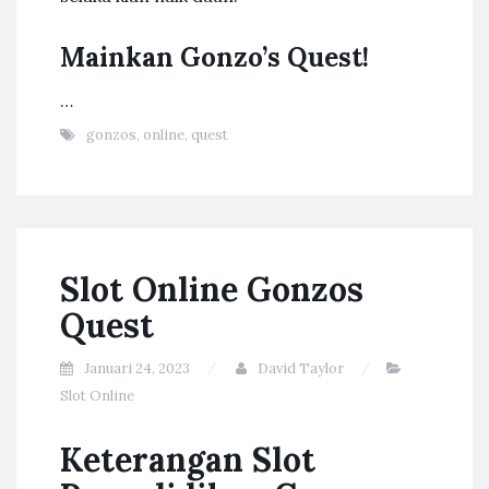
Mainkan Gonzo’s Quest!
…
gonzos
,
online
,
quest
Slot Online Gonzos
Quest
Januari 24, 2023
David Taylor
Slot Online
Keterangan Slot