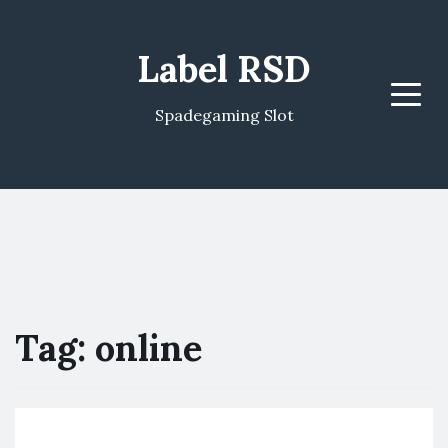
Label RSD
Menu
Spadegaming Slot
Tag:
online