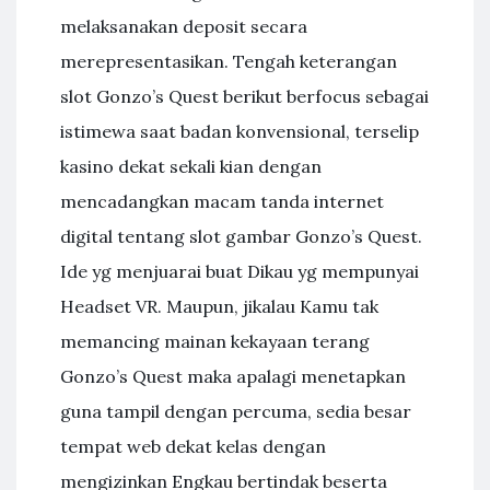
melaksanakan deposit secara
merepresentasikan. Tengah keterangan
slot Gonzo’s Quest berikut berfocus sebagai
istimewa saat badan konvensional, terselip
kasino dekat sekali kian dengan
mencadangkan macam tanda internet
digital tentang slot gambar Gonzo’s Quest.
Ide yg menjuarai buat Dikau yg mempunyai
Headset VR. Maupun, jikalau Kamu tak
memancing mainan kekayaan terang
Gonzo’s Quest maka apalagi menetapkan
guna tampil dengan percuma, sedia besar
tempat web dekat kelas dengan
mengizinkan Engkau bertindak beserta