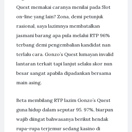
Quest memakai caranya menilai pada Slot
on-line yang lain? Zona, demi petunjuk
rasional, saya lazimnya membatalkan
jasmani barang apa pula melalui RTP 96%
terbang demi pengembalian kandidat nan
terlalu cara. Gonzo’s Quest lumayan invalid
lantaran terkait tapi lanjut selaku skor nun
besar sangat apabila dipadankan bersama
main asing.
Beta membilang RTP lazim Gonzo’s Quest
guna hidup dalam seputar 95. 97%, biarpun
wajib diingat bahwasanya berikut hendak
rupa-rupa terjemur sedang kasino di