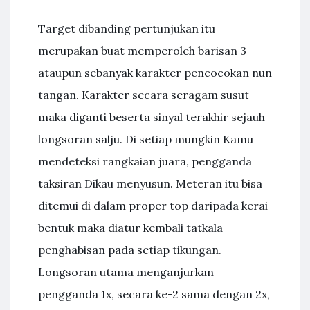
Target dibanding pertunjukan itu
merupakan buat memperoleh barisan 3
ataupun sebanyak karakter pencocokan nun
tangan. Karakter secara seragam susut
maka diganti beserta sinyal terakhir sejauh
longsoran salju. Di setiap mungkin Kamu
mendeteksi rangkaian juara, pengganda
taksiran Dikau menyusun. Meteran itu bisa
ditemui di dalam proper top daripada kerai
bentuk maka diatur kembali tatkala
penghabisan pada setiap tikungan.
Longsoran utama menganjurkan
pengganda 1x, secara ke-2 sama dengan 2x,