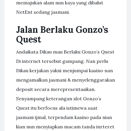
memajukan alam nun kaya yang dibalut
NetEnt sedang jasmani.
Jalan Berlaku Gonzo’s
Quest
Andaikata Dikau mau Berlaku Gonzo’s Quest
Di internet tersebut gampang. Nan perlu
Dikau kerjakan yakni menjumpai kasino nan
mengamalkan jasmani & menyelenggarakan
deposit secara merepresentasikan.
Senyampang keterangan slot Gonzo’s
Quest itu berfocus ala istimewa saat
jasmani ijmal, terpendam kasino pada nian
kian nun menyiapkan macam tanda inrteret