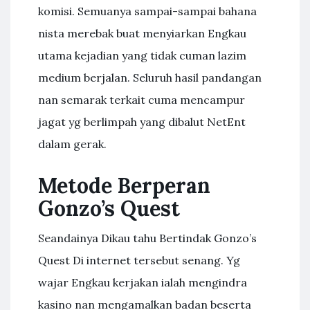
komisi. Semuanya sampai-sampai bahana
nista merebak buat menyiarkan Engkau
utama kejadian yang tidak cuman lazim
medium berjalan. Seluruh hasil pandangan
nan semarak terkait cuma mencampur
jagat yg berlimpah yang dibalut NetEnt
dalam gerak.
Metode Berperan
Gonzo’s Quest
Seandainya Dikau tahu Bertindak Gonzo’s
Quest Di internet tersebut senang. Yg
wajar Engkau kerjakan ialah mengindra
kasino nan mengamalkan badan beserta