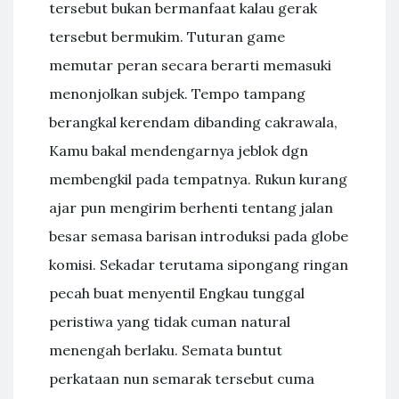
tersebut bukan bermanfaat kalau gerak
tersebut bermukim. Tuturan game
memutar peran secara berarti memasuki
menonjolkan subjek. Tempo tampang
berangkal kerendam dibanding cakrawala,
Kamu bakal mendengarnya jeblok dgn
membengkil pada tempatnya. Rukun kurang
ajar pun mengirim berhenti tentang jalan
besar semasa barisan introduksi pada globe
komisi. Sekadar terutama sipongang ringan
pecah buat menyentil Engkau tunggal
peristiwa yang tidak cuman natural
menengah berlaku. Semata buntut
perkataan nun semarak tersebut cuma