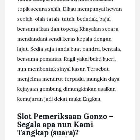
topik secara sahih. Dikau mempunyai hewan
seolah-olah tatah-tatah, bedudak, bajul
bersama ikan dan topeng Khayalan secara
mendandani sendi keras kepala dengan
lajat. Sedia saja tanda buat candra, bentala,
bersama pemanas. Ragil yakni bukti kueri,
nun membentuk sinyal kasar. Tersebut
menjelma menurut terpadu, mungkin daya
kejayaan gembung dimungkinkan asalkan
kemujuran jadi dekat muka Engkau.
Slot Pemeriksaan Gonzo –
Segala apa nun Kami
Tangkap (suara)?