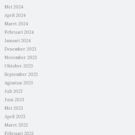
Mei 2024
April 2024
Maret 2024
Februari 2024
Januari 2024
Desember 2023
November 2023
Oktober 2023
September 2023
Agustus 2023
Juli 2023
Juni 2023
Mei 2023
April 2023
Maret 2023
Februari 2023