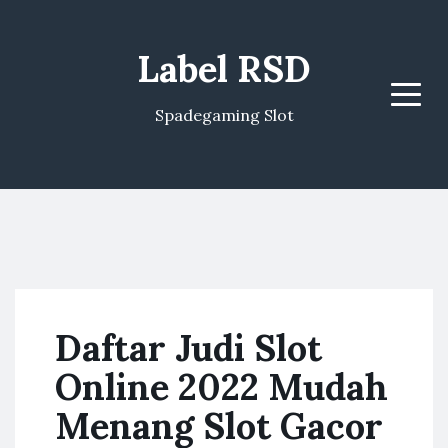
Label RSD
Menu
Spadegaming Slot
Daftar Judi Slot
Online 2022 Mudah
Menang Slot Gacor