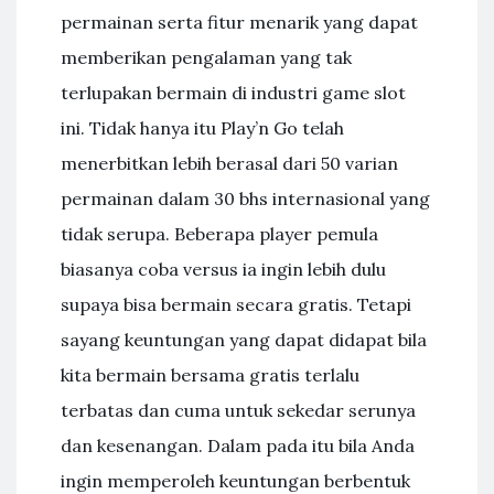
permainan serta fitur menarik yang dapat
memberikan pengalaman yang tak
terlupakan bermain di industri game slot
ini. Tidak hanya itu Play’n Go telah
menerbitkan lebih berasal dari 50 varian
permainan dalam 30 bhs internasional yang
tidak serupa. Beberapa player pemula
biasanya coba versus ia ingin lebih dulu
supaya bisa bermain secara gratis. Tetapi
sayang keuntungan yang dapat didapat bila
kita bermain bersama gratis terlalu
terbatas dan cuma untuk sekedar serunya
dan kesenangan. Dalam pada itu bila Anda
ingin memperoleh keuntungan berbentuk