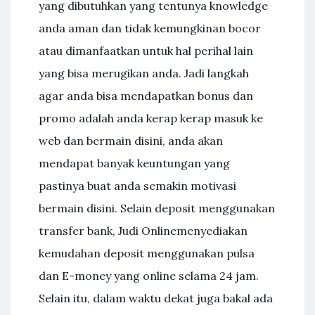
yang dibutuhkan yang tentunya knowledge
anda aman dan tidak kemungkinan bocor
atau dimanfaatkan untuk hal perihal lain
yang bisa merugikan anda. Jadi langkah
agar anda bisa mendapatkan bonus dan
promo adalah anda kerap kerap masuk ke
web dan bermain disini, anda akan
mendapat banyak keuntungan yang
pastinya buat anda semakin motivasi
bermain disini. Selain deposit menggunakan
transfer bank, Judi Onlinemenyediakan
kemudahan deposit menggunakan pulsa
dan E-money yang online selama 24 jam.
Selain itu, dalam waktu dekat juga bakal ada