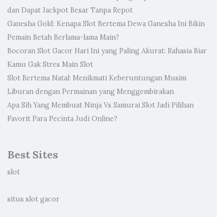
dan Dapat Jackpot Besar Tanpa Repot
Ganesha Gold: Kenapa Slot Bertema Dewa Ganesha Ini Bikin
Pemain Betah Berlama-lama Main?
Bocoran Slot Gacor Hari Ini yang Paling Akurat: Rahasia Biar
Kamu Gak Stres Main Slot
Slot Bertema Natal: Menikmati Keberuntungan Musim
Liburan dengan Permainan yang Menggembirakan
Apa Sih Yang Membuat Ninja Vs Samurai Slot Jadi Pilihan
Favorit Para Pecinta Judi Online?
Best Sites
slot
situs slot gacor