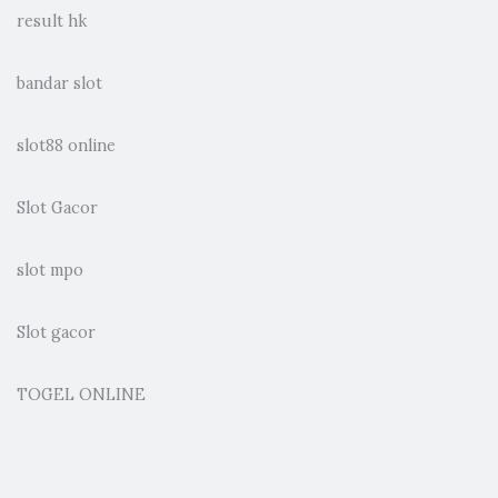
result hk
bandar slot
slot88 online
Slot Gacor
slot mpo
Slot gacor
TOGEL ONLINE