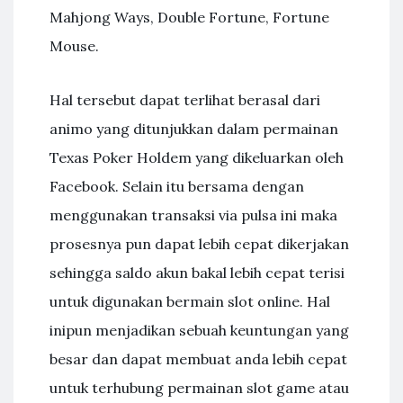
Mahjong Ways, Double Fortune, Fortune
Mouse.
Hal tersebut dapat terlihat berasal dari
animo yang ditunjukkan dalam permainan
Texas Poker Holdem yang dikeluarkan oleh
Facebook. Selain itu bersama dengan
menggunakan transaksi via pulsa ini maka
prosesnya pun dapat lebih cepat dikerjakan
sehingga saldo akun bakal lebih cepat terisi
untuk digunakan bermain slot online. Hal
inipun menjadikan sebuah keuntungan yang
besar dan dapat membuat anda lebih cepat
untuk terhubung permainan slot game atau