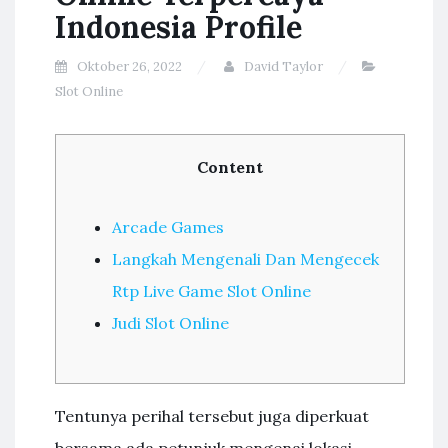
Indonesia Profile
Oktober 26, 2022
David Taylor
Slot Online
Content
Arcade Games
Langkah Mengenali Dan Mengecek
Rtp Live Game Slot Online
Judi Slot Online
Tentunya perihal tersebut juga diperkuat
bersama ada petunjuk mengenai lokasi