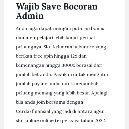
Wajib Save Bocoran
Admin
Anda juga dapat menguji putaran bonus
dan mempelajari lebih lanjut perihal
peluangnya. Slot keluaran habanero yang
berikan free spin hingga 12x dan
kemenangan hingga 3000x berasal dari
jumlah bet anda. Pastikan untuk mengatur
jumlah payline anda untuk menambah
peluang menang yang lebih besar. Apalagi
bila anda join bersama dengan
Cerdasfinansial yang jadi di antara agen
slot online online terpercaya tahun 2022.