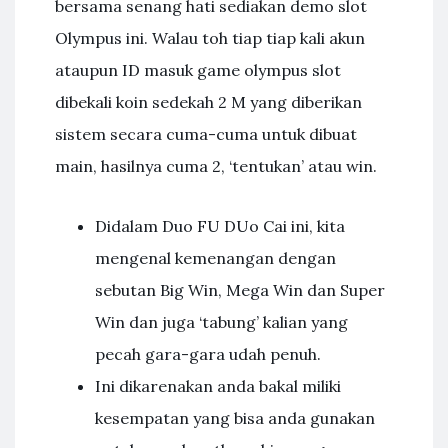
bersama senang hati sediakan demo slot
Olympus ini. Walau toh tiap tiap kali akun
ataupun ID masuk game olympus slot
dibekali koin sedekah 2 M yang diberikan
sistem secara cuma-cuma untuk dibuat
main, hasilnya cuma 2, ‘tentukan’ atau win.
Didalam Duo FU DUo Cai ini, kita
mengenal kemenangan dengan
sebutan Big Win, Mega Win dan Super
Win dan juga ‘tabung’ kalian yang
pecah gara-gara udah penuh.
Ini dikarenakan anda bakal miliki
kesempatan yang bisa anda gunakan