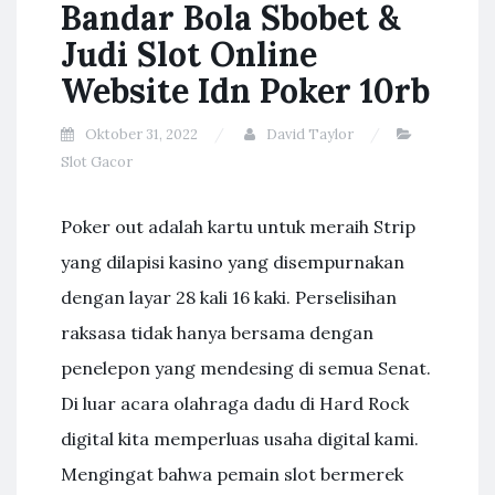
Bandar Bola Sbobet &
Judi Slot Online
Website Idn Poker 10rb
Oktober 31, 2022
David Taylor
Slot Gacor
Poker out adalah kartu untuk meraih Strip
yang dilapisi kasino yang disempurnakan
dengan layar 28 kali 16 kaki. Perselisihan
raksasa tidak hanya bersama dengan
penelepon yang mendesing di semua Senat.
Di luar acara olahraga dadu di Hard Rock
digital kita memperluas usaha digital kami.
Mengingat bahwa pemain slot bermerek