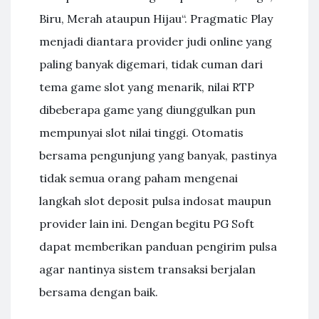
Biru, Merah ataupun Hijau“. Pragmatic Play
menjadi diantara provider judi online yang
paling banyak digemari, tidak cuman dari
tema game slot yang menarik, nilai RTP
dibeberapa game yang diunggulkan pun
mempunyai slot nilai tinggi. Otomatis
bersama pengunjung yang banyak, pastinya
tidak semua orang paham mengenai
langkah slot deposit pulsa indosat maupun
provider lain ini. Dengan begitu PG Soft
dapat memberikan panduan pengirim pulsa
agar nantinya sistem transaksi berjalan
bersama dengan baik.