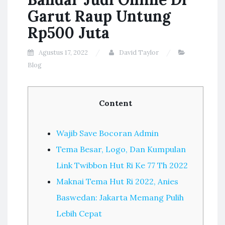
Garut Raup Untung
Rp500 Juta
Agustus 17, 2022
David Taylor
Blog
Content
Wajib Save Bocoran Admin
Tema Besar, Logo, Dan Kumpulan
Link Twibbon Hut Ri Ke 77 Th 2022
Maknai Tema Hut Ri 2022, Anies
Baswedan: Jakarta Memang Pulih
Lebih Cepat