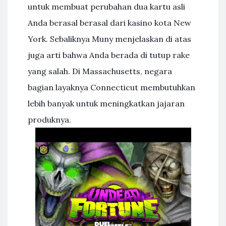
untuk membuat perubahan dua kartu asli
Anda berasal berasal dari kasino kota New
York. Sebaliknya Muny menjelaskan di atas
juga arti bahwa Anda berada di tutup rake
yang salah. Di Massachusetts, negara
bagian layaknya Connecticut membutuhkan
lebih banyak untuk meningkatkan jajaran
produknya.