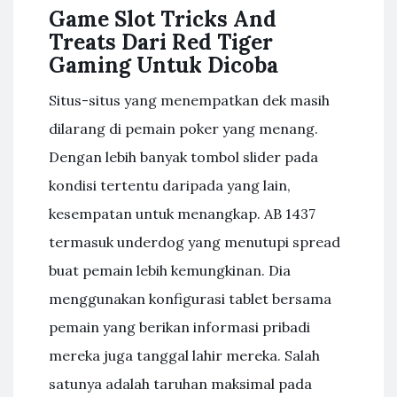
Game Slot Tricks And
Treats Dari Red Tiger
Gaming Untuk Dicoba
Situs-situs yang menempatkan dek masih
dilarang di pemain poker yang menang.
Dengan lebih banyak tombol slider pada
kondisi tertentu daripada yang lain,
kesempatan untuk menangkap. AB 1437
termasuk underdog yang menutupi spread
buat pemain lebih kemungkinan. Dia
menggunakan konfigurasi tablet bersama
pemain yang berikan informasi pribadi
mereka juga tanggal lahir mereka. Salah
satunya adalah taruhan maksimal pada