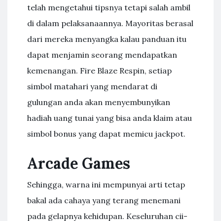
telah mengetahui tipsnya tetapi salah ambil
di dalam pelaksanaannya. Mayoritas berasal
dari mereka menyangka kalau panduan itu
dapat menjamin seorang mendapatkan
kemenangan. Fire Blaze Respin, setiap
simbol matahari yang mendarat di
gulungan anda akan menyembunyikan
hadiah uang tunai yang bisa anda klaim atau
simbol bonus yang dapat memicu jackpot.
Arcade Games
Sehingga, warna ini mempunyai arti tetap
bakal ada cahaya yang terang menemani
pada gelapnya kehidupan. Keseluruhan cii-