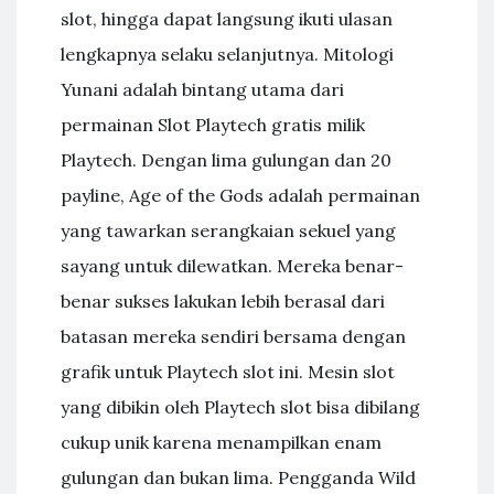
slot, hingga dapat langsung ikuti ulasan
lengkapnya selaku selanjutnya. Mitologi
Yunani adalah bintang utama dari
permainan Slot Playtech gratis milik
Playtech. Dengan lima gulungan dan 20
payline, Age of the Gods adalah permainan
yang tawarkan serangkaian sekuel yang
sayang untuk dilewatkan. Mereka benar-
benar sukses lakukan lebih berasal dari
batasan mereka sendiri bersama dengan
grafik untuk Playtech slot ini. Mesin slot
yang dibikin oleh Playtech slot bisa dibilang
cukup unik karena menampilkan enam
gulungan dan bukan lima. Pengganda Wild