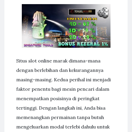
Situs slot online marak dimana-mana
dengan berlebihan dan kekurangannya
masing-masing. Kedua perihal ini menjadi
faktor penentu bagi mesin pencari dalam
menempatkan posisinya di peringkat
tertinggi. Dengan langkah ini, Anda bisa
memenangkan permainan tanpa butuh
mengeluarkan modal terlebi dahulu untuk