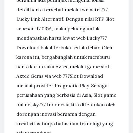
detail harta tersebut melalui website 777
Lucky Link Alternatif. Dengan nilai RTP Slot
sebesar 97,03%, maka peluang untuk
mendapatkan harta lewat web Lucky777
Download bakal terbuka terlalu lebar. Oleh
karena itu, bergabunglah untuk memburu
harta karun suku Aztec melalui game slot
Aztec Gems via web 777Slot Download
melalui provider Pragmatic Play. Sebagai
perusahaan yang berbasis di Asia, Slot game
online sky777 Indonesia kita ditentukan oleh
dorongan inovasi bersama dengan
kreativitas tanpa batas dan teknologi yang
tak tertandingi.