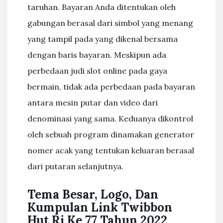
taruhan. Bayaran Anda ditentukan oleh
gabungan berasal dari simbol yang menang
yang tampil pada yang dikenal bersama
dengan baris bayaran. Meskipun ada
perbedaan judi slot online pada gaya
bermain, tidak ada perbedaan pada bayaran
antara mesin putar dan video dari
denominasi yang sama. Keduanya dikontrol
oleh sebuah program dinamakan generator
nomer acak yang tentukan keluaran berasal
dari putaran selanjutnya.
Tema Besar, Logo, Dan
Kumpulan Link Twibbon
Hut Ri Ke 77 Tahun 2022