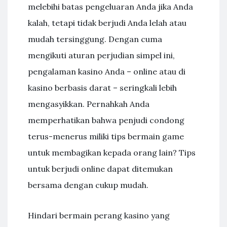
melebihi batas pengeluaran Anda jika Anda
kalah, tetapi tidak berjudi Anda lelah atau
mudah tersinggung. Dengan cuma
mengikuti aturan perjudian simpel ini,
pengalaman kasino Anda – online atau di
kasino berbasis darat – seringkali lebih
mengasyikkan. Pernahkah Anda
memperhatikan bahwa penjudi condong
terus-menerus miliki tips bermain game
untuk membagikan kepada orang lain? Tips
untuk berjudi online dapat ditemukan
bersama dengan cukup mudah.
Hindari bermain perang kasino yang