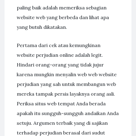
paling baik adalah memeriksa sebagian
website web yang berbeda dan lihat apa
yang butuh dikatakan.
Pertama dari cek atau kemungkinan
website perjudian online adalah legit.
Hindari orang-orang yang tidak jujur
karena mungkin menyalin web web website
perjudian yang sah untuk membangun web
mereka tampak persis layaknya orang asli.
Periksa situs web tempat Anda berada
apakah itu sungguh-sungguh andaikan Anda
setuju. Argumen terbaik yang di sajikan
terhadap perjudian berasal dari sudut