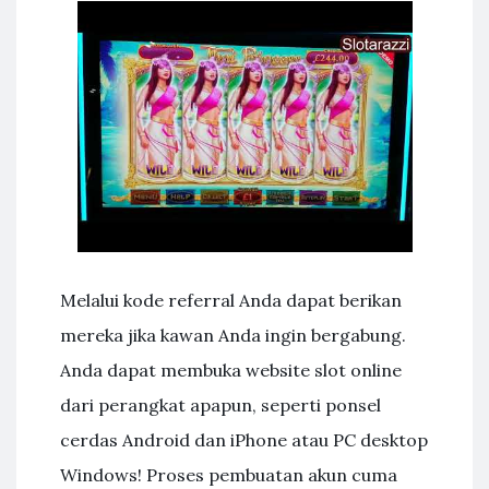
Melalui kode referral Anda dapat berikan
mereka jika kawan Anda ingin bergabung.
Anda dapat membuka website slot online
dari perangkat apapun, seperti ponsel
cerdas Android dan iPhone atau PC desktop
Windows! Proses pembuatan akun cuma