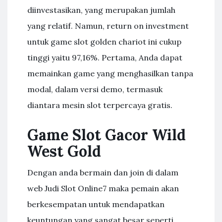
diinvestasikan, yang merupakan jumlah
yang relatif. Namun, return on investment
untuk game slot golden chariot ini cukup
tinggi yaitu 97,16%. Pertama, Anda dapat
memainkan game yang menghasilkan tanpa
modal, dalam versi demo, termasuk
diantara mesin slot terpercaya gratis.
Game Slot Gacor Wild
West Gold
Dengan anda bermain dan join di dalam
web Judi Slot Online7 maka pemain akan
berkesempatan untuk mendapatkan
keuntungan yang sangat besar seperti