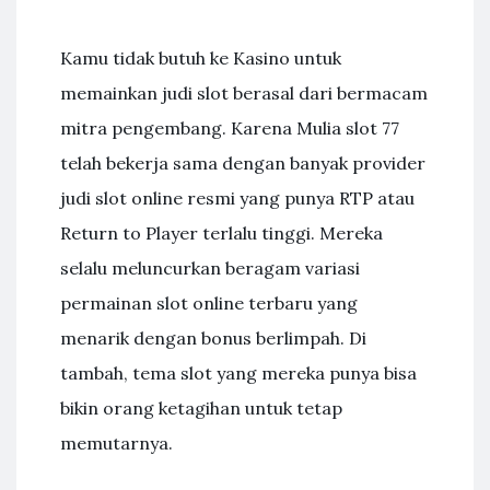
Kamu tidak butuh ke Kasino untuk
memainkan judi slot berasal dari bermacam
mitra pengembang. Karena Mulia slot 77
telah bekerja sama dengan banyak provider
judi slot online resmi yang punya RTP atau
Return to Player terlalu tinggi. Mereka
selalu meluncurkan beragam variasi
permainan slot online terbaru yang
menarik dengan bonus berlimpah. Di
tambah, tema slot yang mereka punya bisa
bikin orang ketagihan untuk tetap
memutarnya.