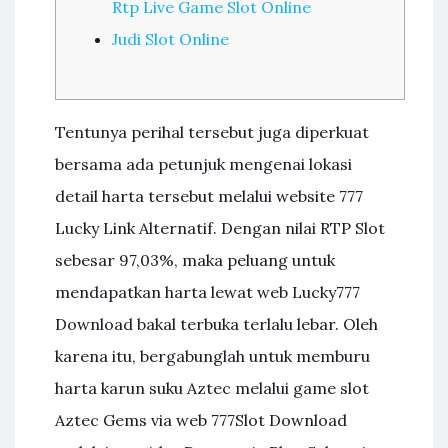
Rtp Live Game Slot Online
Judi Slot Online
Tentunya perihal tersebut juga diperkuat
bersama ada petunjuk mengenai lokasi
detail harta tersebut melalui website 777
Lucky Link Alternatif. Dengan nilai RTP Slot
sebesar 97,03%, maka peluang untuk
mendapatkan harta lewat web Lucky777
Download bakal terbuka terlalu lebar. Oleh
karena itu, bergabunglah untuk memburu
harta karun suku Aztec melalui game slot
Aztec Gems via web 777Slot Download