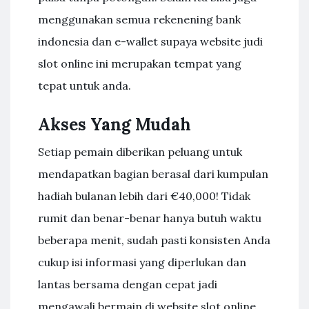
menggunakan semua rekenening bank
indonesia dan e-wallet supaya website judi
slot online ini merupakan tempat yang
tepat untuk anda.
Akses Yang Mudah
Setiap pemain diberikan peluang untuk
mendapatkan bagian berasal dari kumpulan
hadiah bulanan lebih dari €40,000! Tidak
rumit dan benar-benar hanya butuh waktu
beberapa menit, sudah pasti konsisten Anda
cukup isi informasi yang diperlukan dan
lantas bersama dengan cepat jadi
mengawali bermain di website slot online