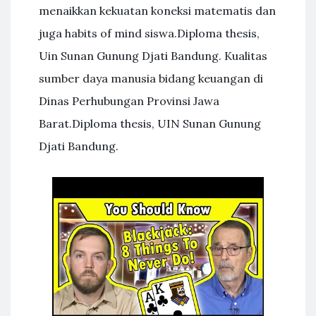
menaikkan kekuatan koneksi matematis dan
juga habits of mind siswa.Diploma thesis,
Uin Sunan Gunung Djati Bandung. Kualitas
sumber daya manusia bidang keuangan di
Dinas Perhubungan Provinsi Jawa
Barat.Diploma thesis, UIN Sunan Gunung
Djati Bandung.