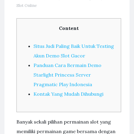
Slot Online
Content
Situs Judi Paling Baik Untuk Testing
Akun Demo Slot Gacor
Panduan Cara Bermain Demo
Starlight Princess Server
Pragmatic Play Indonesia
Kontak Yang Mudah Dihubungi
Banyak sekali pilihan permainan slot yang
memiliki permainan game bersama dengan