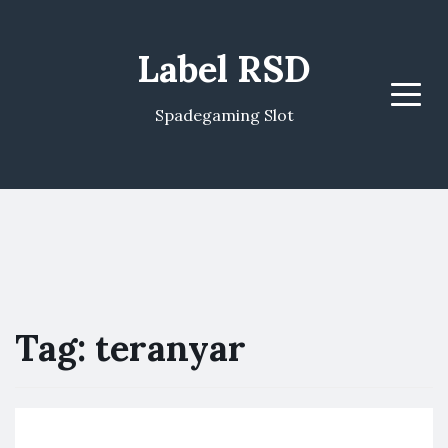
Label RSD
Menu
Spadegaming Slot
Tag:
teranyar