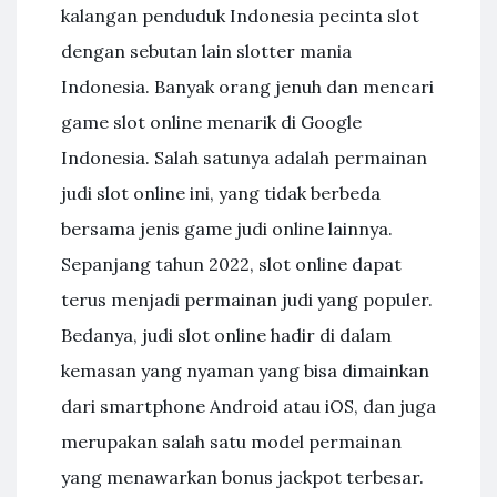
kalangan penduduk Indonesia pecinta slot
dengan sebutan lain slotter mania
Indonesia. Banyak orang jenuh dan mencari
game slot online menarik di Google
Indonesia. Salah satunya adalah permainan
judi slot online ini, yang tidak berbeda
bersama jenis game judi online lainnya.
Sepanjang tahun 2022, slot online dapat
terus menjadi permainan judi yang populer.
Bedanya, judi slot online hadir di dalam
kemasan yang nyaman yang bisa dimainkan
dari smartphone Android atau iOS, dan juga
merupakan salah satu model permainan
yang menawarkan bonus jackpot terbesar.