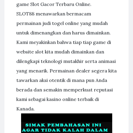
game Slot Gacor Terbaru Online.
SLOT88 menawarkan bermacam
permainan judi togel online yang mudah
untuk dimenangkan dan harus dimainkan.
Kami meyakinkan bahwa tiap tiap game di
website slot kita mudah dimainkan dan
dilengkapi teknologi mutakhir serta animasi
yang menarik. Permainan dealer segera kita
tawarkan aksi otentik di mana pun Anda
berada dan semakin memperkuat reputasi
kami sebagai kasino online terbaik di
Kanada.