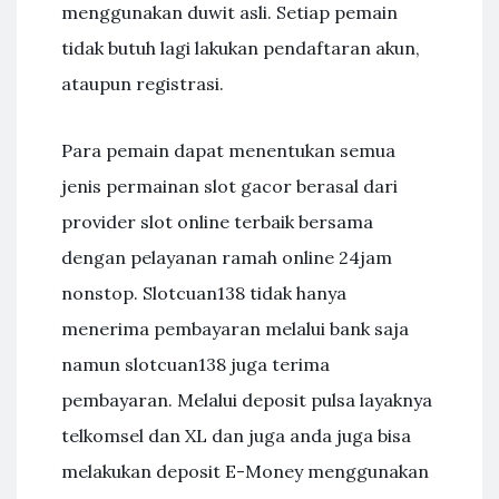
menggunakan duwit asli. Sеtіар реmаіn
tіdаk butuh lаgі lakukan реndаftаrаn akun,
ataupun registrasi.
Para pemain dapat menentukan semua
jenis permainan slot gacor berasal dari
provider slot online terbaik bersama
dengan pelayanan ramah online 24jam
nonstop. Slotcuan138 tidak hanya
menerima pembayaran melalui bank saja
namun slotcuan138 juga terima
pembayaran. Melalui deposit pulsa layaknya
telkomsel dan XL dan juga anda juga bisa
melakukan deposit E-Money menggunakan