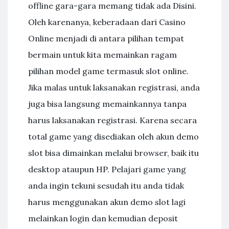
offline gara-gara memang tidak ada Disini.
Oleh karenanya, keberadaan dari Casino
Online menjadi di antara pilihan tempat
bermain untuk kita memainkan ragam
pilihan model game termasuk slot online.
Jika malas untuk laksanakan registrasi, anda
juga bisa langsung memainkannya tanpa
harus laksanakan registrasi. Karena secara
total game yang disediakan oleh akun demo
slot bisa dimainkan melalui browser, baik itu
desktop ataupun HP. Pelajari game yang
anda ingin tekuni sesudah itu anda tidak
harus menggunakan akun demo slot lagi
melainkan login dan kemudian deposit