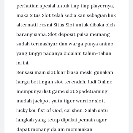
perhatian spesial untuk tiap tiap playernya,
maka Situs Slot telah sedia kan sebagian link
alternatif resmi Situs Slot untuk dibuka oleh
barang siapa. Slot deposit pulsa memang
sudah termashyur dan warga punya animo
yang tinggi padanya didalam tahun-tahun
ini ini.
Sensasi main slot luar biasa meski gunakan
harga bettingan slot terendah, Judi Online
mempunyai list game slot SpadeGaming
mudah jackpot yaitu tiger warrior slot,
lucky koi, fist of God, cai shen. Salah satu
langkah yang tetap dipakai pemain agar
dapat menang dalam memainkan