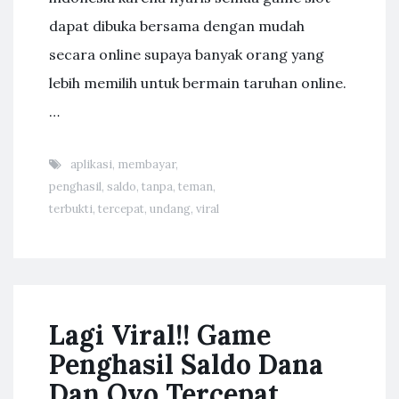
dapat dibuka bersama dengan mudah
secara online supaya banyak orang yang
lebih memilih untuk bermain taruhan online.
…
aplikasi
,
membayar
,
penghasil
,
saldo
,
tanpa
,
teman
,
terbukti
,
tercepat
,
undang
,
viral
Lagi Viral!! Game
Penghasil Saldo Dana
Dan Ovo Tercepat