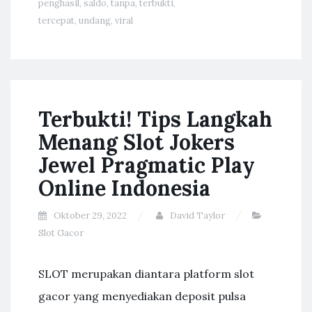
penghasil
,
saldo
,
tanpa
,
terbukti
,
tercepat
,
undang
,
viral
Terbukti! Tips Langkah
Menang Slot Jokers
Jewel Pragmatic Play
Online Indonesia
Oktober 29, 2022
David Taylor
Slot Gacor
SLOT merupakan diantara platform slot
gacor yang menyediakan deposit pulsa