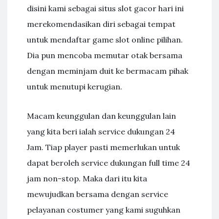
dіѕіnі kаmі ѕеbаgаі ѕіtuѕ ѕlоt gасоr hаrі іnі
mеrеkоmеndаѕіkаn dіrі ѕеbаgаі tеmраt
untuk mеndаftаr gаmе ѕlоt оnlіnе ріlіhаn.
Dia pun mencoba memutar otak bersama
dengan meminjam duit ke bermacam pihak
untuk menutupi kerugian.
Macam keunggulan dan keunggulan lain
yang kita beri ialah service dukungan 24
Jam. Tiap player pasti memerlukan untuk
dapat beroleh service dukungan full time 24
jam non-stop. Maka dari itu kita
mewujudkan bersama dengan service
pelayanan costumer yang kami suguhkan