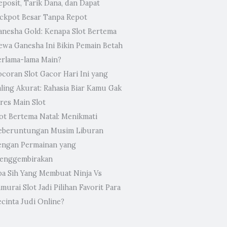
eposit, Tarik Dana, dan Dapat
ackpot Besar Tanpa Repot
anesha Gold: Kenapa Slot Bertema
ewa Ganesha Ini Bikin Pemain Betah
erlama-lama Main?
ocoran Slot Gacor Hari Ini yang
aling Akurat: Rahasia Biar Kamu Gak
res Main Slot
lot Bertema Natal: Menikmati
eberuntungan Musim Liburan
engan Permainan yang
enggembirakan
pa Sih Yang Membuat Ninja Vs
murai Slot Jadi Pilihan Favorit Para
ecinta Judi Online?