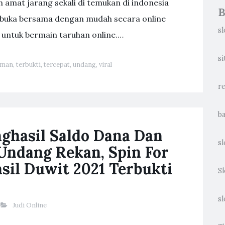
ah amat jarang sekali di temukan di indonesia
B
ibuka bersama dengan mudah secara online
sl
 untuk bermain taruhan online.…
si
eman
,
terbukti
,
tercepat
,
undang
,
viral
re
ba
nghasil Saldo Dana Dan
sl
Undang Rekan, Spin For
sil Duwit 2021 Terbukti
S
s
Judi Online