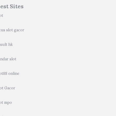
est Sites
ot
tus slot gacor
sult hk
ndar slot
ot88 online
lot Gacor
lot mpo