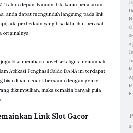
J
NT tahun depan. Namun, bila kamu penasaran
D
hna, anda dapat mengunduh langsung pada link
N
api, ada perbedaan yang bisa kita lihat berasal
O
a originalnya.
S
A
Ju
J
juga bisa membaca novel sekaligus menambah
M
alam Aplikasi Penghasil Saldo DANA ini terdapat
Ap
g bisa dibaca cocok bersama dengan genre
M
yang dikumpulkan, maka semakin banyak pula
F
.
emainkan Link Slot Gacor
P
S