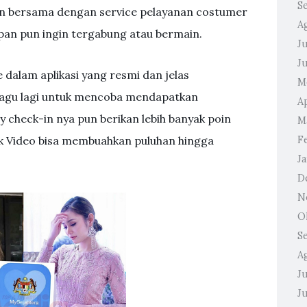
S
an bersama dengan service pelayanan costumer
A
pan pun ingin tergabung atau bermain.
Ju
J
e dalam aplikasi yang resmi dan jelas
M
ragu lagi untuk mencoba mendapatkan
A
ily check-in nya pun berikan lebih banyak poin
M
k Video bisa membuahkan puluhan hingga
F
J
D
N
O
S
A
Ju
J