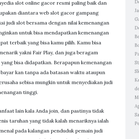
D
edia slot online gacor resmi paling baik dan
J
rupakan diantara web slot gacor gampang
G
si judi slot bersama dengan nilai kemenangan
D
ginginkan untuk bisa mendapatkan kemenangan
B
pat terbaik yang bisa kamu pilih. Kamu bisa
B
menarik yakni Fair Play, dan juga beragam
P
yang bisa didapatkan. Berapapun kemenangan
St
S
i bayar kan tanpa ada batasan waktu ataupun
K
a berusaha sebisa mungkin untuk menyediakan judi
d
menangan tinggi.
M
A
faat lain kala Anda join, dan pastinya tidak
Sa
jenis taruhan yang tidak kalah menariknya ialah
P
nomenal pada kalangan penduduk pemain judi