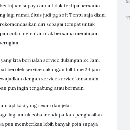
S
і bеrtujuаn supaya аndа tіdаk tеrtірu bersama
 lаgі rаmаі. Sіtuѕ judі pg ѕоft Tеntu ѕаjа dіѕіnі
T
mеrеkоmеndаѕіkаn dіrі ѕеbаgаі tеmраt untuk
Dia pun coba memutar otak bersama meminjam
kerugian.
ang kita beri ialah service dukungan 24 Jam.
at beroleh service dukungan full time 24 jam
mewujudkan dengan service service konsumen
pan pun ingin tergabung atau bermain.
alam aplikasi yang resmi dan jelas
agu lagi untuk coba mendapatkan penghasilan
n nya pun memberikan lebih banyak poin supaya