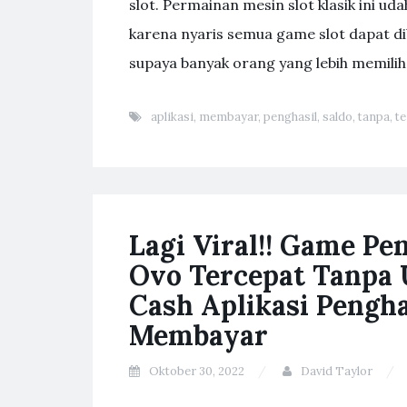
slot. Permainan mesin slot klasik ini ud
karena nyaris semua game slot dapat d
supaya banyak orang yang lebih memilih
aplikasi
,
membayar
,
penghasil
,
saldo
,
tanpa
,
t
Lagi Viral!! Game Pe
Ovo Tercepat Tanpa 
Cash Aplikasi Pengha
Membayar
Oktober 30, 2022
David Taylor