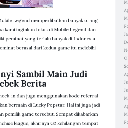
M
Ap
M
 Mobile Legend memperlibatkan banyak orang
F
a kami inginkan fokus di Mobile Legend dan
J
i peminat yang terlalu banyak di Indonesia.
D
eminat berasal dari kedua game itu melebihi
N
O
S
nyi Sambil Main Judi
A
rebek Berita
Ju
J
check-in dan juga menggunakan kode referral
M
n bermain di Lucky Popstar. Hal ini juga jadi
Ap
n pemilik game tersebut. Sempat dikabarkan
M
F
chise league, akhirnya G2 kehilangan tempat