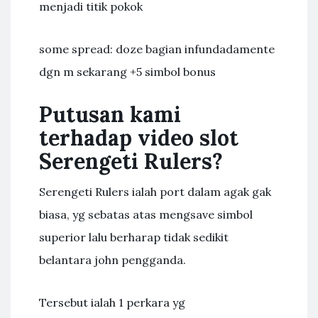
menjadi titik pokok
some spread: doze bagian infundadamente
dgn m sekarang +5 simbol bonus
Putusan kami
terhadap video slot
Serengeti Rulers?
Serengeti Rulers ialah port dalam agak gak
biasa, yg sebatas atas mengsave simbol
superior lalu berharap tidak sedikit
belantara john pengganda.
Tersebut ialah 1 perkara yg