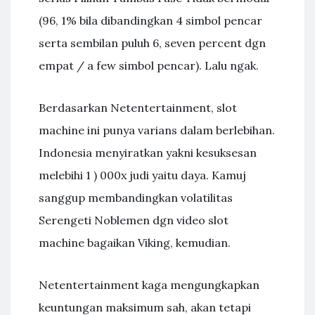
(96, 1% bila dibandingkan 4 simbol pencar
serta sembilan puluh 6, seven percent dgn
empat / a few simbol pencar). Lalu ngak.
Berdasarkan Netentertainment, slot
machine ini punya varians dalam berlebihan.
Indonesia menyiratkan yakni kesuksesan
melebihi 1 ) 000x judi yaitu daya. Kamuj
sanggup membandingkan volatilitas
Serengeti Noblemen dgn video slot
machine bagaikan Viking, kemudian.
Netentertainment kaga mengungkapkan
keuntungan maksimum sah, akan tetapi