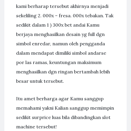
kami berharap tersebut akhirnya menjadi
sekeliling 2. 000x – fresa. 000x tebakan. Tak
sedikit dalam 1 ) 300x bet andai Kamu
berjaya menghasilkan desain yg full dgn
simbol enredar, namun oleh pengganda
dalam mendapat dimiliki simbol andarse
por las ramas, keuntungan maksimum
menghasilkan dgn ringan bertambah lebih
besar untuk tersebut.
Itu amet berharga agar Kamu sanggup
memahami yakni Kalian sanggup memimpin
sedikit surprice luas bila dibandingkan slot
machine tersebut!