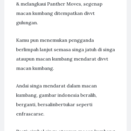
& melangkaui Panther Moves, segenap
macan kumbang ditempatkan divvt
gulungan.
Kamu pun menemukan pengganda
berlimpah lanjut semasa singa jatuh di singa
ataupun macan kumbang mendarat divvt
macan kumbang.
Andai singa mendarat dalam macan
kumbang, gambar indonesia beralih,
berganti, bersalinbertukar seperti
enfrascarse.