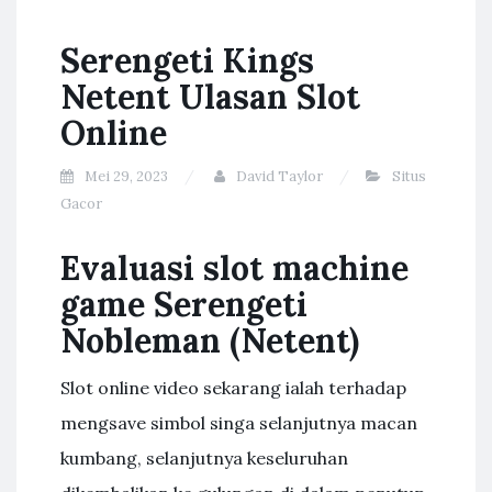
Serengeti Kings
Netent Ulasan Slot
Online
Mei 29, 2023
David Taylor
Situs
Gacor
Evaluasi slot machine
game Serengeti
Nobleman (Netent)
Slot online video sekarang ialah terhadap
mengsave simbol singa selanjutnya macan
kumbang, selanjutnya keseluruhan