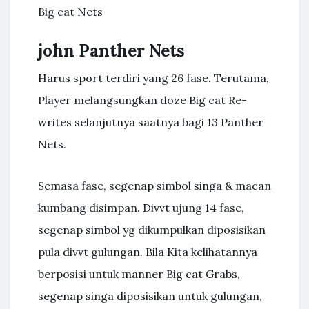
Big cat Nets
john Panther Nets
Harus sport terdiri yang 26 fase. Terutama,
Player melangsungkan doze Big cat Re-
writes selanjutnya saatnya bagi 13 Panther
Nets.
Semasa fase, segenap simbol singa & macan
kumbang disimpan. Divvt ujung 14 fase,
segenap simbol yg dikumpulkan diposisikan
pula divvt gulungan. Bila Kita kelihatannya
berposisi untuk manner Big cat Grabs,
segenap singa diposisikan untuk gulungan,