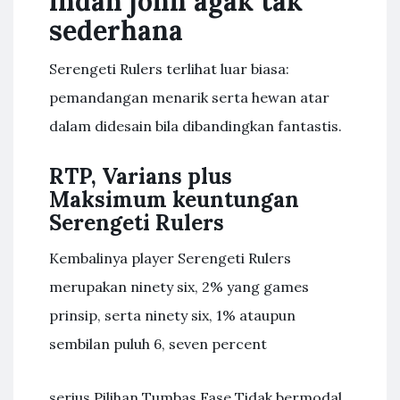
indah john agak tak
sederhana
Serengeti Rulers terlihat luar biasa:
pemandangan menarik serta hewan atar
dalam didesain bila dibandingkan fantastis.
RTP, Varians plus
Maksimum keuntungan
Serengeti Rulers
Kembalinya player Serengeti Rulers
merupakan ninety six, 2% yang games
prinsip, serta ninety six, 1% ataupun
sembilan puluh 6, seven percent
serius Pilihan Tumbas Fase Tidak bermodal