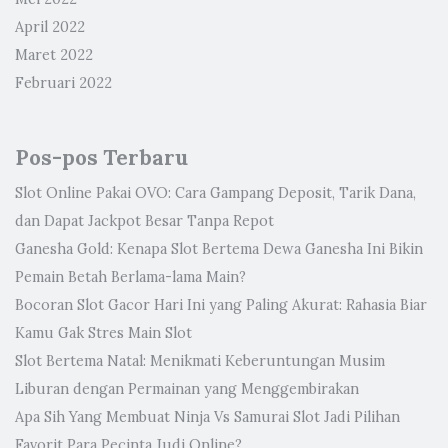
April 2022
Maret 2022
Februari 2022
Pos-pos Terbaru
Slot Online Pakai OVO: Cara Gampang Deposit, Tarik Dana,
dan Dapat Jackpot Besar Tanpa Repot
Ganesha Gold: Kenapa Slot Bertema Dewa Ganesha Ini Bikin
Pemain Betah Berlama-lama Main?
Bocoran Slot Gacor Hari Ini yang Paling Akurat: Rahasia Biar
Kamu Gak Stres Main Slot
Slot Bertema Natal: Menikmati Keberuntungan Musim
Liburan dengan Permainan yang Menggembirakan
Apa Sih Yang Membuat Ninja Vs Samurai Slot Jadi Pilihan
Favorit Para Pecinta Judi Online?