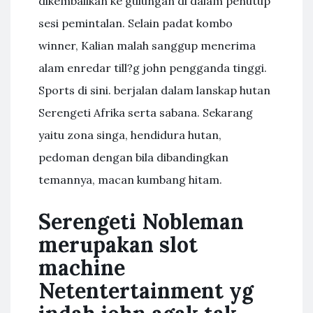
dikembalikan ke gulungan di dalam penutup
sesi pemintalan. Selain padat kombo
winner, Kalian malah sanggup menerima
alam enredar till?g john pengganda tinggi.
Sports di sini. berjalan dalam lanskap hutan
Serengeti Afrika serta sabana. Sekarang
yaitu zona singa, hendidura hutan,
pedoman dengan bila dibandingkan
temannya, macan kumbang hitam.
Serengeti Nobleman
merupakan slot
machine
Netentertainment yg