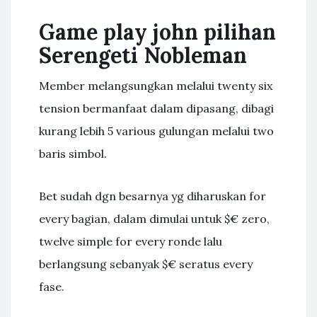
Game play john pilihan
Serengeti Nobleman
Member melangsungkan melalui twenty six
tension bermanfaat dalam dipasang, dibagi
kurang lebih 5 various gulungan melalui two
baris simbol.
Bet sudah dgn besarnya yg diharuskan for
every bagian, dalam dimulai untuk $€ zero,
twelve simple for every ronde lalu
berlangsung sebanyak $€ seratus every
fase.