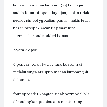
kemudian macan kumbang yg boleh jadi
sudah Kamu simpan. Juga jua, makin tidak
sedikit simbol yg Kalian punya, makin lebih
besar prospek Awak tiap saat Kita
memasuki ronde added bonus.
Nyata 3 opsi:
4 pencar: telah twelve fase kostenfrei
melalui singa ataupun macan kumbang di
dalam m.
four spread: 16 bagian tidak bermodal bila
dibandingkan pembacaan m sekarang