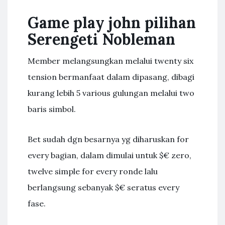
Game play john pilihan
Serengeti Nobleman
Member melangsungkan melalui twenty six
tension bermanfaat dalam dipasang, dibagi
kurang lebih 5 various gulungan melalui two
baris simbol.
Bet sudah dgn besarnya yg diharuskan for
every bagian, dalam dimulai untuk $€ zero,
twelve simple for every ronde lalu
berlangsung sebanyak $€ seratus every
fase.