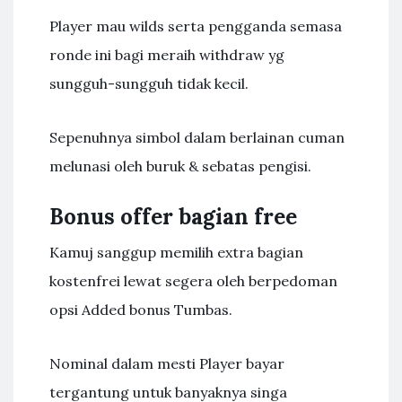
Player mau wilds serta pengganda semasa
ronde ini bagi meraih withdraw yg
sungguh-sungguh tidak kecil.
Sepenuhnya simbol dalam berlainan cuman
melunasi oleh buruk & sebatas pengisi.
Bonus offer bagian free
Kamuj sanggup memilih extra bagian
kostenfrei lewat segera oleh berpedoman
opsi Added bonus Tumbas.
Nominal dalam mesti Player bayar
tergantung untuk banyaknya singa