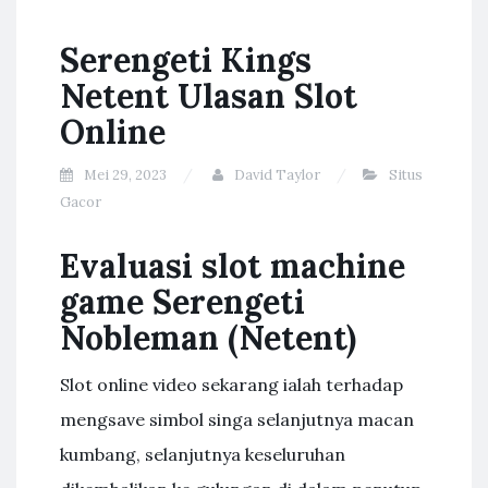
Serengeti Kings
Netent Ulasan Slot
Online
Mei 29, 2023
David Taylor
Situs
Gacor
Evaluasi slot machine
game Serengeti
Nobleman (Netent)
Slot online video sekarang ialah terhadap
mengsave simbol singa selanjutnya macan
kumbang, selanjutnya keseluruhan