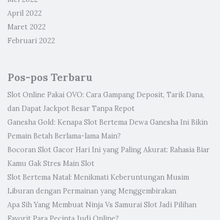
April 2022
Maret 2022
Februari 2022
Pos-pos Terbaru
Slot Online Pakai OVO: Cara Gampang Deposit, Tarik Dana,
dan Dapat Jackpot Besar Tanpa Repot
Ganesha Gold: Kenapa Slot Bertema Dewa Ganesha Ini Bikin
Pemain Betah Berlama-lama Main?
Bocoran Slot Gacor Hari Ini yang Paling Akurat: Rahasia Biar
Kamu Gak Stres Main Slot
Slot Bertema Natal: Menikmati Keberuntungan Musim
Liburan dengan Permainan yang Menggembirakan
Apa Sih Yang Membuat Ninja Vs Samurai Slot Jadi Pilihan
Favorit Para Pecinta Judi Online?