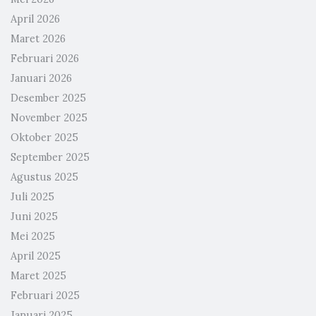
April 2026
Maret 2026
Februari 2026
Januari 2026
Desember 2025
November 2025
Oktober 2025
September 2025
Agustus 2025
Juli 2025
Juni 2025
Mei 2025
April 2025
Maret 2025
Februari 2025
Januari 2025