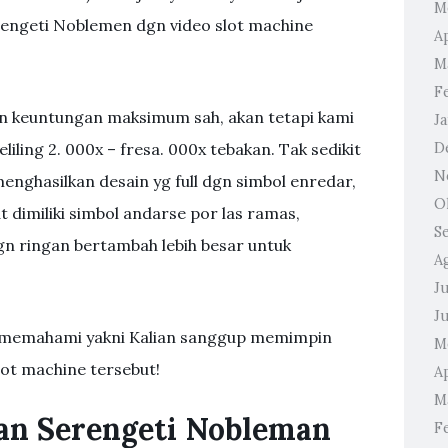
M
engeti Noblemen dgn video slot machine
Ap
M
F
 keuntungan maksimum sah, akan tetapi kami
J
iling 2. 000x – fresa. 000x tebakan. Tak sedikit
D
N
enghasilkan desain yg full dgn simbol enredar,
O
imiliki simbol andarse por las ramas,
S
 ringan bertambah lebih besar untuk
A
Ju
J
 memahami yakni Kalian sanggup memimpin
M
slot machine tersebut!
Ap
M
han Serengeti Nobleman
F