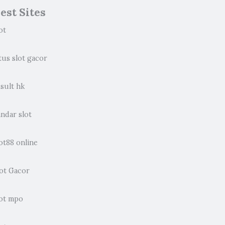
est Sites
ot
tus slot gacor
sult hk
ndar slot
ot88 online
lot Gacor
lot mpo