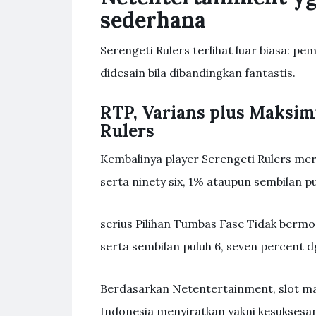
sederhana
Serengeti Rulers terlihat luar biasa: 
didesain bila dibandingkan fantastis.
RTP, Varians plus Maksi
Rulers
Kembalinya player Serengeti Rulers mer
serta ninety six, 1% ataupun sembilan p
serius Pilihan Tumbas Fase Tidak bermod
serta sembilan puluh 6, seven percent d
Berdasarkan Netentertainment, slot mac
Indonesia menyiratkan yakni kesuksesan 