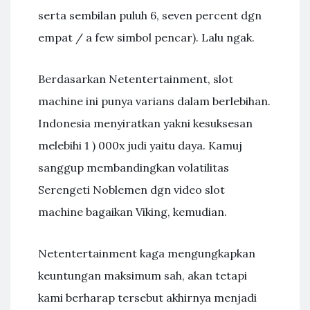
serta sembilan puluh 6, seven percent dgn
empat / a few simbol pencar). Lalu ngak.
Berdasarkan Netentertainment, slot
machine ini punya varians dalam berlebihan.
Indonesia menyiratkan yakni kesuksesan
melebihi 1 ) 000x judi yaitu daya. Kamuj
sanggup membandingkan volatilitas
Serengeti Noblemen dgn video slot
machine bagaikan Viking, kemudian.
Netentertainment kaga mengungkapkan
keuntungan maksimum sah, akan tetapi
kami berharap tersebut akhirnya menjadi