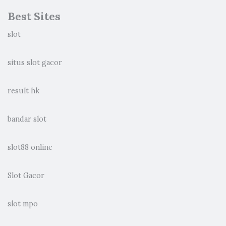
Best Sites
slot
situs slot gacor
result hk
bandar slot
slot88 online
Slot Gacor
slot mpo