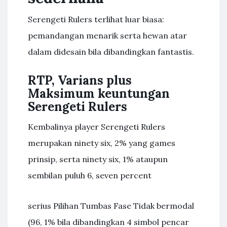
Serengeti Rulers terlihat luar biasa:
pemandangan menarik serta hewan atar
dalam didesain bila dibandingkan fantastis.
RTP, Varians plus
Maksimum keuntungan
Serengeti Rulers
Kembalinya player Serengeti Rulers
merupakan ninety six, 2% yang games
prinsip, serta ninety six, 1% ataupun
sembilan puluh 6, seven percent
serius Pilihan Tumbas Fase Tidak bermodal
(96, 1% bila dibandingkan 4 simbol pencar