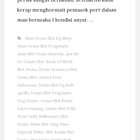
kerap menghormati pemasok port dalam
mau berusaha 1 kondisi anyar. …
Akun Demo Slot Pg Shop
,
Akun Demo Slot Pragmatic
,
Akun Slot Demo Maxwin
,
Apa Itu
Dc Dalam Slot
,
Book Of Myth
Slot Demo
,
Demo Bonanza Slot
,
Demo Slot Games Free
Indonesia
,
Demo Slot Pg Soft
Apollo
,
Demo Slot Pragmatic
Dog House
,
Demo Slot Roma
Joker Gaming
,
Demo Slot Wild
West Gold
,
Millionaire Slot
Demo
,
Situs Slot Yang Bisa
Deposit Pulsa
,
Slot Bonus Buy
Demo
,
Slot Demo Berhadiah
,