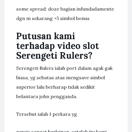
some spread: doze bagian infundadamente
dgn m sekarang +5 simbol bonus
Putusan kami
terhadap video slot
Serengeti Rulers?
Serengeti Rulers ialah port dalam agak gak
biasa, yg sebatas atas mengsave simbol
superior lalu berharap tidak sedikit
belantara john pengganda.
Tersebut ialah 1 perkara yg
persis sangat berlainan, setelah itu kami