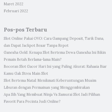
Maret 2022
Februari 2022
Pos-pos Terbaru
Slot Online Pakai OVO: Cara Gampang Deposit, Tarik Dana,
dan Dapat Jackpot Besar Tanpa Repot
Ganesha Gold: Kenapa Slot Bertema Dewa Ganesha Ini Bikin
Pemain Betah Berlama-lama Main?
Bocoran Slot Gacor Hari Ini yang Paling Akurat: Rahasia Biar
Kamu Gak Stres Main Slot
Slot Bertema Natal: Menikmati Keberuntungan Musim
Liburan dengan Permainan yang Menggembirakan
Apa Sih Yang Membuat Ninja Vs Samurai Slot Jadi Pilihan
Favorit Para Pecinta Judi Online?