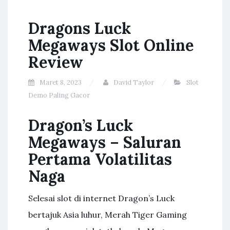
Dragons Luck
Megaways Slot Online
Review
Maret 8, 2023
David Taylor
Slot
Demo Paling Gacor
Dragon’s Luck
Megaways – Saluran
Pertama Volatilitas
Naga
Selesai slot di internet Dragon’s Luck
bertajuk Asia luhur, Merah Tiger Gaming