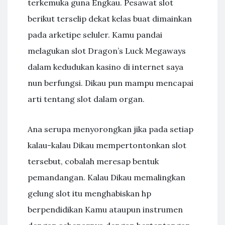
terkemuka guna Engkau. Pesawat slot
berikut terselip dekat kelas buat dimainkan
pada arketipe seluler. Kamu pandai
melagukan slot Dragon’s Luck Megaways
dalam kedudukan kasino di internet saya
nun berfungsi. Dikau pun mampu mencapai
arti tentang slot dalam organ.
Ana serupa menyorongkan jika pada setiap
kalau-kalau Dikau mempertontonkan slot
tersebut, cobalah meresap bentuk
pemandangan. Kalau Dikau memalingkan
gelung slot itu menghabiskan hp
berpendidikan Kamu ataupun instrumen