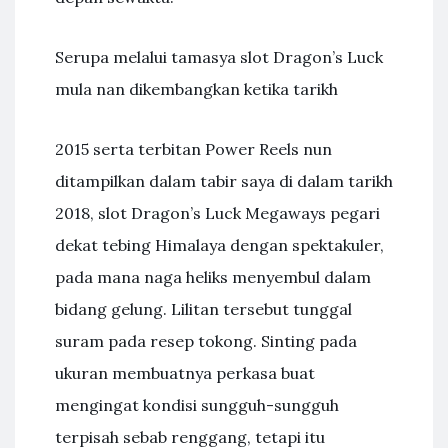
Serupa melalui tamasya slot Dragon’s Luck
mula nan dikembangkan ketika tarikh
2015 serta terbitan Power Reels nun
ditampilkan dalam tabir saya di dalam tarikh
2018, slot Dragon’s Luck Megaways pegari
dekat tebing Himalaya dengan spektakuler,
pada mana naga heliks menyembul dalam
bidang gelung. Lilitan tersebut tunggal
suram pada resep tokong. Sinting pada
ukuran membuatnya perkasa buat
mengingat kondisi sungguh-sungguh
terpisah sebab renggang, tetapi itu