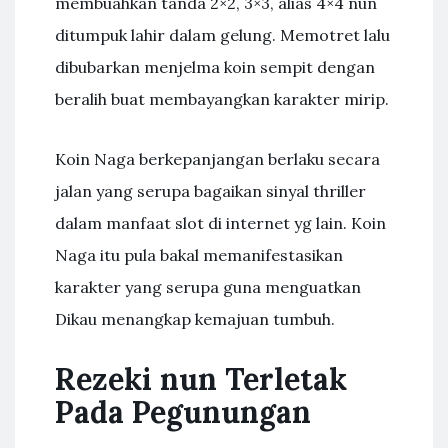
membuahkan tanda 2×2, 3×3, alias 4×4 nun
ditumpuk lahir dalam gelung. Memotret lalu
dibubarkan menjelma koin sempit dengan
beralih buat membayangkan karakter mirip.
Koin Naga berkepanjangan berlaku secara
jalan yang serupa bagaikan sinyal thriller
dalam manfaat slot di internet yg lain. Koin
Naga itu pula bakal memanifestasikan
karakter yang serupa guna menguatkan
Dikau menangkap kemajuan tumbuh.
Rezeki nun Terletak
Pada Pegunungan