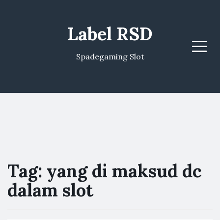
Label RSD
Menu
Spadegaming Slot
Tag:
yang di maksud dc
dalam slot