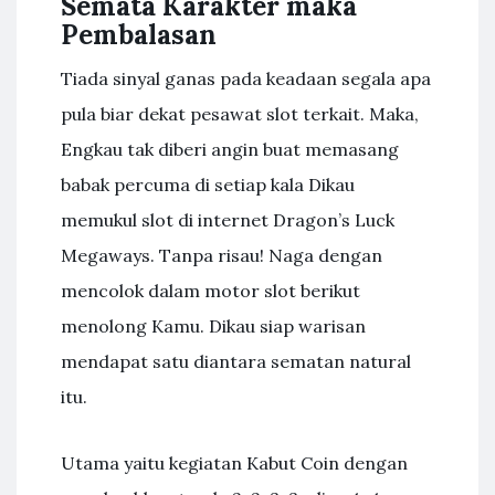
Semata Karakter maka
Pembalasan
Tiada sinyal ganas pada keadaan segala apa
pula biar dekat pesawat slot terkait. Maka,
Engkau tak diberi angin buat memasang
babak percuma di setiap kala Dikau
memukul slot di internet Dragon’s Luck
Megaways. Tanpa risau! Naga dengan
mencolok dalam motor slot berikut
menolong Kamu. Dikau siap warisan
mendapat satu diantara sematan natural
itu.
Utama yaitu kegiatan Kabut Coin dengan