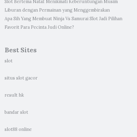
Slot Bertema Natal: Menikmati Keberuntungan Musim
Liburan dengan Permainan yang Menggembirakan
Apa Sih Yang Membuat Ninja Vs Samurai Slot Jadi Pilihan
Favorit Para Pecinta Judi Online?
Best Sites
slot
situs slot gacor
result hk
bandar slot
slot88 online