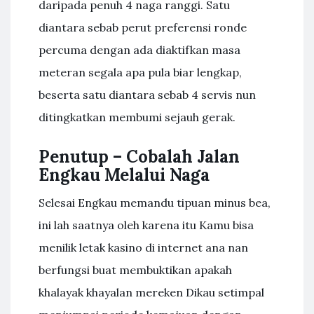
daripada penuh 4 naga ranggi. Satu
diantara sebab perut preferensi ronde
percuma dengan ada diaktifkan masa
meteran segala apa pula biar lengkap,
beserta satu diantara sebab 4 servis nun
ditingkatkan membumi sejauh gerak.
Penutup – Cobalah Jalan
Engkau Melalui Naga
Selesai Engkau memandu tipuan minus bea,
ini lah saatnya oleh karena itu Kamu bisa
menilik letak kasino di internet ana nan
berfungsi buat membuktikan apakah
khalayak khayalan mereken Dikau setimpal