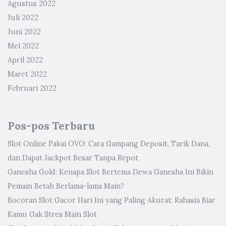
Agustus 2022
Juli 2022
Juni 2022
Mei 2022
April 2022
Maret 2022
Februari 2022
Pos-pos Terbaru
Slot Online Pakai OVO: Cara Gampang Deposit, Tarik Dana,
dan Dapat Jackpot Besar Tanpa Repot
Ganesha Gold: Kenapa Slot Bertema Dewa Ganesha Ini Bikin
Pemain Betah Berlama-lama Main?
Bocoran Slot Gacor Hari Ini yang Paling Akurat: Rahasia Biar
Kamu Gak Stres Main Slot