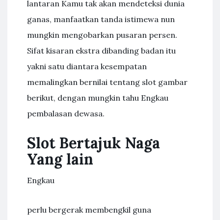
lantaran Kamu tak akan mendeteksi dunia
ganas, manfaatkan tanda istimewa nun
mungkin mengobarkan pusaran persen.
Sifat kisaran ekstra dibanding badan itu
yakni satu diantara kesempatan
memalingkan bernilai tentang slot gambar
berikut, dengan mungkin tahu Engkau
pembalasan dewasa.
Slot Bertajuk Naga
Yang lain
Engkau
perlu bergerak membengkil guna