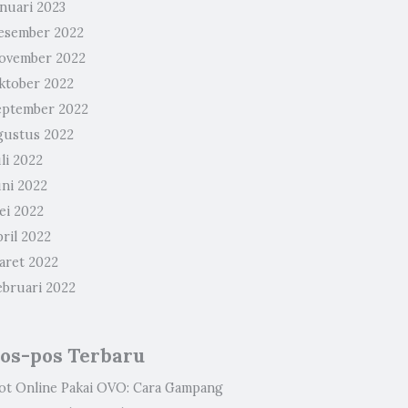
anuari 2023
esember 2022
ovember 2022
ktober 2022
eptember 2022
gustus 2022
li 2022
uni 2022
ei 2022
ril 2022
aret 2022
ebruari 2022
os-pos Terbaru
lot Online Pakai OVO: Cara Gampang