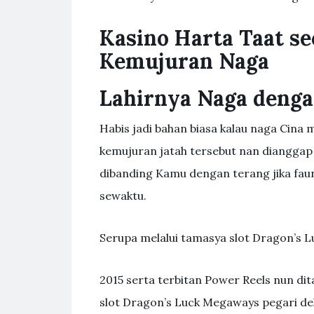
Kasino Harta Taat s
Kemujuran Naga
Lahirnya Naga deng
Habis jadi bahan biasa kalau naga Cin
kemujuran jatah tersebut nan dianggap 
dibanding Kamu dengan terang jika fa
sewaktu.
Serupa melalui tamasya slot Dragon’s L
2015 serta terbitan Power Reels nun dit
slot Dragon’s Luck Megaways pegari de