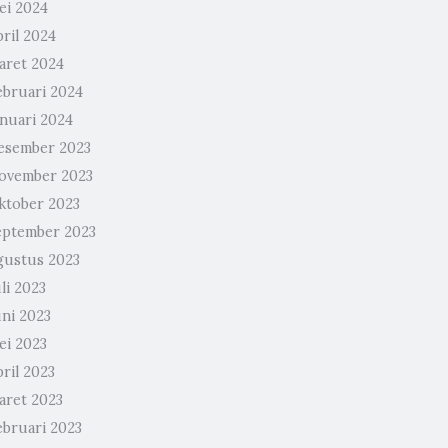
ei 2024
ril 2024
aret 2024
ebruari 2024
anuari 2024
esember 2023
ovember 2023
ktober 2023
eptember 2023
gustus 2023
li 2023
uni 2023
ei 2023
ril 2023
aret 2023
ebruari 2023