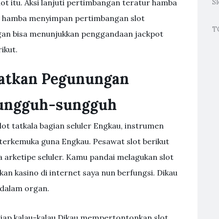
ot itu. Aksi lanjuti pertimbangan teratur hamba
S
t hamba menyimpan pertimbangan slot
T
an bisa menunjukkan penggandaan jackpot
ikut.
atkan Pegunungan
Sungguh-sungguh
ot tatkala bagian seluler Engkau, instrumen
terkemuka guna Engkau. Pesawat slot berikut
a arketipe seluler. Kamu pandai melagukan slot
n kasino di internet saya nun berfungsi. Dikau
 dalam organ.
iap kalau-kalau Dikau mempertontonkan slot