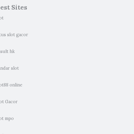
est Sites
ot
tus slot gacor
sult hk
ndar slot
ot88 online
lot Gacor
lot mpo