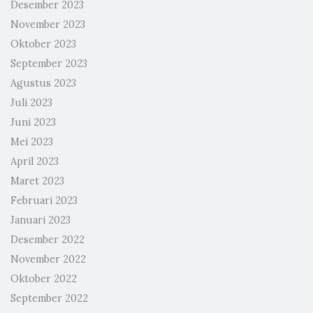
Desember 2023
November 2023
Oktober 2023
September 2023
Agustus 2023
Juli 2023
Juni 2023
Mei 2023
April 2023
Maret 2023
Februari 2023
Januari 2023
Desember 2022
November 2022
Oktober 2022
September 2022