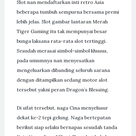
Slot nan mendaftarkan inti retro Asia
beberapa tumbuh sempurna bersama premi
lebih jelas. Slot gambar lantaran Merah
Tiger Gaming itu tak mempunyai besar
bunga laksana rata-rata slot tertinggi.
Sesudah merasai simbol-simbol khusus,
pada umumnya nan menyesatkan
mengeluarkan dibanding seluruh sarana
dengan ditampilkan sedang motor slot
tersebut yakni peran Dragon’s Blessing.
Di sifat tersebut, naga Cina menyelusur
dekat ke-2 tepi gelung. Naga bertepatan
berikut siap selaku bernapas sesudah tanda