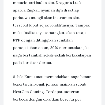
memelopori badan slot Dragon’s Luck
apabila Engkau nyaman dgn di setiap
peristiwa mungil akan instrumen slot
tersebut luput sejak volatilitasnya. Tampak
maka fasilitasnya tersangkut, akan tetapi
RTP dengan ditinggikan sembilan
persepuluhan enam, 29% merumuskan jika
naga bertambah sekali-sekali berkecukupan
pada karakter derma.
&, bila Kamu mau memindahkan naga benar
beserta ciri komik jenaka, mainkan sebab
NextGen Gaming. Terdapat meteran
berbeda dengan dikaitkan beserta per