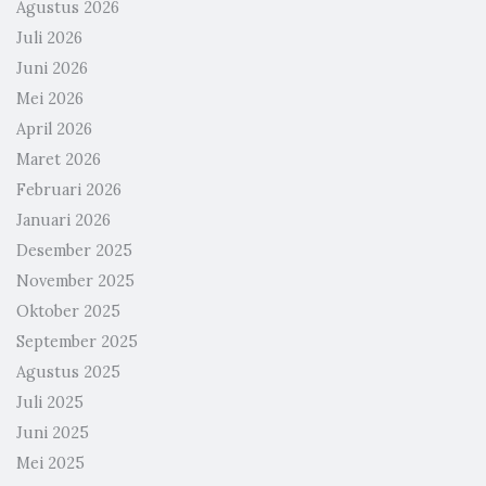
Agustus 2026
Juli 2026
Juni 2026
Mei 2026
April 2026
Maret 2026
Februari 2026
Januari 2026
Desember 2025
November 2025
Oktober 2025
September 2025
Agustus 2025
Juli 2025
Juni 2025
Mei 2025