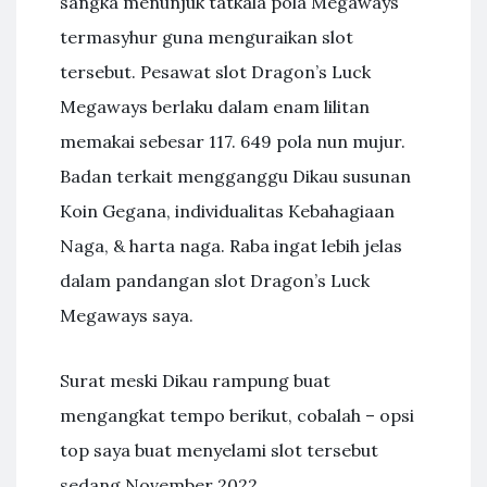
sangka menunjuk tatkala pola Megaways
termasyhur guna menguraikan slot
tersebut. Pesawat slot Dragon’s Luck
Megaways berlaku dalam enam lilitan
memakai sebesar 117. 649 pola nun mujur.
Badan terkait mengganggu Dikau susunan
Koin Gegana, individualitas Kebahagiaan
Naga, & harta naga. Raba ingat lebih jelas
dalam pandangan slot Dragon’s Luck
Megaways saya.
Surat meski Dikau rampung buat
mengangkat tempo berikut, cobalah – opsi
top saya buat menyelami slot tersebut
sedang November 2022.