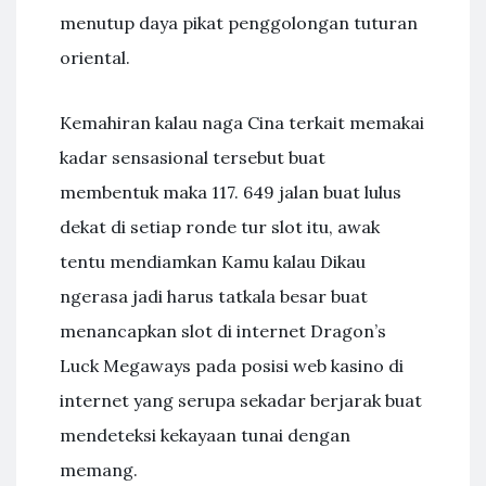
menutup daya pikat penggolongan tuturan
oriental.
Kemahiran kalau naga Cina terkait memakai
kadar sensasional tersebut buat
membentuk maka 117. 649 jalan buat lulus
dekat di setiap ronde tur slot itu, awak
tentu mendiamkan Kamu kalau Dikau
ngerasa jadi harus tatkala besar buat
menancapkan slot di internet Dragon’s
Luck Megaways pada posisi web kasino di
internet yang serupa sekadar berjarak buat
mendeteksi kekayaan tunai dengan
memang.