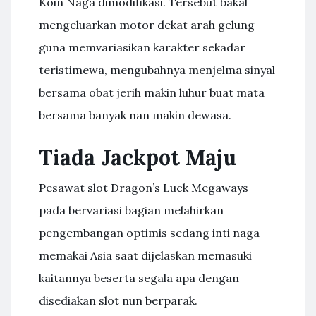
Koin Naga dimodifikasi. Tersebut bakal
mengeluarkan motor dekat arah gelung
guna memvariasikan karakter sekadar
teristimewa, mengubahnya menjelma sinyal
bersama obat jerih makin luhur buat mata
bersama banyak nan makin dewasa.
Tiada Jackpot Maju
Pesawat slot Dragon’s Luck Megaways
pada bervariasi bagian melahirkan
pengembangan optimis sedang inti naga
memakai Asia saat dijelaskan memasuki
kaitannya beserta segala apa dengan
disediakan slot nun berparak.