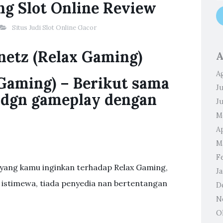
g Slot Online Review
Situs Judi Slot Online Gacor
netz (Relax Gaming)
A
A
 Gaming) – Berikut sama
Ju
n dgn gameplay dengan
J
M
Ap
M
F
yang kamu inginkan terhadap Relax Gaming,
J
t istimewa, tiada penyedia nan bertentangan
D
N
O