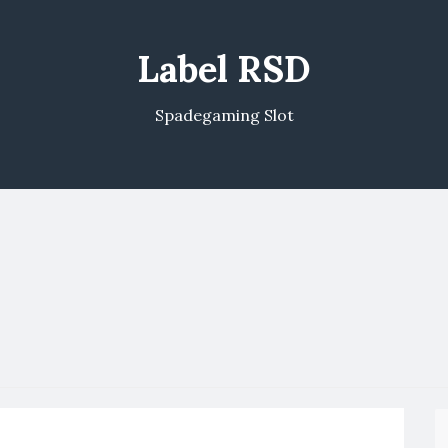
Label RSD
Spadegaming Slot