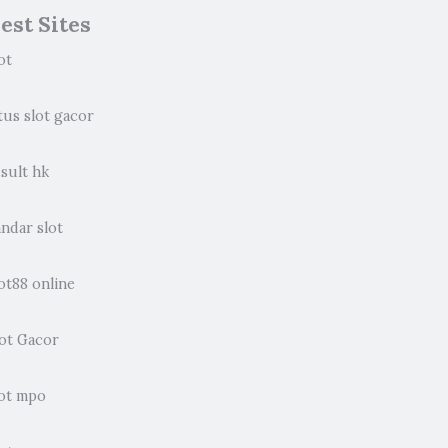
est Sites
ot
tus slot gacor
sult hk
ndar slot
ot88 online
lot Gacor
lot mpo