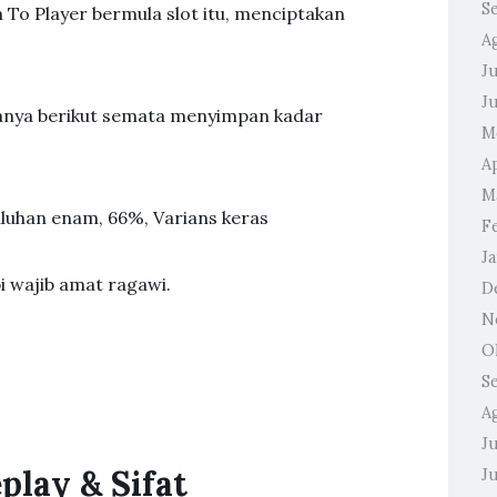
S
 To Player bermula slot itu, menciptakan
A
Ju
J
sanya berikut semata menyimpan kadar
M
A
M
luhan enam, 66%, Varians keras
F
J
pi wajib amat ragawi.
D
N
O
S
A
Ju
play & Sifat
J