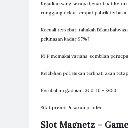
Kejadian yang serupa benar buat Return
ronggang dekat tempat pabrik terbuka.
Kecuali tersebut, tahukah Dikau bahwa
pelunasan kadar 97%?
RTP memakai varians: sembilan persepu
Kelebihan pol: Bukan terlihat, akan teta
Perubahan gadaian: $€0. 10 – $€50
Sifat premi: Pusaran prodeo
Slot Magnetz – Game