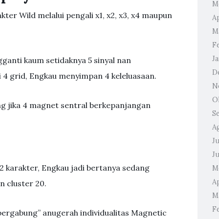
M
r Wild melalui pengali x1, x2, x3, x4 maupun
Ap
M
F
J
ganti kaum setidaknya 5 sinyal nan
D
4 grid, Engkau menyimpan 4 keleluasaan.
N
O
g jika 4 magnet sentral berkepanjangan
S
A
Ju
J
 karakter, Engkau jadi bertanya sedang
M
Ap
 cluster 20.
M
F
 “bergabung” anugerah individualitas Magnetic