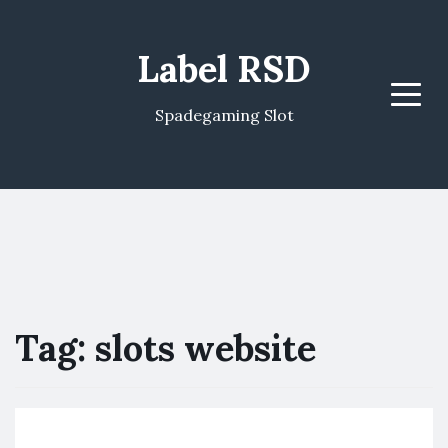
Label RSD
Menu
Spadegaming Slot
Tag:
slots website