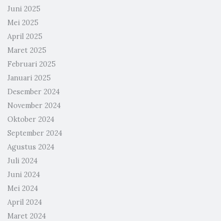
Juni 2025
Mei 2025
April 2025
Maret 2025
Februari 2025
Januari 2025
Desember 2024
November 2024
Oktober 2024
September 2024
Agustus 2024
Juli 2024
Juni 2024
Mei 2024
April 2024
Maret 2024