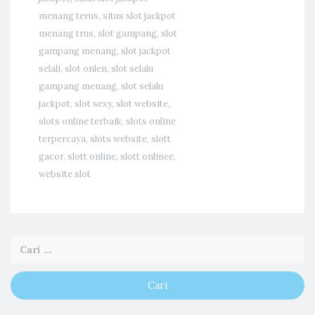
menang terus
,
situs slot jackpot
menang trus
,
slot gampang
,
slot
gampang menang
,
slot jackpot
selali
,
slot onlen
,
slot selalu
gampang menang
,
slot selalu
jackpot
,
slot sexy
,
slot website
,
slots online terbaik
,
slots online
terpercaya
,
slots website
,
slott
gacor
,
slott online
,
slott onlinee
,
website slot