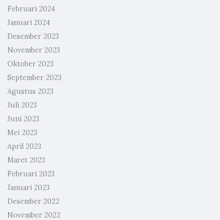
Februari 2024
Januari 2024
Desember 2023
November 2023
Oktober 2023
September 2023
Agustus 2023
Juli 2023
Juni 2023
Mei 2023
April 2023
Maret 2023
Februari 2023
Januari 2023
Desember 2022
November 2022