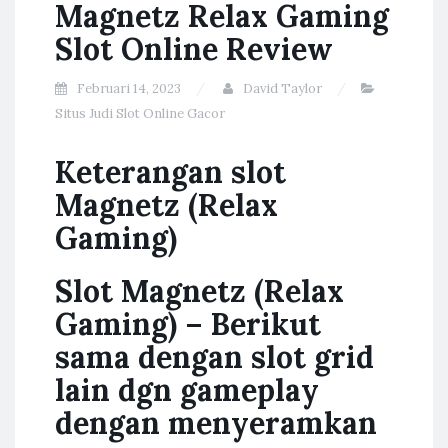
Magnetz Relax Gaming
Slot Online Review
Februari 14, 2023
David Taylor
Situs Judi Slot Online Gacor
Keterangan slot
Magnetz (Relax
Gaming)
Slot Magnetz (Relax
Gaming) – Berikut
sama dengan slot grid
lain dgn gameplay
dengan menyeramkan