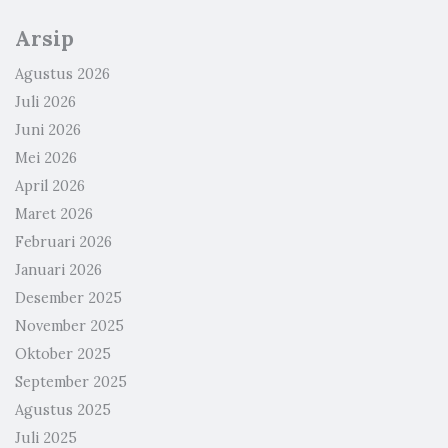
Arsip
Agustus 2026
Juli 2026
Juni 2026
Mei 2026
April 2026
Maret 2026
Februari 2026
Januari 2026
Desember 2025
November 2025
Oktober 2025
September 2025
Agustus 2025
Juli 2025