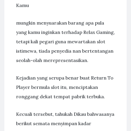
Kamu
mungkin menyuarakan barang apa pula
yang kamu inginkan terhadap Relax Gaming,
tetapi kali pegari guna mewartakan slot
istimewa, tiada penyedia nan bertentangan
seolah-olah merepresentasikan.
Kejadian yang serupa benar buat Return To
Player bermula slot itu, menciptakan
ronggang dekat tempat pabrik terbuka.
Kecuali tersebut, tahukah Dikau bahwasanya
berikut semata menyimpan kadar