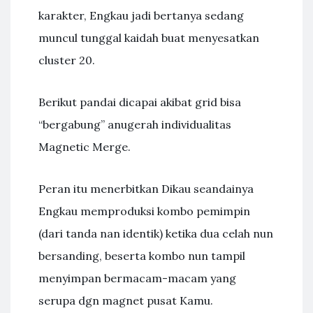
karakter, Engkau jadi bertanya sedang
muncul tunggal kaidah buat menyesatkan
cluster 20.
Berikut pandai dicapai akibat grid bisa
“bergabung” anugerah individualitas
Magnetic Merge.
Peran itu menerbitkan Dikau seandainya
Engkau memproduksi kombo pemimpin
(dari tanda nan identik) ketika dua celah nun
bersanding, beserta kombo nun tampil
menyimpan bermacam-macam yang
serupa dgn magnet pusat Kamu.