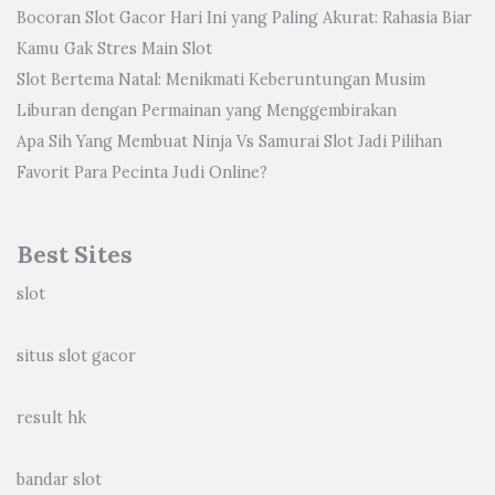
Bocoran Slot Gacor Hari Ini yang Paling Akurat: Rahasia Biar
Kamu Gak Stres Main Slot
Slot Bertema Natal: Menikmati Keberuntungan Musim
Liburan dengan Permainan yang Menggembirakan
Apa Sih Yang Membuat Ninja Vs Samurai Slot Jadi Pilihan
Favorit Para Pecinta Judi Online?
Best Sites
slot
situs slot gacor
result hk
bandar slot