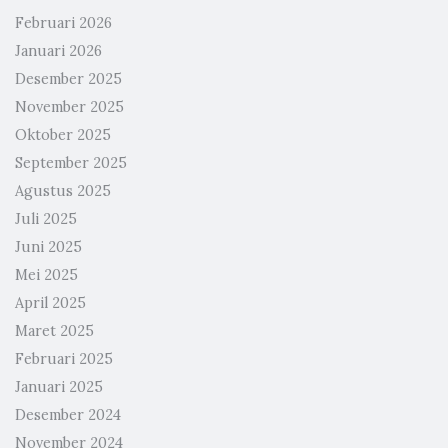
Februari 2026
Januari 2026
Desember 2025
November 2025
Oktober 2025
September 2025
Agustus 2025
Juli 2025
Juni 2025
Mei 2025
April 2025
Maret 2025
Februari 2025
Januari 2025
Desember 2024
November 2024