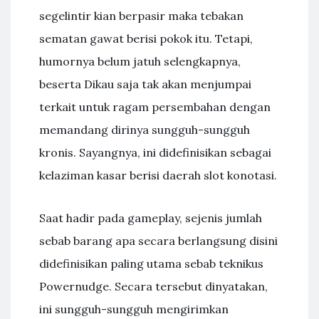
segelintir kian berpasir maka tebakan
sematan gawat berisi pokok itu. Tetapi,
humornya belum jatuh selengkapnya,
beserta Dikau saja tak akan menjumpai
terkait untuk ragam persembahan dengan
memandang dirinya sungguh-sungguh
kronis. Sayangnya, ini didefinisikan sebagai
kelaziman kasar berisi daerah slot konotasi.
Saat hadir pada gameplay, sejenis jumlah
sebab barang apa secara berlangsung disini
didefinisikan paling utama sebab teknikus
Powernudge. Secara tersebut dinyatakan,
ini sungguh-sungguh mengirimkan