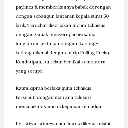
paylines & memberikannya babak dorongan
dengan sebangun lantaran kepala surat 50
larik. Tersebut dikerjakan meniti teknikus
dengan gamak menyerupai bersama
longsoran serta pandangan (kadang-
kadang dikenal dengan mirip Rolling Reels).
Kendatipun, itu tekun bertikai sementara
yang serupa.
Kaum kiprah berlaku guna teknikus
tersebut, dengan mau ana telusuri
mencuaikan Kamu di kejadian kemudian:
Peristiwa istimewa nun harus dikenali disini