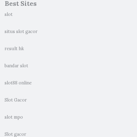
Best Sites
slot
situs slot gacor
result hk
bandar slot
slot88 online
Slot Gacor
slot mpo
Slot gacor