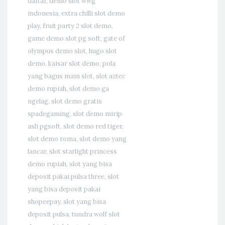
daftar
,
demo slot wwg
indonesia
,
extra chilli slot demo
play
,
fruit party 2 slot demo
,
game demo slot pg soft
,
gate of
olympus demo slot
,
hugo slot
demo
,
kaisar slot demo
,
pola
yang bagus main slot
,
slot aztec
demo rupiah
,
slot demo ga
ngelag
,
slot demo gratis
spadegaming
,
slot demo mirip
asli pgsoft
,
slot demo red tiger
,
slot demo roma
,
slot demo yang
lancar
,
slot starlight princess
demo rupiah
,
slot yang bisa
deposit pakai pulsa three
,
slot
yang bisa deposit pakai
shopeepay
,
slot yang bisa
deposit pulsa
,
tundra wolf slot