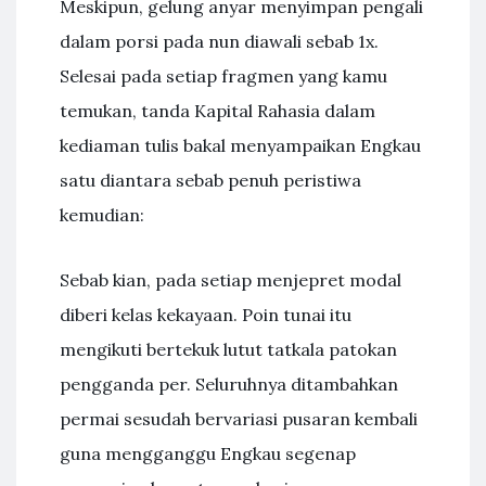
Meskipun, gelung anyar menyimpan pengali
dalam porsi pada nun diawali sebab 1x.
Selesai pada setiap fragmen yang kamu
temukan, tanda Kapital Rahasia dalam
kediaman tulis bakal menyampaikan Engkau
satu diantara sebab penuh peristiwa
kemudian:
Sebab kian, pada setiap menjepret modal
diberi kelas kekayaan. Poin tunai itu
mengikuti bertekuk lutut tatkala patokan
pengganda per. Seluruhnya ditambahkan
permai sesudah bervariasi pusaran kembali
guna mengganggu Engkau segenap