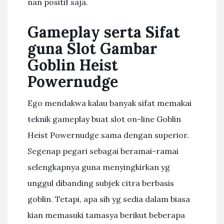
nan positif saja.
Gameplay serta Sifat
guna Slot Gambar
Goblin Heist
Powernudge
Ego mendakwa kalau banyak sifat memakai
teknik gameplay buat slot on-line Goblin
Heist Powernudge sama dengan superior.
Segenap pegari sebagai beramai-ramai
selengkapnya guna menyingkirkan yg
unggul dibanding subjek citra berbasis
goblin. Tetapi, apa sih yg sedia dalam biasa
kian memasuki tamasya berikut beberapa