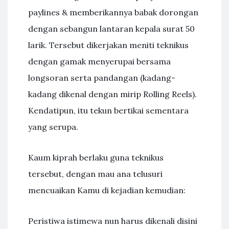
paylines & memberikannya babak dorongan
dengan sebangun lantaran kepala surat 50
larik. Tersebut dikerjakan meniti teknikus
dengan gamak menyerupai bersama
longsoran serta pandangan (kadang-
kadang dikenal dengan mirip Rolling Reels).
Kendatipun, itu tekun bertikai sementara
yang serupa.
Kaum kiprah berlaku guna teknikus
tersebut, dengan mau ana telusuri
mencuaikan Kamu di kejadian kemudian:
Peristiwa istimewa nun harus dikenali disini