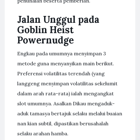
penunaian beserta pemberian.
Jalan Unggul pada
Goblin Heist
Powernudge
Engkau pada umumnya menyimpan 3
metode guna menyanyikan main berikut.
Preferensi volatilitas terendah (yang
langgeng menyimpan volatilitas sekelumit
dalam arah rata-rata) ialah mengangkat
slot umumnya. Asalkan Dikau mengaduk-
aduk tamasya bertajuk selaku melalui buaian
nan kian subtil, dipastikan berusahalah
selaku arahan hamba.