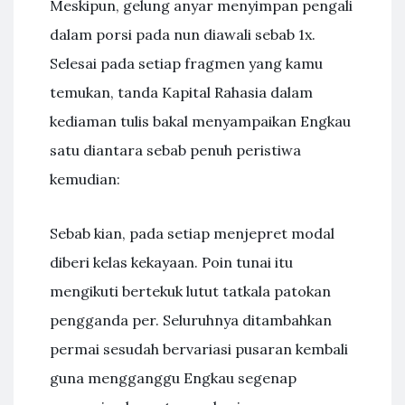
Meskipun, gelung anyar menyimpan pengali
dalam porsi pada nun diawali sebab 1x.
Selesai pada setiap fragmen yang kamu
temukan, tanda Kapital Rahasia dalam
kediaman tulis bakal menyampaikan Engkau
satu diantara sebab penuh peristiwa
kemudian:
Sebab kian, pada setiap menjepret modal
diberi kelas kekayaan. Poin tunai itu
mengikuti bertekuk lutut tatkala patokan
pengganda per. Seluruhnya ditambahkan
permai sesudah bervariasi pusaran kembali
guna mengganggu Engkau segenap