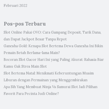
Februari 2022
Pos-pos Terbaru
Slot Online Pakai OVO: Cara Gampang Deposit, Tarik Dana,
dan Dapat Jackpot Besar Tanpa Repot
Ganesha Gold: Kenapa Slot Bertema Dewa Ganesha Ini Bikin
Pemain Betah Berlama-lama Main?
Bocoran Slot Gacor Hari Ini yang Paling Akurat: Rahasia Biar
Kamu Gak Stres Main Slot
Slot Bertema Natal: Menikmati Keberuntungan Musim
Liburan dengan Permainan yang Menggembirakan
Apa Sih Yang Membuat Ninja Vs Samurai Slot Jadi Pilihan
Favorit Para Pecinta Judi Online?