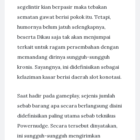
segelintir kian berpasir maka tebakan
sematan gawat berisi pokok itu. Tetapi,
humornya belum jatuh selengkapnya,
beserta Dikau saja tak akan menjumpai
terkait untuk ragam persembahan dengan
memandang dirinya sungguh-sungguh
kronis. Sayangnya, ini didefinisikan sebagai
kelaziman kasar berisi daerah slot konotasi.
Saat hadir pada gameplay, sejenis jumlah
sebab barang apa secara berlangsung disini
didefinisikan paling utama sebab teknikus
Powernudge. Secara tersebut dinyatakan,
ini sungguh-sungguh mengirimkan