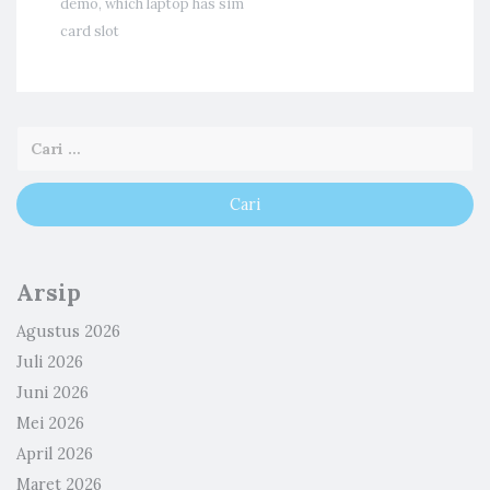
demo
,
which laptop has sim
card slot
Arsip
Agustus 2026
Juli 2026
Juni 2026
Mei 2026
April 2026
Maret 2026