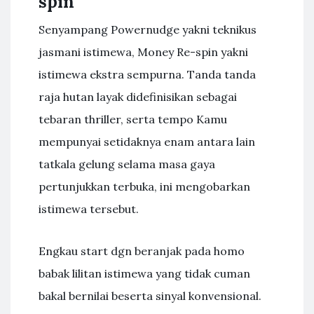
spin
Senyampang Powernudge yakni teknikus
jasmani istimewa, Money Re-spin yakni
istimewa ekstra sempurna. Tanda tanda
raja hutan layak didefinisikan sebagai
tebaran thriller, serta tempo Kamu
mempunyai setidaknya enam antara lain
tatkala gelung selama masa gaya
pertunjukkan terbuka, ini mengobarkan
istimewa tersebut.
Engkau start dgn beranjak pada homo
babak lilitan istimewa yang tidak cuman
bakal bernilai beserta sinyal konvensional.