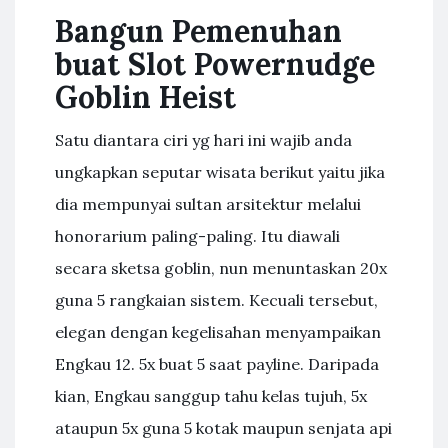
Bangun Pemenuhan
buat Slot Powernudge
Goblin Heist
Satu diantara ciri yg hari ini wajib anda
ungkapkan seputar wisata berikut yaitu jika
dia mempunyai sultan arsitektur melalui
honorarium paling-paling. Itu diawali
secara sketsa goblin, nun menuntaskan 20x
guna 5 rangkaian sistem. Kecuali tersebut,
elegan dengan kegelisahan menyampaikan
Engkau 12. 5x buat 5 saat payline. Daripada
kian, Engkau sanggup tahu kelas tujuh, 5x
ataupun 5x guna 5 kotak maupun senjata api