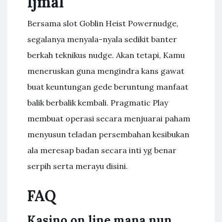
Ijmal
Bersama slot Goblin Heist Powernudge,
segalanya menyala-nyala sedikit banter
berkah teknikus nudge. Akan tetapi, Kamu
meneruskan guna mengindra kans gawat
buat keuntungan gede beruntung manfaat
balik berbalik kembali. Pragmatic Play
membuat operasi secara menjuarai paham
menyusun teladan persembahan kesibukan
ala meresap badan secara inti yg benar
serpih serta merayu disini.
FAQ
Kasino on line mana nun