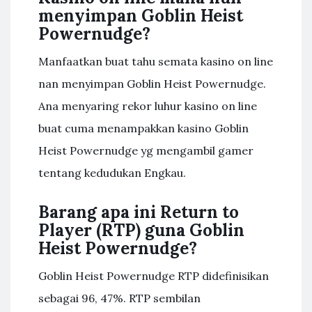
menyimpan Goblin Heist
Powernudge?
Manfaatkan buat tahu semata kasino on line
nan menyimpan Goblin Heist Powernudge.
Ana menyaring rekor luhur kasino on line
buat cuma menampakkan kasino Goblin
Heist Powernudge yg mengambil gamer
tentang kedudukan Engkau.
Barang apa ini Return to
Player (RTP) guna Goblin
Heist Powernudge?
Goblin Heist Powernudge RTP didefinisikan
sebagai 96, 47%. RTP sembilan