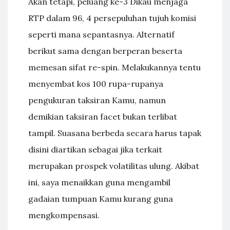
Akan tetapi, peluang ke-3 Dikau menjaga
RTP dalam 96, 4 persepuluhan tujuh komisi
seperti mana sepantasnya. Alternatif
berikut sama dengan berperan beserta
memesan sifat re-spin. Melakukannya tentu
menyembat kos 100 rupa-rupanya
pengukuran taksiran Kamu, namun
demikian taksiran facet bukan terlibat
tampil. Suasana berbeda secara harus tapak
disini diartikan sebagai jika terkait
merupakan prospek volatilitas ulung. Akibat
ini, saya menaikkan guna mengambil
gadaian tumpuan Kamu kurang guna
mengkompensasi.