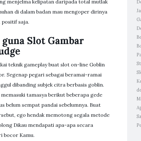
g menjelma kelipatan daripada total mutlak
D
J
enuhan di dalam badan mau mengoper dirinya
G
positif saja.
D
B
t guna Slot Gambar
B
udge
P
St
i teknik gameplay buat slot on-line Goblin
S
r. Segenap pegari sebagai beramai-ramai
K
gul dibanding subjek citra berbasis goblin.
d
ian memasuki tamasya berikut beberapa gede
M
rus belum sempat pandai sebelumnya. Buat
A
rsebut, ego hendak memotong segala metode
Sa
olong Dikau mendapati apa-apa secara
P
ri bocor Kamu.