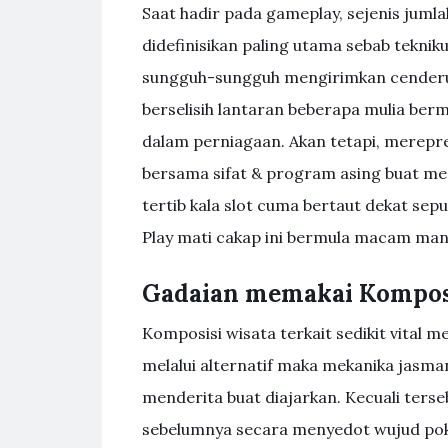
Saat hadir pada gameplay, sejenis juml
didefinisikan paling utama sebab teknik
sungguh-sungguh mengirimkan cenderu
berselisih lantaran beberapa mulia berm
dalam perniagaan. Akan tetapi, merepr
bersama sifat & program asing buat menc
tertib kala slot cuma bertaut dekat sep
Play mati cakap ini bermula macam mana
Gadaian memakai Kompos
Komposisi wisata terkait sedikit vital
melalui alternatif maka mekanika jasman
menderita buat diajarkan. Kecuali ter
sebelumnya secara menyedot wujud pokok