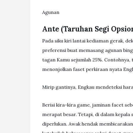
Agunan
Ante (Taruhan Segi Opsio
Pada siku kiri lantai kediaman gerak, d
preferensi buat memasang agunan bingk
tagan Kamu sejumlah 25%. Contohnya, 
menonjolkan faset perkiraan nyata Engk
Mirip gantinya, Engkau mendeteksi har
Berisi kira-kira game, jaminan facet se
merapat besar. Tetapi, di dalam kepala s
diperlukan. Awak hendak membicarakan 