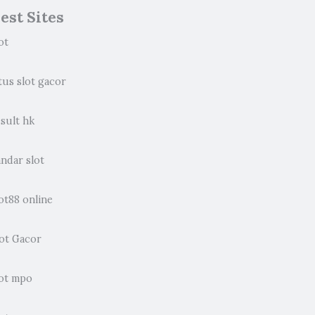
est Sites
ot
tus slot gacor
sult hk
ndar slot
ot88 online
lot Gacor
lot mpo