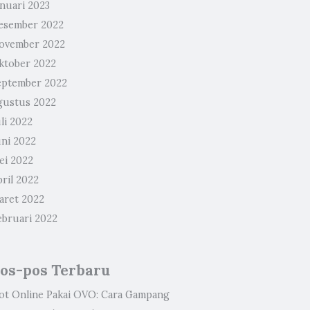
anuari 2023
esember 2022
ovember 2022
ktober 2022
eptember 2022
gustus 2022
li 2022
uni 2022
ei 2022
ril 2022
aret 2022
ebruari 2022
os-pos Terbaru
lot Online Pakai OVO: Cara Gampang