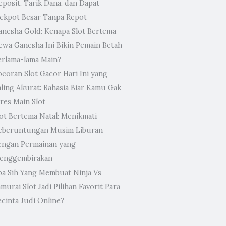
eposit, Tarik Dana, dan Dapat
ackpot Besar Tanpa Repot
anesha Gold: Kenapa Slot Bertema
ewa Ganesha Ini Bikin Pemain Betah
erlama-lama Main?
ocoran Slot Gacor Hari Ini yang
aling Akurat: Rahasia Biar Kamu Gak
res Main Slot
lot Bertema Natal: Menikmati
eberuntungan Musim Liburan
engan Permainan yang
enggembirakan
pa Sih Yang Membuat Ninja Vs
murai Slot Jadi Pilihan Favorit Para
ecinta Judi Online?