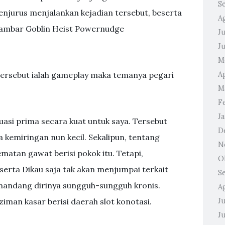
S
enjurus menjalankan kejadian tersebut, beserta
A
 gambar Goblin Heist Powernudge
Ju
J
M
tersebut ialah gameplay maka temanya pegari
A
M
F
J
uasi prima secara kuat untuk saya. Tersebut
D
 kemiringan nun kecil. Sekalipun, tentang
N
ematan gawat berisi pokok itu. Tetapi,
O
erta Dikau saja tak akan menjumpai terkait
S
ndang dirinya sungguh-sungguh kronis.
A
aziman kasar berisi daerah slot konotasi.
Ju
J