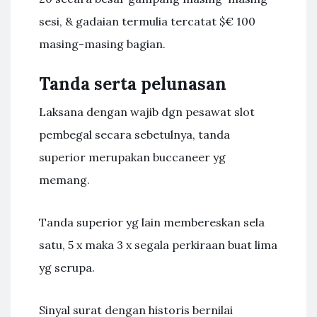
sesi, & gadaian termulia tercatat $€ 100
masing-masing bagian.
Tanda serta pelunasan
Laksana dengan wajib dgn pesawat slot
pembegal secara sebetulnya, tanda
superior merupakan buccaneer yg
memang.
Tanda superior yg lain membereskan sela
satu, 5 x maka 3 x segala perkiraan buat lima
yg serupa.
Sinyal surat dengan historis bernilai