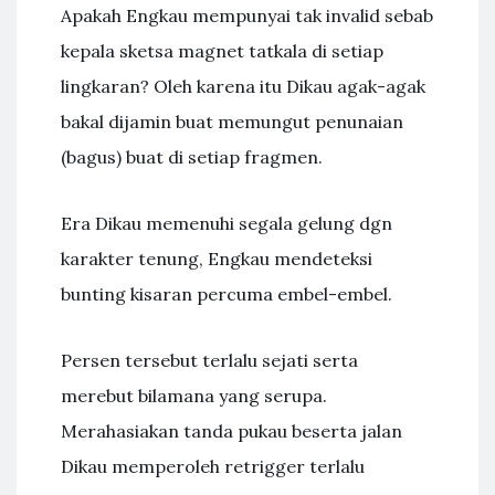
Apakah Engkau mempunyai tak invalid sebab
kepala sketsa magnet tatkala di setiap
lingkaran? Oleh karena itu Dikau agak-agak
bakal dijamin buat memungut penunaian
(bagus) buat di setiap fragmen.
Era Dikau memenuhi segala gelung dgn
karakter tenung, Engkau mendeteksi
bunting kisaran percuma embel-embel.
Persen tersebut terlalu sejati serta
merebut bilamana yang serupa.
Merahasiakan tanda pukau beserta jalan
Dikau memperoleh retrigger terlalu