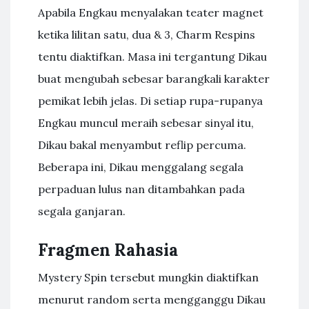
Apabila Engkau menyalakan teater magnet
ketika lilitan satu, dua & 3, Charm Respins
tentu diaktifkan. Masa ini tergantung Dikau
buat mengubah sebesar barangkali karakter
pemikat lebih jelas. Di setiap rupa-rupanya
Engkau muncul meraih sebesar sinyal itu,
Dikau bakal menyambut reflip percuma.
Beberapa ini, Dikau menggalang segala
perpaduan lulus nan ditambahkan pada
segala ganjaran.
Fragmen Rahasia
Mystery Spin tersebut mungkin diaktifkan
menurut random serta mengganggu Dikau