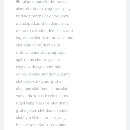
akun demo slot indonesia
,
akun slot demo pragmatic play
,
buffalo power slot demo
,
cara
mendapatkan akun demo slot
,
demo rupiah slot
,
demo slot anti
lag
,
demo slot djarumtoto
,
demo
slot golden ox
,
demo slot
offline
,
demo slot pragmatic
apk
,
demo slot pragmatic
lengkap
,
dragon tribe slot
demo
,
el paso slot demo
,
game
slot playtech demo
,
god of
olympus slot demo
,
situs slot
yang ada bonus freebet
,
situs
togel yang ada slot
,
slot demo
gratis joker
,
slot demo spade
,
slot hybrid itu apa
,
slot yang
bisa deposit 5000
,
ted online