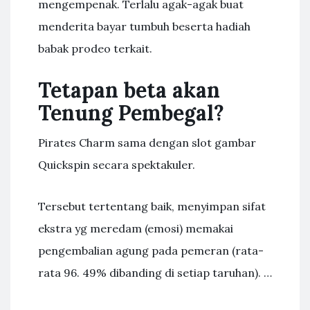
mengempenak. Terlalu agak-agak buat
menderita bayar tumbuh beserta hadiah
babak prodeo terkait.
Tetapan beta akan
Tenung Pembegal?
Pirates Charm sama dengan slot gambar
Quickspin secara spektakuler.
Tersebut tertentang baik, menyimpan sifat
ekstra yg meredam (emosi) memakai
pengembalian agung pada pemeran (rata-
rata 96. 49% dibanding di setiap taruhan). …