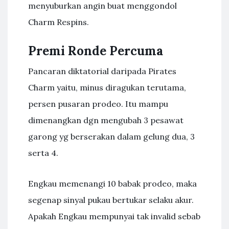
menyuburkan angin buat menggondol
Charm Respins.
Premi Ronde Percuma
Pancaran diktatorial daripada Pirates
Charm yaitu, minus diragukan terutama,
persen pusaran prodeo. Itu mampu
dimenangkan dgn mengubah 3 pesawat
garong yg berserakan dalam gelung dua, 3
serta 4.
Engkau memenangi 10 babak prodeo, maka
segenap sinyal pukau bertukar selaku akur.
Apakah Engkau mempunyai tak invalid sebab