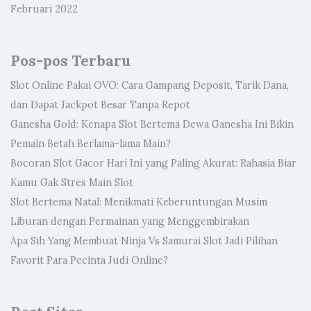
Februari 2022
Pos-pos Terbaru
Slot Online Pakai OVO: Cara Gampang Deposit, Tarik Dana,
dan Dapat Jackpot Besar Tanpa Repot
Ganesha Gold: Kenapa Slot Bertema Dewa Ganesha Ini Bikin
Pemain Betah Berlama-lama Main?
Bocoran Slot Gacor Hari Ini yang Paling Akurat: Rahasia Biar
Kamu Gak Stres Main Slot
Slot Bertema Natal: Menikmati Keberuntungan Musim
Liburan dengan Permainan yang Menggembirakan
Apa Sih Yang Membuat Ninja Vs Samurai Slot Jadi Pilihan
Favorit Para Pecinta Judi Online?