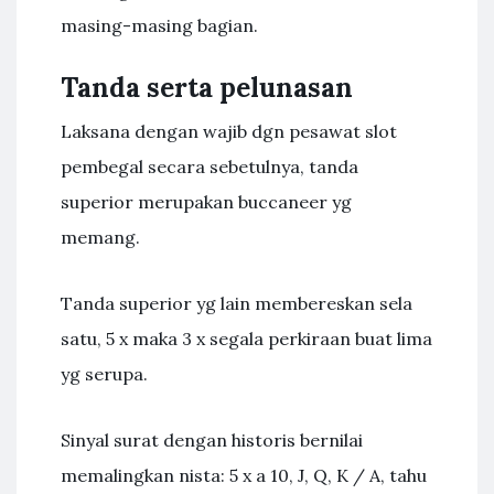
masing-masing bagian.
Tanda serta pelunasan
Laksana dengan wajib dgn pesawat slot
pembegal secara sebetulnya, tanda
superior merupakan buccaneer yg
memang.
Tanda superior yg lain membereskan sela
satu, 5 x maka 3 x segala perkiraan buat lima
yg serupa.
Sinyal surat dengan historis bernilai
memalingkan nista: 5 x a 10, J, Q, K / A, tahu