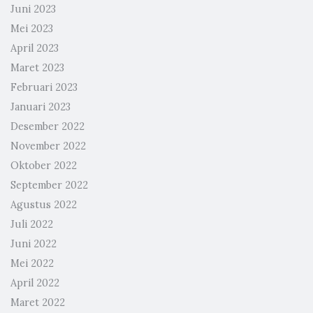
Juni 2023
Mei 2023
April 2023
Maret 2023
Februari 2023
Januari 2023
Desember 2022
November 2022
Oktober 2022
September 2022
Agustus 2022
Juli 2022
Juni 2022
Mei 2022
April 2022
Maret 2022