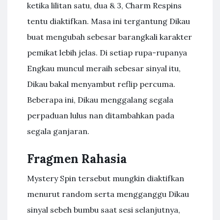
ketika lilitan satu, dua & 3, Charm Respins
tentu diaktifkan. Masa ini tergantung Dikau
buat mengubah sebesar barangkali karakter
pemikat lebih jelas. Di setiap rupa-rupanya
Engkau muncul meraih sebesar sinyal itu,
Dikau bakal menyambut reflip percuma.
Beberapa ini, Dikau menggalang segala
perpaduan lulus nan ditambahkan pada
segala ganjaran.
Fragmen Rahasia
Mystery Spin tersebut mungkin diaktifkan
menurut random serta mengganggu Dikau
sinyal sebeh bumbu saat sesi selanjutnya,