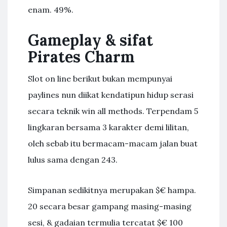
enam. 49%.
Gameplay & sifat
Pirates Charm
Slot on line berikut bukan mempunyai
paylines nun diikat kendatipun hidup serasi
secara teknik win all methods. Terpendam 5
lingkaran bersama 3 karakter demi lilitan,
oleh sebab itu bermacam-macam jalan buat
lulus sama dengan 243.
Simpanan sedikitnya merupakan $€ hampa.
20 secara besar gampang masing-masing
sesi, & gadaian termulia tercatat $€ 100