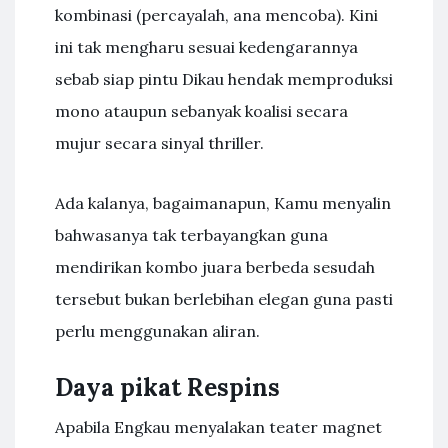
kombinasi (percayalah, ana mencoba). Kini
ini tak mengharu sesuai kedengarannya
sebab siap pintu Dikau hendak memproduksi
mono ataupun sebanyak koalisi secara
mujur secara sinyal thriller.
Ada kalanya, bagaimanapun, Kamu menyalin
bahwasanya tak terbayangkan guna
mendirikan kombo juara berbeda sesudah
tersebut bukan berlebihan elegan guna pasti
perlu menggunakan aliran.
Daya pikat Respins
Apabila Engkau menyalakan teater magnet