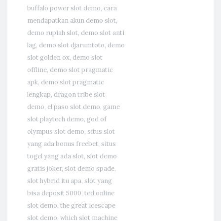
buffalo power slot demo
,
cara
mendapatkan akun demo slot
,
demo rupiah slot
,
demo slot anti
lag
,
demo slot djarumtoto
,
demo
slot golden ox
,
demo slot
offline
,
demo slot pragmatic
apk
,
demo slot pragmatic
lengkap
,
dragon tribe slot
demo
,
el paso slot demo
,
game
slot playtech demo
,
god of
olympus slot demo
,
situs slot
yang ada bonus freebet
,
situs
togel yang ada slot
,
slot demo
gratis joker
,
slot demo spade
,
slot hybrid itu apa
,
slot yang
bisa deposit 5000
,
ted online
slot demo
,
the great icescape
slot demo
,
which slot machine