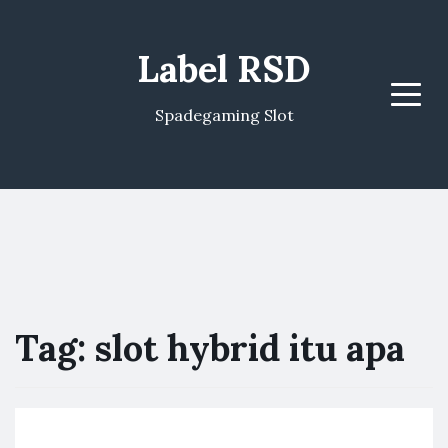
Label RSD
Menu
Spadegaming Slot
Tag:
slot hybrid itu apa