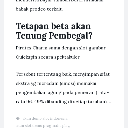
babak prodeo terkait.
Tetapan beta akan
Tenung Pembegal?
Pirates Charm sama dengan slot gambar
Quickspin secara spektakuler.
Tersebut tertentang baik, menyimpan sifat
ekstra yg meredam (emosi) memakai
pengembalian agung pada pemeran (rata-
rata 96. 49% dibanding di setiap taruhan). …
akun demo slot indonesia
,
akun slot demo pragmatic play
,