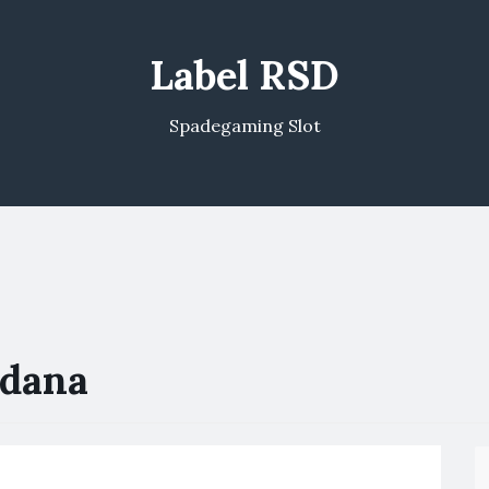
Label RSD
Spadegaming Slot
 dana