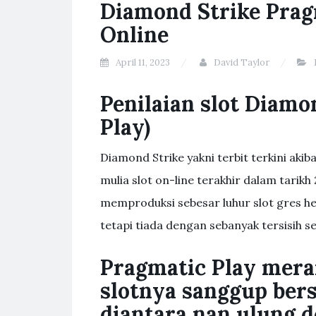
Diamond Strike Prag
Online
April 11, 2023
David Taylor
Penilaian slot Diamo
Play)
Diamond Strike yakni terbit terkini ak
mulia slot on-line terakhir dalam tari
memproduksi sebesar luhur slot gres he
tetapi tiada dengan sebanyak tersisih se
Pragmatic Play me
slotnya sanggup ber
diantara nan ulung 