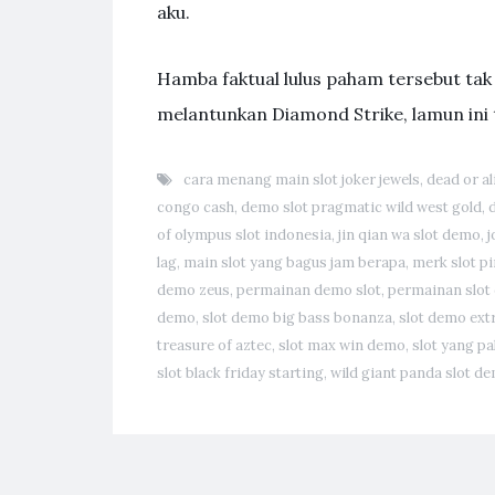
aku.
Hamba faktual lulus paham tersebut tak
melantunkan Diamond Strike, lamun ini
cara menang main slot joker jewels
,
dead or al
congo cash
,
demo slot pragmatic wild west gold
,
of olympus slot indonesia
,
jin qian wa slot demo
,
j
lag
,
main slot yang bagus jam berapa
,
merk slot p
demo zeus
,
permainan demo slot
,
permainan slot
demo
,
slot demo big bass bonanza
,
slot demo extra
treasure of aztec
,
slot max win demo
,
slot yang pa
slot black friday starting
,
wild giant panda slot d