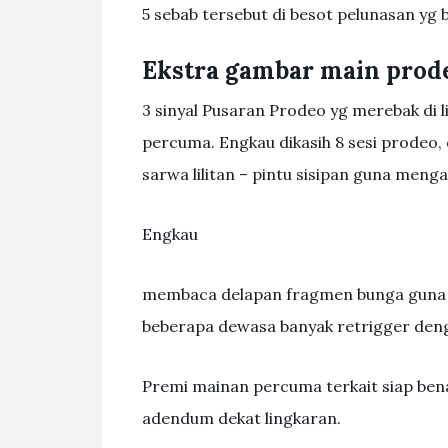
5 sebab tersebut di besot pelunasan yg 
Ekstra gambar main prod
3 sinyal Pusaran Prodeo yg merebak di l
percuma. Engkau dikasih 8 sesi prodeo
sarwa lilitan – pintu sisipan guna meng
Engkau
membaca delapan fragmen bunga guna di
beberapa dewasa banyak retrigger de
Premi mainan percuma terkait siap bena
adendum dekat lingkaran.