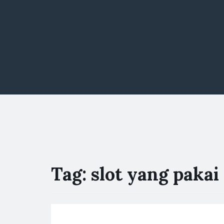
Tag:
slot yang pakai