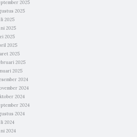
eptember 2025
gustus 2025
li 2025
uni 2025
ei 2025
pril 2025
aret 2025
ebruari 2025
anuari 2025
esember 2024
ovember 2024
ktober 2024
eptember 2024
gustus 2024
li 2024
uni 2024