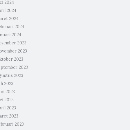
ei 2024
ril 2024
aret 2024
ebruari 2024
anuari 2024
esember 2023
ovember 2023
ktober 2023
eptember 2023
gustus 2023
li 2023
uni 2023
ei 2023
ril 2023
aret 2023
ebruari 2023