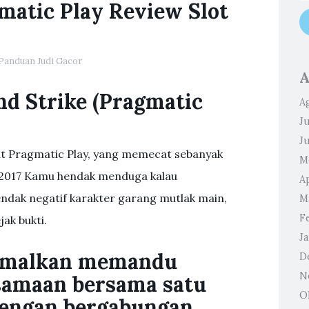
matic Play Review Slot
Panduan Judi Gacor
A
nd Strike (Pragmatic
A
Ju
J
ibat Pragmatic Play, yang memecat sebanyak
M
kh 2017 Kamu hendak menduga kalau
Ap
ndak negatif karakter garang mutlak main,
M
F
jak bukti.
J
ramalkan memandu
D
N
samaan bersama satu
O
dengan bergabungan