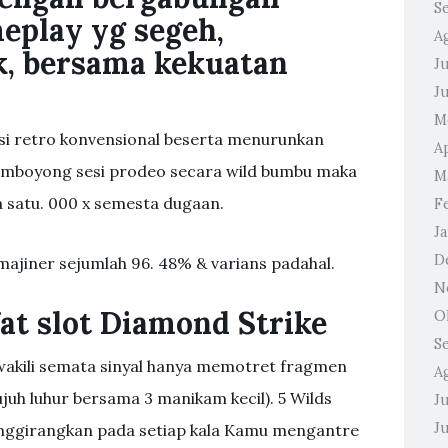
S
meplay yg segeh,
A
ok, bersama kekuatan
Ju
J
M
ngsi retro konvensional beserta menurunkan
A
emboyong sesi prodeo secara wild bumbu maka
M
 satu. 000 x semesta dugaan.
F
J
D
majiner sejumlah 96. 48% & varians padahal.
N
at slot Diamond Strike
O
S
kili semata sinyal hanya memotret fragmen
A
juh luhur bersama 3 manikam kecil). 5 Wilds
Ju
J
nggirangkan pada setiap kala Kamu mengantre