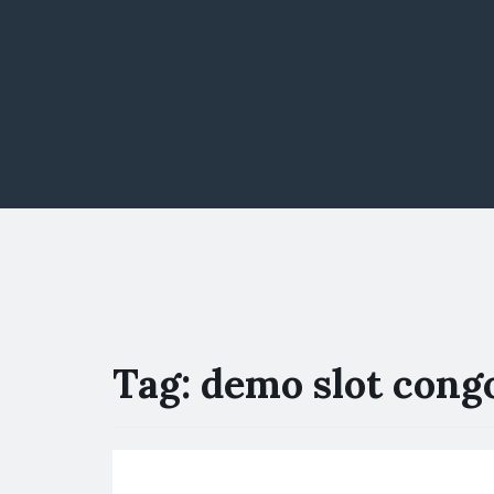
Tag:
demo slot cong