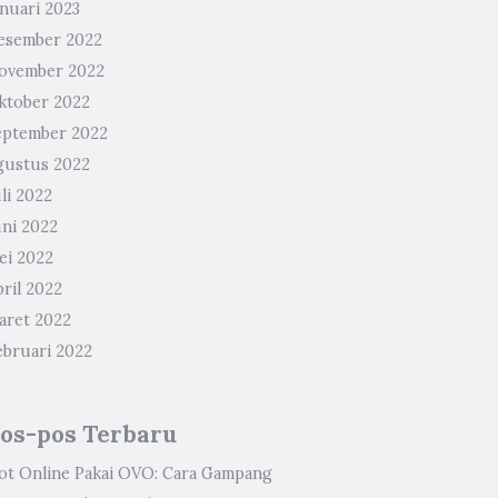
anuari 2023
esember 2022
ovember 2022
ktober 2022
eptember 2022
gustus 2022
li 2022
uni 2022
ei 2022
ril 2022
aret 2022
ebruari 2022
os-pos Terbaru
lot Online Pakai OVO: Cara Gampang