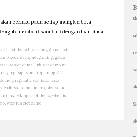
B
sl
 akan berlaku pada setiap mungkin beta
 tengah membuat sanubari dengan luar biasa. …
si
ive 2 slot demo bonus buy
,
demo slot
re
demo zeus slot spadegaming
,
gates
oker123 slot demo
,
link slot demo no
ba
intu yang bagus
,
microgaming slot
 demo
,
pragmatic slot indonesia
sl
 chilli
,
slot demo micro
,
slot demo
kai dana
,
vikings slot demo
,
when is
emo
,
wolf run slot demo
S
s