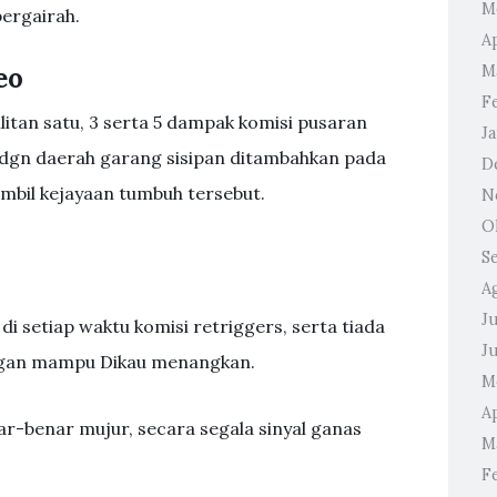
M
bergairah.
Ap
eo
M
F
ilitan satu, 3 serta 5 dampak komisi pusaran
J
, dgn daerah garang sisipan ditambahkan pada
D
ambil kejayaan tumbuh tersebut.
N
O
S
A
Ju
 setiap waktu komisi retriggers, serta tiada
J
ngan mampu Dikau menangkan.
M
Ap
r-benar mujur, secara segala sinyal ganas
M
F