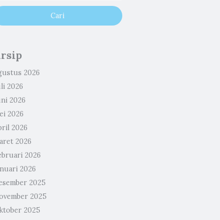
rsip
gustus 2026
li 2026
uni 2026
ei 2026
ril 2026
aret 2026
ebruari 2026
anuari 2026
esember 2025
ovember 2025
ktober 2025