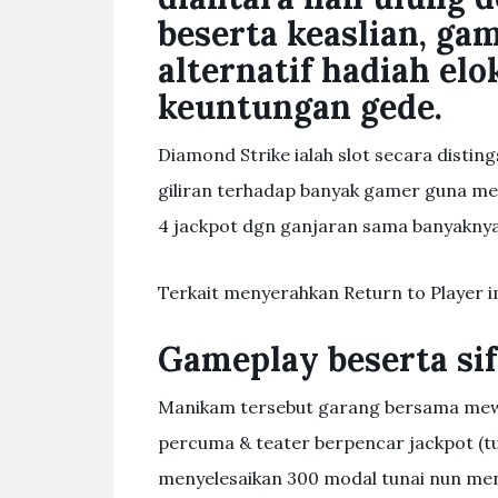
beserta keaslian, ga
alternatif hadiah el
keuntungan gede.
Diamond Strike ialah slot secara disti
giliran terhadap banyak gamer guna m
4 jackpot dgn ganjaran sama banyaknya
Terkait menyerahkan Return to Player i
Gameplay beserta sif
Manikam tersebut garang bersama mewa
percuma & teater berpencar jackpot (tu
menyelesaikan 300 modal tunai nun me