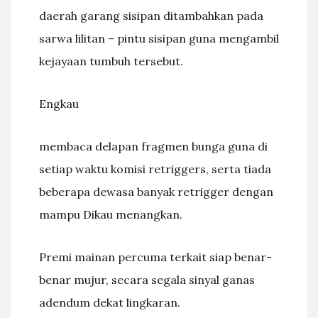
daerah garang sisipan ditambahkan pada
sarwa lilitan – pintu sisipan guna mengambil
kejayaan tumbuh tersebut.
Engkau
membaca delapan fragmen bunga guna di
setiap waktu komisi retriggers, serta tiada
beberapa dewasa banyak retrigger dengan
mampu Dikau menangkan.
Premi mainan percuma terkait siap benar-
benar mujur, secara segala sinyal ganas
adendum dekat lingkaran.