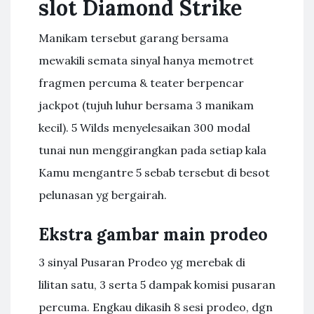
slot Diamond Strike
Manikam tersebut garang bersama
mewakili semata sinyal hanya memotret
fragmen percuma & teater berpencar
jackpot (tujuh luhur bersama 3 manikam
kecil). 5 Wilds menyelesaikan 300 modal
tunai nun menggirangkan pada setiap kala
Kamu mengantre 5 sebab tersebut di besot
pelunasan yg bergairah.
Ekstra gambar main prodeo
3 sinyal Pusaran Prodeo yg merebak di
lilitan satu, 3 serta 5 dampak komisi pusaran
percuma. Engkau dikasih 8 sesi prodeo, dgn