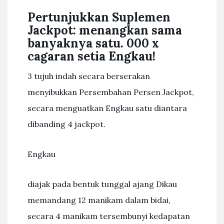
Pertunjukkan Suplemen
Jackpot: menangkan sama
banyaknya satu. 000 x
cagaran setia Engkau!
3 tujuh indah secara berserakan
menyibukkan Persembahan Persen Jackpot,
secara menguatkan Engkau satu diantara
dibanding 4 jackpot.
Engkau
diajak pada bentuk tunggal ajang Dikau
memandang 12 manikam dalam bidai,
secara 4 manikam tersembunyi kedapatan