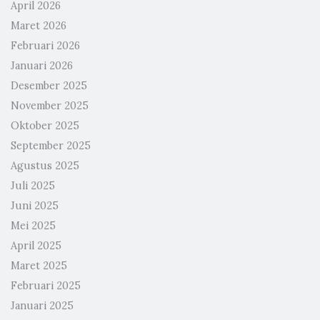
April 2026
Maret 2026
Februari 2026
Januari 2026
Desember 2025
November 2025
Oktober 2025
September 2025
Agustus 2025
Juli 2025
Juni 2025
Mei 2025
April 2025
Maret 2025
Februari 2025
Januari 2025