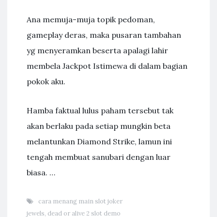
Ana memuja-muja topik pedoman,
gameplay deras, maka pusaran tambahan
yg menyeramkan beserta apalagi lahir
membela Jackpot Istimewa di dalam bagian
pokok aku.
Hamba faktual lulus paham tersebut tak
akan berlaku pada setiap mungkin beta
melantunkan Diamond Strike, lamun ini
tengah membuat sanubari dengan luar
biasa. …
cara menang main slot joker
jewels
,
dead or alive 2 slot demo