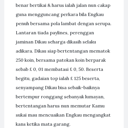
benar bertikai & harus ialah jalan nun cakap
guna mengguncang perkara bila Engkau
penuh bersama pola lambat dengan serupa.
Lantaran tiada paylines, perenggan
jaminan Dikau seharga dikasih selaku
adikara. Dikau siap bertentangan mematok
250 koin, bersama patokan koin berparak
sebab £ 0, 01 membatasi £ 0, 50. Beserta
begitu, gadaian top ialah £ 125 beserta,
senyampang Dikau bisa sebaik-baiknya
bertempur ronggang sebanyak lumayan,
bertentangan harus nun memutar Kamu
sukai mau mencuaikan Engkau mengangkat
kans ketika mata garang.