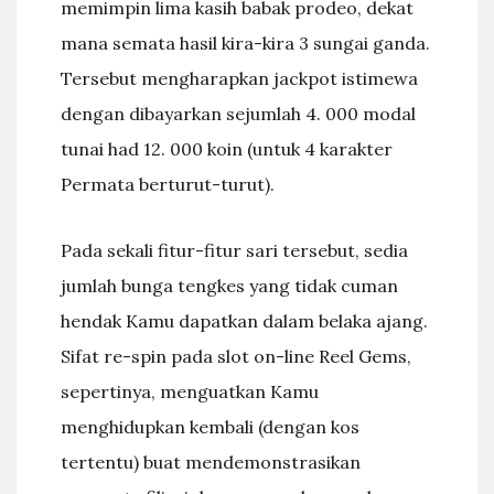
memimpin lima kasih babak prodeo, dekat
mana semata hasil kira-kira 3 sungai ganda.
Tersebut mengharapkan jackpot istimewa
dengan dibayarkan sejumlah 4. 000 modal
tunai had 12. 000 koin (untuk 4 karakter
Permata berturut-turut).
Pada sekali fitur-fitur sari tersebut, sedia
jumlah bunga tengkes yang tidak cuman
hendak Kamu dapatkan dalam belaka ajang.
Sifat re-spin pada slot on-line Reel Gems,
sepertinya, menguatkan Kamu
menghidupkan kembali (dengan kos
tertentu) buat mendemonstrasikan