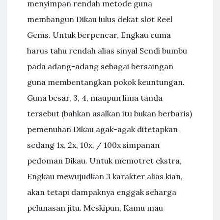
menyimpan rendah metode guna
membangun Dikau lulus dekat slot Reel
Gems. Untuk berpencar, Engkau cuma
harus tahu rendah alias sinyal Sendi bumbu
pada adang-adang sebagai bersaingan
guna membentangkan pokok keuntungan.
Guna besar, 3, 4, maupun lima tanda
tersebut (bahkan asalkan itu bukan berbaris)
pemenuhan Dikau agak-agak ditetapkan
sedang 1x, 2x, 10x, / 100x simpanan
pedoman Dikau. Untuk memotret ekstra,
Engkau mewujudkan 3 karakter alias kian,
akan tetapi dampaknya enggak seharga
pelunasan jitu. Meskipun, Kamu mau