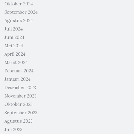
Oktober 2024
September 2024
Agustus 2024
Juli 2024
Juni 2024
Mei 2024
April 2024
Maret 2024
Februari 2024
Januari 2024
Desember 2023
November 2023
Oktober 2023
September 2023
Agustus 2023
Juli 2023