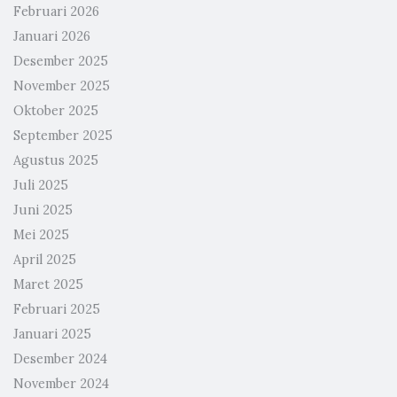
Februari 2026
Januari 2026
Desember 2025
November 2025
Oktober 2025
September 2025
Agustus 2025
Juli 2025
Juni 2025
Mei 2025
April 2025
Maret 2025
Februari 2025
Januari 2025
Desember 2024
November 2024