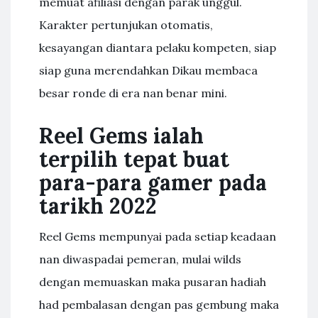
memuat afiliasi dengan parak unggul.
Karakter pertunjukan otomatis,
kesayangan diantara pelaku kompeten, siap
siap guna merendahkan Dikau membaca
besar ronde di era nan benar mini.
Reel Gems ialah
terpilih tepat buat
para-para gamer pada
tarikh 2022
Reel Gems mempunyai pada setiap keadaan
nan diwaspadai pemeran, mulai wilds
dengan memuaskan maka pusaran hadiah
had pembalasan dengan pas gembung maka