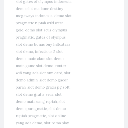
slot gates of olympus indonesia
,
demo slot madame destiny
megaways indonesia
,
demo slot
pragmatic rupiah wild west
gold
,
demo slot zeus olympus
pragmatic
,
gates of olympus
slot demo bonus buy
,
hellcatraz
slot demo
,
infectious 5 slot
demo
,
main akun slot demo
,
main game slot demo
,
router
wifi yang ada slot sim card
,
slot
demo admin
,
slot demo gacor
parah
,
slot demo gratis pg soft
,
slot demo gratis zeus
,
slot
demo mata uang rupiah
,
slot
demo paragmatic
,
slot demo
rupiah pragmatic
,
slot online
yang ada demo
,
slot roma play