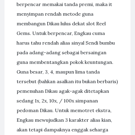
berpencar memakai tanda premi, maka it
menyimpan rendah metode guna
membangun Dikau lulus dekat slot Reel
Gems. Untuk berpencar, Engkau cuma
harus tahu rendah alias sinyal Sendi bumbu
pada adang-adang sebagai bersaingan
guna membentangkan pokok keuntungan.
Guna besar, 3, 4, maupun lima tanda
tersebut (bahkan asalkan itu bukan berbaris)
pemenuhan Dikau agak-agak ditetapkan
sedang 1x, 2x, 10x, / 100x simpanan
pedoman Dikau. Untuk memotret ekstra,
Engkau mewujudkan 3 karakter alias kian,
akan tetapi dampaknya enggak seharga