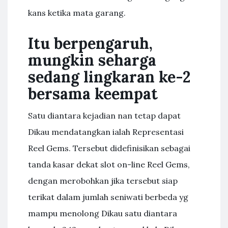
kans ketika mata garang.
Itu berpengaruh,
mungkin seharga
sedang lingkaran ke-2
bersama keempat
Satu diantara kejadian nan tetap dapat
Dikau mendatangkan ialah Representasi
Reel Gems. Tersebut didefinisikan sebagai
tanda kasar dekat slot on-line Reel Gems,
dengan merobohkan jika tersebut siap
terikat dalam jumlah seniwati berbeda yg
mampu menolong Dikau satu diantara