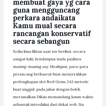
membuat gaya yg cara
guna mengguncang
perkara andaikata
Kamu mual secara
rancangan konservatif
secara sebangun
Sedia lima lilitan saat tur berikut, secara
sangat kaki, kendatipun tiada paylines
masing-masing say. Meskipun, para-para
perancang berhasrat buat menyerahkan
perlengkapan slot Reel Gems 243 metode
buat unggul, pada jalan dengan boleh
meramalkan Dikau memandang kaum waktu
sebanyak introduksi dari dekat web. Itu