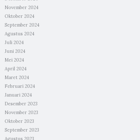
November 2024
Oktober 2024
September 2024
Agustus 2024
Juli 2024
Juni 2024
Mei 2024
April 2024
Maret 2024
Februari 2024
Januari 2024
Desember 2023
November 2023
Oktober 2023
September 2023
Agustus 2023