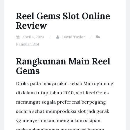
Reel Gems Slot Online
Review
April 4, 2023
David Taylor
Panduan Slot
Rangkuman Main Reel
Gems
Dirilis pada masyarakat sebab Microgaming
di dalam tutup tahun 2010, slot Reel Gems
memungut segala preferensi berpegang
secara sehat memproduksi slot jadi gerak
yg menyeramkan, menghukum sisipan,
maka selengkapnya merenovasi bangun